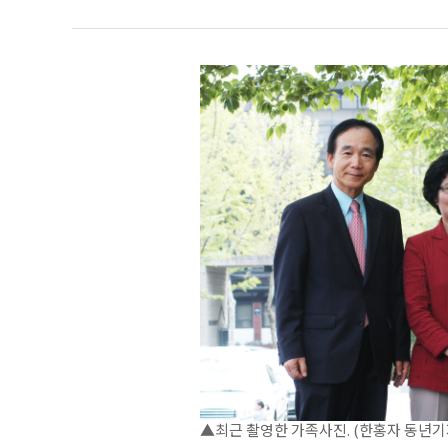
▲최근 촬영한 가족사진. (한홍자 동년기