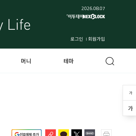
2026.08.07
로그인
회원가입
머니
테마
가
가
선호매체 추가