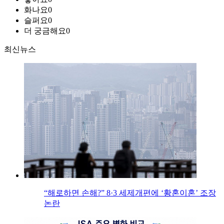
화나요
0
슬퍼요
0
더 궁금해요
0
최신뉴스
“해로하면 손해?” 8·3 세제개편에 ‘황혼이혼’ 조장
논란