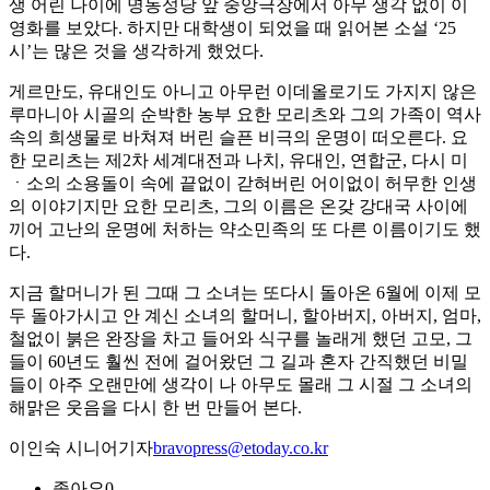
생 어린 나이에 명동성당 앞 중앙극장에서 아무 생각 없이 이
영화를 보았다. 하지만 대학생이 되었을 때 읽어본 소설 ‘25
시’는 많은 것을 생각하게 했었다.
게르만도, 유대인도 아니고 아무런 이데올로기도 가지지 않은
루마니아 시골의 순박한 농부 요한 모리츠와 그의 가족이 역사
속의 희생물로 바쳐져 버린 슬픈 비극의 운명이 떠오른다. 요
한 모리츠는 제2차 세계대전과 나치, 유대인, 연합군, 다시 미
ㆍ소의 소용돌이 속에 끝없이 갇혀버린 어이없이 허무한 인생
의 이야기지만 요한 모리츠, 그의 이름은 온갖 강대국 사이에
끼어 고난의 운명에 처하는 약소민족의 또 다른 이름이기도 했
다.
지금 할머니가 된 그때 그 소녀는 또다시 돌아온 6월에 이제 모
두 돌아가시고 안 계신 소녀의 할머니, 할아버지, 아버지, 엄마,
철없이 붉은 완장을 차고 들어와 식구를 놀래게 했던 고모, 그
들이 60년도 훨씬 전에 걸어왔던 그 길과 혼자 간직했던 비밀
들이 아주 오랜만에 생각이 나 아무도 몰래 그 시절 그 소녀의
해맑은 웃음을 다시 한 번 만들어 본다.
이인숙 시니어기자
bravopress@etoday.co.kr
좋아요
0