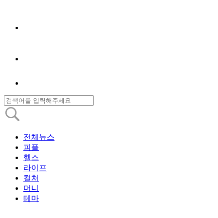
전체뉴스
피플
헬스
라이프
컬처
머니
테마