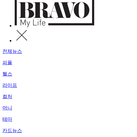
전체뉴스
피플
헬스
라이프
컬처
머니
테마
카드뉴스