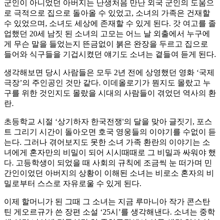
군인이 아니었던 아버지는 난생처음 만난 외국 군인의 도움으
로 극적으로 집으로 돌아올 수 있었고, 소녀의 가족은 건재할
수 있었으며, 소녀도 세상에 존재할 수 있게 된다. 갓 여고를 졸
업했던 20세 남짓 된 소녀의 고모는 어느 날 외출에서 누구에
게 무슨 말을 들었는지 뜬금없이 붉은 완장을 두르고 집으로
들어와 식구들을 기겁시켰던 얘기도 소녀는 곁들여 듣게 된다.
생각해보면 당시 사람들은 모두 2년 전에 상영했던 영화 ‘국제
극장’의 주인공인 것만 같다. 이데올로기가 뭔지도 몰랐고 누
구를 위한 것인지도 몰랐을 시대의 사람들이 겪었던 역사의 환
란.
초등학교 시절 ‘상기하자 한국전쟁'의 달을 맞아 글짓기, 포스
트 그리기 시간이 돌아오면 호국 영웅들의 이야기를 수없이 듣
는다. 그러나 겪어보지도 못한 소녀 가족 환란의 이야기는 소
녀에게 혼자만의 비밀이 되어 시시때때로 그 비밀과 싸워야 했
다. 고등학생이 되었을 때 사회의 규칙에 조금씩 눈 떠가며 민
간인이었던 아버지의 상황이 이해된 소녀는 비로소 혼자의 비
밀로부터 스스로 자유로울 수 있게 된다.
이제 할머니가 된 그때 그 소녀는 지금 루마니아 작가 콘스탄
틴 게오르규가 쓴 장편 소설 ‘25시’를 생각해낸다. 소녀는 중학