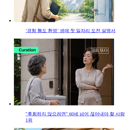
‘경험 無도 환영’ 생애 첫 일자리 도전 설명서
"후회하지 않으려면" 60세 넘어 끊어내야 할 사람
1위