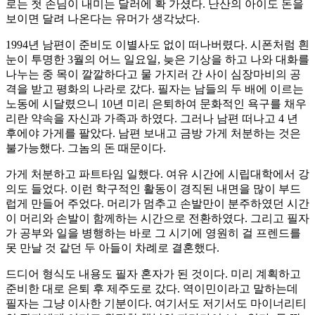
로는 첫 손님이 내미는 달러에 확 가셨다. 난산의 아이도 돈을
보이면 달려 나온다는 유머가 생각났다.
1994년 남편이 준비도 이별사도 없이 떠나버렸다. 시폰처럼 흰
눈이 투명한 3월의 어느 일요일, 늦은 기상을 하고 나와 대화를
나누는 중 목이 깔깔하다고 물 가지러 간 사이 심장마비의 공
격을 받고 평화의 나라로 갔다. 필자는 남들의 두 배에 이르는
노동에 시달렸으니 10년 미리 은퇴하여 문화적인 욕구를 채우
리란 약속을 자신과 가족과 하였다. 그러나 남편 떠나고 4 년
후에야 가게를 팔았다. 남편 보내고 금방 가게 처분하는 것은
불가능했다. 그놈의 돈 때문이다.
가게 처분하고 파트타임 일했다. 여유 시간에 시립대학에서 강
의도 들었다. 이런 학구적인 활동이 경직된 내면을 많이 부드
럽게 만들어 주었다. 머리가 멈추고 손발만이 분주하였던 시간
이 머리와 손발이 함께하는 시간으로 전환하였다. 그리고 필자
가 공부와 일을 병행하는 바로 그 시기에 영원히 걸 프렌드를
못 만날 것 같던 두 아들이 차례로 결혼했다.
드디어 형식도 내용도 필자 혼자가 된 것이다. 미리 계획하고
준비한 대로 은퇴 후 제주도로 갔다. 역이민이라고 말하는데
필자는 그냥 이사한 기분이다. 여기서도 저기서도 마이너리티