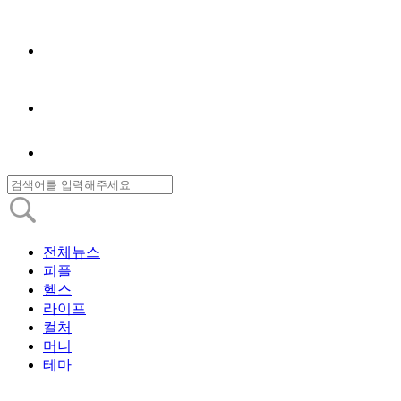
전체뉴스
피플
헬스
라이프
컬처
머니
테마