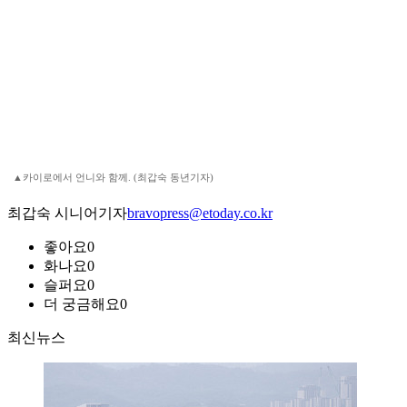
▲카이로에서 언니와 함께. (최갑숙 동년기자)
최갑숙 시니어기자
bravopress@etoday.co.kr
좋아요
0
화나요
0
슬퍼요
0
더 궁금해요
0
최신뉴스