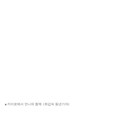
▲카이로에서 언니와 함께. (최갑숙 동년기자)