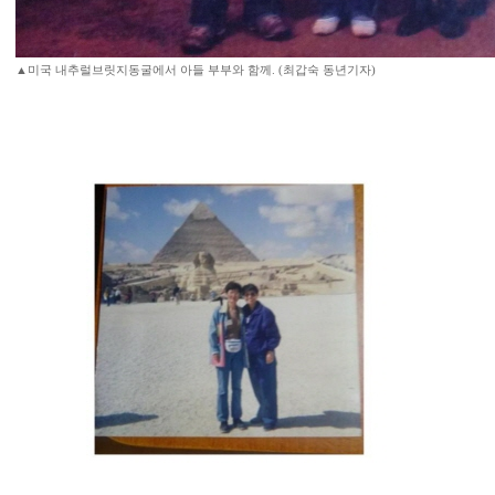
▲미국 내추럴브릿지동굴에서 아들 부부와 함께. (최갑숙 동년기자)