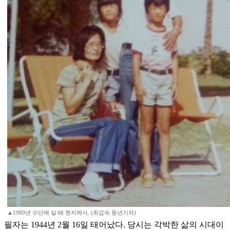
▲1980년 수단에 살 때 현지에서. (최갑숙 동년기자)
필자는 1944년 2월 16일 태어났다. 당시는 각박한 삶의 시대이