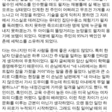
필수인 세탁소를 인수했을 때도 필자는 재봉틀에 실 꿰는 법도
모르는 상태였다 인계한 전 주인이 어쩌려고 무조건 가게를 사
느냐고 더 걱정을 하였다. 기술을 쉽게 익히지 못하면 그 자리
에서 가스실로 데려갔다는 유대인 집단수용소 체험기가 필자
를 독려했다. 하지 못하면 죽으리로다란 명제 앞에 누군들 해
내지 못하겠는가. 두 아이들의 똘망거리는 눈망울도 필자의 용
기에 보탬이 되었다. 덕분에 필자는 주민의 95%가 백인인 부
촌에 세탁소를 소유하게 되었다.
다는 아니지만 미국 사람들 중에 좋은 사람도 많았다. 특히 한
남자 단골손님은 하루 12시간 주 6일을 일하는 필자를 안타깝
게 생각하여 우호적이었다. 필자 글씨체와 암산 실력이 학력을
증명해주었기 때문이다. 이 손님에게서 “네 나라에서는 화이
트칼라 잡을 가졌을 거야”라는 말을 종종 들었다. 남편과 큰 소
리로 다툼하는 현장을 본 이 손님은 남편에게 “ 내 아내는 일하
지 않으면서 가사 도우미를 두는데 하드워킹 아내에게 무얼 불
평하느냐” 하는 내정간섭에 가까운 일격을 날리기도 했다. 백
인이건, 흑인이건, 교육 수준이 높든 아니든 미국 남자는 여자
와의 다툼은 꺼렸다. 일종의 배려였다. 이런 작은 차이가 신사
문화를 이루는 근본이 아닌가 생각하였다. 오랜 동안 일만 하
자 피로가 누적되기 시작하였다. 그래도 아침 일어날 때의 피