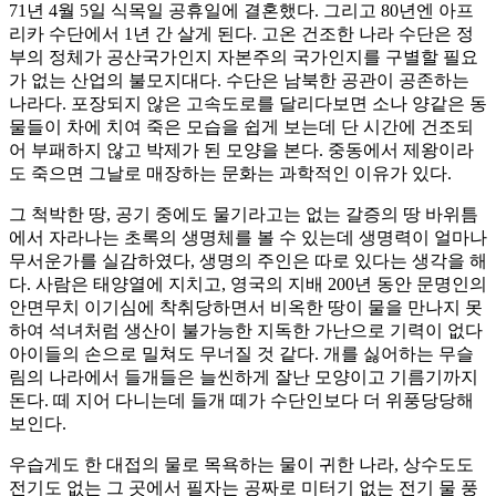
71년 4월 5일 식목일 공휴일에 결혼했다. 그리고 80년엔 아프
리카 수단에서 1년 간 살게 된다. 고온 건조한 나라 수단은 정
부의 정체가 공산국가인지 자본주의 국가인지를 구별할 필요
가 없는 산업의 불모지대다. 수단은 남북한 공관이 공존하는
나라다. 포장되지 않은 고속도로를 달리다보면 소나 양같은 동
물들이 차에 치여 죽은 모습을 쉽게 보는데 단 시간에 건조되
어 부패하지 않고 박제가 된 모양을 본다. 중동에서 제왕이라
도 죽으면 그날로 매장하는 문화는 과학적인 이유가 있다.
그 척박한 땅, 공기 중에도 물기라고는 없는 갈증의 땅 바위틈
에서 자라나는 초록의 생명체를 볼 수 있는데 생명력이 얼마나
무서운가를 실감하였다, 생명의 주인은 따로 있다는 생각을 해
다. 사람은 태양열에 지치고, 영국의 지배 200년 동안 문명인의
안면무치 이기심에 착취당하면서 비옥한 땅이 물을 만나지 못
하여 석녀처럼 생산이 불가능한 지독한 가난으로 기력이 없다
아이들의 손으로 밀쳐도 무너질 것 같다. 개를 싫어하는 무슬
림의 나라에서 들개들은 늘씬하게 잘난 모양이고 기름기까지
돈다. 떼 지어 다니는데 들개 떼가 수단인보다 더 위풍당당해
보인다.
우습게도 한 대접의 물로 목욕하는 물이 귀한 나라, 상수도도
전기도 없는 그 곳에서 필자는 공짜로 미터기 없는 전기 물 풍