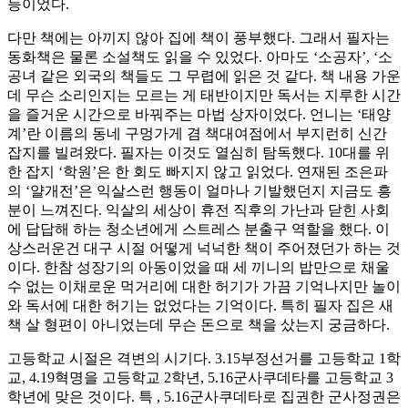
등이었다.
다만 책에는 아끼지 않아 집에 책이 풍부했다. 그래서 필자는
동화책은 물론 소설책도 읽을 수 있었다. 아마도 ‘소공자’, ‘소
공녀 같은 외국의 책들도 그 무렵에 읽은 것 같다. 책 내용 가운
데 무슨 소리인지는 모르는 게 태반이지만 독서는 지루한 시간
을 즐거운 시간으로 바꿔주는 마법 상자이었다. 언니는 ‘태양
계’란 이름의 동네 구멍가게 겸 책대여점에서 부지런히 신간
잡지를 빌려왔다. 필자는 이것도 열심히 탐독했다. 10대를 위
한 잡지 ‘학원’은 한 회도 빠지지 않고 읽었다. 연재된 조은파
의 ‘얄개전’은 익살스런 행동이 얼마나 기발했던지 지금도 흥
분이 느껴진다. 익살의 세상이 휴전 직후의 가난과 닫힌 사회
에 답답해 하는 청소년에게 스트레스 분출구 역할을 했다. 이
상스러운건 대구 시절 어떻게 넉넉한 책이 주어졌던가 하는 것
이다. 한참 성장기의 아동이었을 때 세 끼니의 밥만으로 채울
수 없는 이채로운 먹거리에 대한 허기가 가끔 기억나지만 놀이
와 독서에 대한 허기는 없었다는 기억이다. 특히 필자 집은 새
책 살 형편이 아니었는데 무슨 돈으로 책을 샀는지 궁금하다.
고등학교 시절은 격변의 시기다. 3.15부정선거를 고등학교 1학
교, 4.19혁명을 고등학교 2학년, 5.16군사쿠데타를 고등학교 3
학년에 맞은 것이다. 특 , 5.16군사쿠데타로 집권한 군사정권은