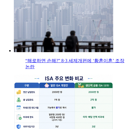
“해로하면 손해?” 8·3 세제개편에 ‘황혼이혼’ 조장
논란