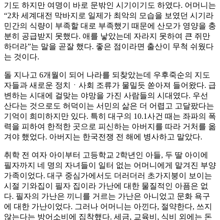
기도 하지만 여명이 바로 문밖인 시기이기도 하였다. 어머니는
“2차 세계대전 막바지로 일제가 최악의 모습을 보였던 시기라
민간의 식량이 부족할 대로 부족했기 때문에 산모가 영양을 충
분히 공급받지 못했다. 애를 낳았는데 자라지 못하여 큰 쥐만
하더라”는 말을 곧잘 했다. 좋은 점이라면 출산이 무척 쉬웠다
는 것이다.
돌 지나고 6개월이 되어 나라를 되찾았는데 우후죽순의 지도
자들과 새로운 정치ㆍ사회 조류가 물밀듯 쏟아져 들어왔다. 급
변하는 시대에 걸맞는 야망을 가진 사람들의 시대였다. 우선
산다는 것으로도 허덕이는 서민의 삶은 더 어렵고 고달팠다는
기억이 희미하지만 있다. 특히 대구의 10.1사건 때는 좌파의 폭
력을 피하여 한적한 곳으로 피신하는 아버지를 따라 거처를 옮
겨야 했었다. 아버지는 한국전쟁 전 해에 병사하고 말았다.
취학 전 여자 아이부터 고등학교 2학년인 아들, 두 딸 아이에
필자까지 네 명의 자녀들이 일터 없는 어머니에게 맡겨진 부양
가족이었다. 대구 중심가에서도 더러더러 초가지붕이 보이는
시절 기와집이 필자 집이라 가난에 대한 물질적인 아픔은 없
다. 필자의 가난은 끼니를 거르는 가난은 아니었고 문화 욕구
에 대한 가난이었다. 그러나 어머니는 아낀다, 절약한다, 쓰지
않는다는 방어소비에 집착했다. 세금, 교육비, 식비 외에는 돈