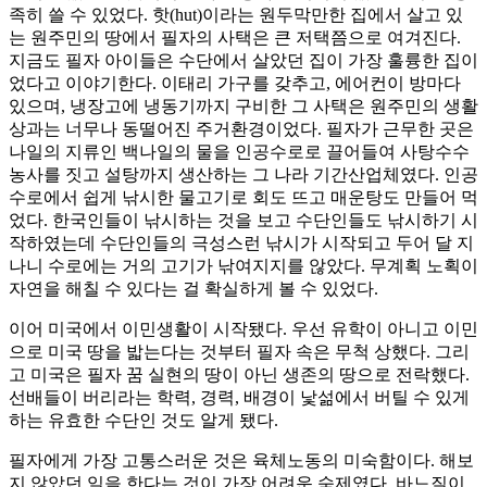
족히 쓸 수 있었다. 핫(hut)이라는 원두막만한 집에서 살고 있
는 원주민의 땅에서 필자의 사택은 큰 저택쯤으로 여겨진다.
지금도 필자 아이들은 수단에서 살았던 집이 가장 훌륭한 집이
었다고 이야기한다. 이태리 가구를 갖추고, 에어컨이 방마다
있으며, 냉장고에 냉동기까지 구비한 그 사택은 원주민의 생활
상과는 너무나 동떨어진 주거환경이었다. 필자가 근무한 곳은
나일의 지류인 백나일의 물을 인공수로로 끌어들여 사탕수수
농사를 짓고 설탕까지 생산하는 그 나라 기간산업체였다. 인공
수로에서 쉽게 낚시한 물고기로 회도 뜨고 매운탕도 만들어 먹
었다. 한국인들이 낚시하는 것을 보고 수단인들도 낚시하기 시
작하였는데 수단인들의 극성스런 낚시가 시작되고 두어 달 지
나니 수로에는 거의 고기가 낚여지지를 않았다. 무계획 노획이
자연을 해칠 수 있다는 걸 확실하게 볼 수 있었다.
이어 미국에서 이민생활이 시작됐다. 우선 유학이 아니고 이민
으로 미국 땅을 밟는다는 것부터 필자 속은 무척 상했다. 그리
고 미국은 필자 꿈 실현의 땅이 아닌 생존의 땅으로 전락했다.
선배들이 버리라는 학력, 경력, 배경이 낯섦에서 버틸 수 있게
하는 유효한 수단인 것도 알게 됐다.
필자에게 가장 고통스러운 것은 육체노동의 미숙함이다. 해보
지 않았던 일을 한다는 것이 가장 어려운 숙제였다. 바느질이