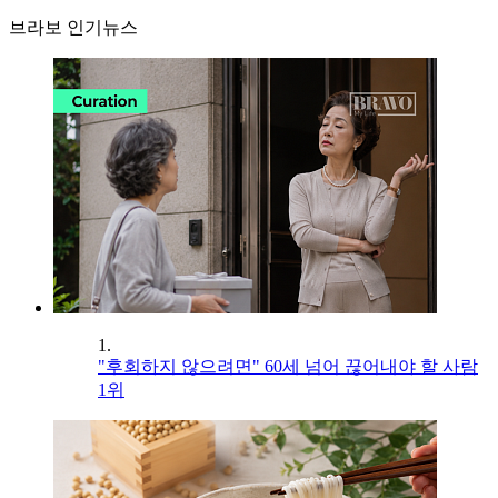
브라보 인기뉴스
1.
"후회하지 않으려면" 60세 넘어 끊어내야 할 사람
1위