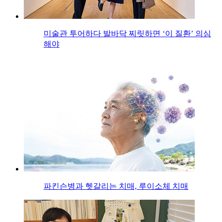
미술관 투어하다 발바닥 찌릿하면 ‘이 질환’ 의심
해야
파킨슨병과 헷갈리는 치매, 루이소체 치매