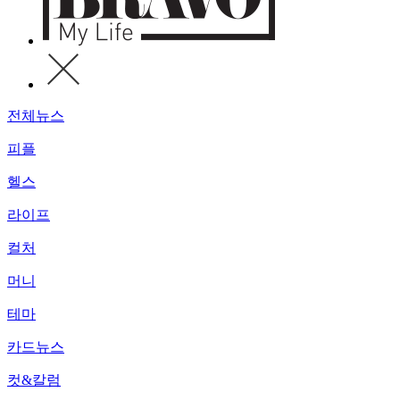
전체뉴스
피플
헬스
라이프
컬처
머니
테마
카드뉴스
컷&칼럼