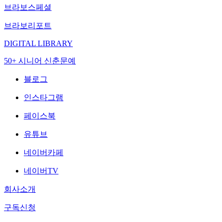
브라보스페셜
브라보리포트
DIGITAL LIBRARY
50+ 시니어 신춘문예
블로그
인스타그램
페이스북
유튜브
네이버카페
네이버TV
회사소개
구독신청