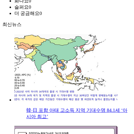
화나요
0
슬퍼요
0
더 궁금해요
0
최신뉴스
韓·日 포함 아태 고소득 지역 기대수명 84.1세 ‘아
시아 최고’