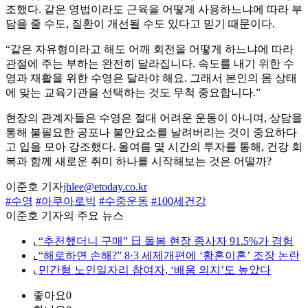
조했다. 같은 영법이라도 근육을 어떻게 사용하느냐에 따라 부
담을 줄 수도, 질환이 개선될 수도 있다고 믿기 때문이다.
“같은 자유형이라고 해도 어깨 회전을 어떻게 하느냐에 따라
관절에 주는 부하는 완전히 달라집니다. 속도를 내기 위한 수
영과 재활을 위한 수영은 달라야 해요. 그래서 본인의 몸 상태
에 맞는 교육기관을 선택하는 것도 무척 중요합니다.”
현장의 관계자들은 수영은 절대 어려운 운동이 아니며, 상담을
통해 불필요한 공포나 불안요소를 날려버리는 것이 중요하다
고 입을 모아 강조했다. 올여름 몇 시간의 투자를 통해, 건강 회
복과 함께 새로운 취미 하나를 시작해보는 것은 어떨까?
이준호 기자
jhlee@etoday.co.kr
#수영
#아쿠아로빅
#수중운동
#100세건강
이준호 기자의 주요 뉴스
⌞
“추천했더니 구매” 日 돌봄 현장 종사자 91.5%가 경험
⌞
“해로하면 손해?” 8·3 세제개편에 ‘황혼이혼’ 조장 논란
⌞
민간형 노인일자리 참여자, ‘배움 의지’도 높았다
좋아요
0