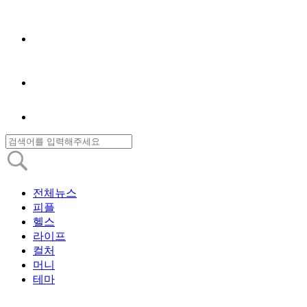
전체뉴스
피플
헬스
라이프
컬처
머니
테마