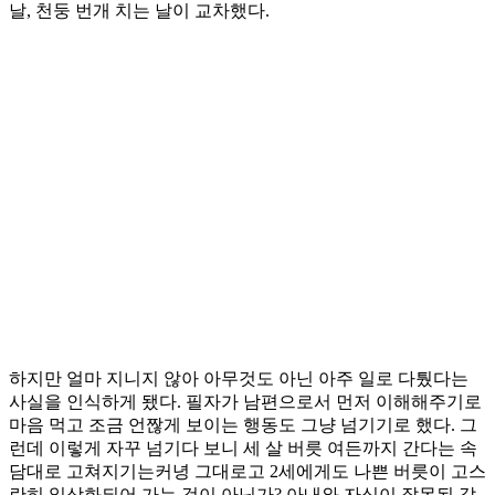
날, 천둥 번개 치는 날이 교차했다.
하지만 얼마 지니지 않아 아무것도 아닌 아주 일로 다퉜다는
사실을 인식하게 됐다. 필자가 남편으로서 먼저 이해해주기로
마음 먹고 조금 언짢게 보이는 행동도 그냥 넘기기로 했다. 그
런데 이렇게 자꾸 넘기다 보니 세 살 버릇 여든까지 간다는 속
담대로 고쳐지기는커녕 그대로고 2세에게도 나쁜 버릇이 고스
란히 일상화되어 가는 것이 아닌가? 아내와 자식이 잘못된 같