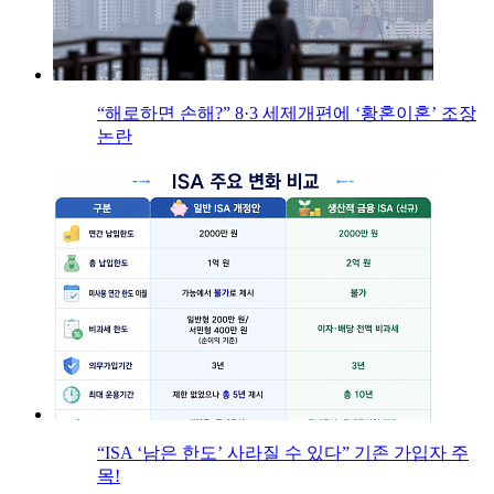
“해로하면 손해?” 8·3 세제개편에 ‘황혼이혼’ 조장
논란
“ISA ‘남은 한도’ 사라질 수 있다” 기존 가입자 주
목!