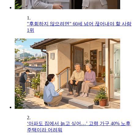
1.
"후회하지 않으려면" 60세 넘어 끊어내야 할 사람
1위
2.
‘아파도 집에서 늙고 싶어…’ 고령 가구 40% 노후
주택이라 어려워