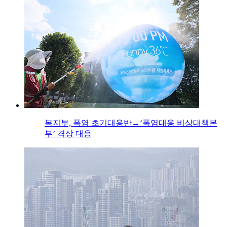
복지부, 폭염 초기대응반→‘폭염대응 비상대책본
부’ 격상 대응