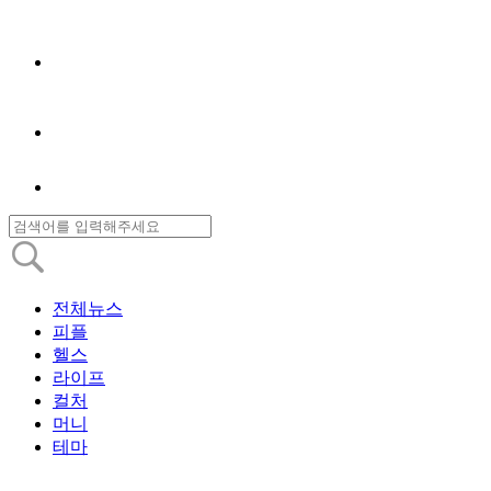
전체뉴스
피플
헬스
라이프
컬처
머니
테마