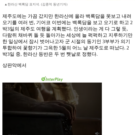
▲한라산 백록담 표지석. (김종억 동년기자)
제주도에는 가끔 갔지만 한라산에 올라 백록담을 못보고 내려
오기를 여러 번, 기어코 이번에는 백록담을 보고 오기로 하고 2
박3일의 제주도 여행을 계획했다. 인생이라는 게 다 그렇 듯,
다람쥐 채바퀴 돌 듯 돌아가는 세상에 늘 퍽퍽하고 지루하기만
한 일상에서 잠시 벗어나고자 군 시절의 동기인 3부부가 의기
투합하여 꽃향기가 그윽한 5월의 어느 날 제주도로 떠났다. 2
박3일 중, 한라산 등반은 두 번 쨋날로 정했다.
상판악에서