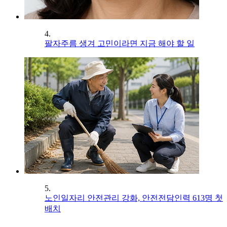
4.
팔자주름 생겨 고민이라면 지금 해야 할 일
5.
노인일자리 안전관리 강화, 안전전담인력 613명 첫
배치