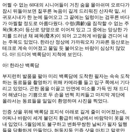
어쩔 수 없는 60대의 시니어들이 거친 숨을 몰아쉬며 오르다가
잠시 뒤돌아보면 짙푸른 녹음이 길게 드리워진 산자락 밑, 서
귀포시내가 한 눈에 들어오고 그 끝에는 일렁이는 검푸른 바다
가 아찔할 정도로 아름다웠다. 수령(壽齡)을 짐작할 수 없는 주
목(朱木)이 등산로 양옆으로 이어져 있고 그 중에는 앙상한 가
지를 드러낸 채 폐목(廢木)이 되어 고고하게 바람을 견디어 내
는 주목도 있었다. 한라산 정상에 가까워오자 가파른 등산로는
테크로 계속 이어졌고 물밀 듯 불어오는 바람이 심상치 않았
다. 아! 드디어 백록담이 지척에 보인다.
아! 한라산 백록담
부지런히 발품을 팔아 미리 백록담에 도착한 필자는 속속 도착
하는 동료들을 촬영하기 위해 카메라를 들고 입구 쪽에서 기다
리고 있었다. 곤한 몸을 이끌고 만면에 미소를 가득 띤 채 드디
어 해냈다는 기쁨으로 두 손을 번쩍 치켜들고 마지막 계단에
올라서는 동료들을 일일이 환영하며 사진을 찍었다.
인증 샷을 위해 백록담 표지석 아래로 길게 줄이 이어졌는데,
어찌나 바람이 세게 불던지 황급히 배낭에서 바람막이 옷을 꺼
내 입었다. 5월임에도 불구하고 변화무쌍한 날씨가 필자 일행
들을 당황하게 만들었다. 허둥지둥 인증 샷을 마치고 말로만