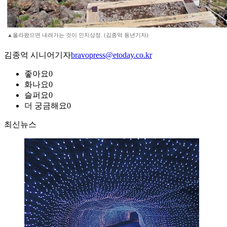
▲올라왔으면 내려가는 것이 인지상정. (김종억 동년기자)
김종억 시니어기자
bravopress@etoday.co.kr
좋아요
0
화나요
0
슬퍼요
0
더 궁금해요
0
최신뉴스