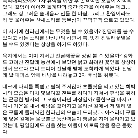
속박대피소에서 1차 휴식을 취한 후 본격적인 오름이 시작되
었다. 끝없이 이어진 돌계단과 중간 중간을 이어주는 데크…
그래도 싱그러운 숲내음과 선들 한 바람, 그리고 환영이라도
하 듯 울어주는 산새소리를 동무삼아 꾸역꾸역 오르고 있었다.
이 시기에 한라산에서는 무엇을 볼 수 있을까? 진달래를 볼 수
있다고 하는 소리를 반신반의 하면서 혹, 멋진 진달래꽃밭을
볼 수도 있겠다는 상상을 하기도 하였다.
육지에서는 이미 져버린 진달래꽃을 정말 볼 수 있을까? 강화
도 고려산 진달래 능선에서 보았던 붉고 화려한 꽃잎을 상상하
면서 오르다 보니 드디어 진달래 밭에 도착하게 되었다. 진달
래 밭 대피소 앞에 배낭을 내려놓고 2차 휴식을 취했다.
데크에 다리를 쭉뻗고 털썩 주저앉아 초콜릿을 먹고 있는 최박
사의 모습은 마치 몇날며칠 전투를 하다가 지쳐서 휴식을 취하
는 곤궁한 병사의 그 모습이라면 과장일까? 물한모금 마시고
다시 기운을 내서 배낭을 짊어지고 올라선 길에서 저 멀리 옅
은 구름에 둘러싸인 한라산의 모습이 드러났다. 아스라이 구름
에 닿은 길에는 울긋불긋 등산객들이 행렬을 지어 올라가고 있
었는데, 평일임에도 산을 찾는 이들이 이토록 많을 줄은 몰랐
다.