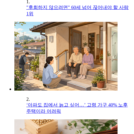
1.
"후회하지 않으려면" 60세 넘어 끊어내야 할 사람
1위
2.
‘아파도 집에서 늙고 싶어…’ 고령 가구 40% 노후
주택이라 어려워