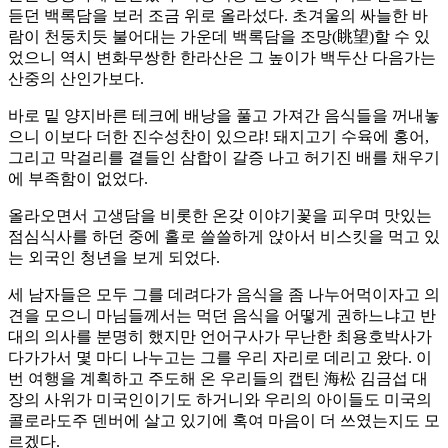
듣던 백록담을 보러 조금 위로 올라섰다. 초겨울의 싸늘한 바
람이 천둥치듯 불어대는 가운데 백록담을 조망(眺望)할 수 있
었으니 역시 변화무쌍한 한라산은 그 높이가 백두산 다음가는
산중의 산인가보다.
바로 밑 양지바른 테크에 배낭을 풀고 가져간 음식들을 꺼내놓
으니 이보다 더한 진수성찬이 있으랴! 돼지고기 수육에 홍어,
그리고 막걸리를 곁들인 삼합이 갈증 나고 허기진 배를 채우기
에 부족함이 없었다.
올라오면서 고생담을 비롯한 온갖 이야기꽃을 피우며 맛있는
점심식사를 하던 중에 홀로 쓸쓸하게 앉아서 비스킷을 먹고 있
는 외국인 청년을 보게 되었다.
세 남자들은 모두 그를 데려다가 음식을 좀 나누어먹이자고 의
견을 모으니 마님들께서는 먹던 음식을 어떻게 권하느냐고 반
대의 의사를 분명히 했지만 언어구사가 무난한 최용호박사가
다가가서 몇 마디 나누고는 그를 우리 자리로 데리고 왔다. 이
번 여행을 계획하고 주도해 온 우리들의 캡틴 海松 김금섭 대
장의 사위가 미국인이기도 하거니와 우리의 아이들도 미국의
콜로라도주 덴버에 살고 있기에 혹여 마음이 더 쓰였는지도 모
르겠다.