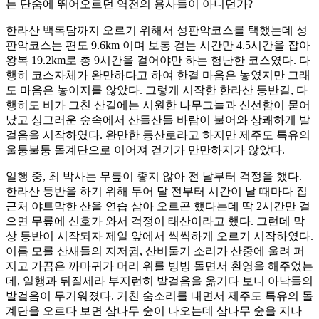
는 단숨에 뛰어오르던 역전의 용사들이 아니던가?
한라산 백록담까지 오르기 위해서 성판악코스를 택했는데 성
판악코스는 편도 9.6km 이며 보통 걷는 시간만 4.5시간을 잡아
왕복 19.2km로 총 9시간을 걸어야만 하는 험난한 코스였다. 다
행히 코스자체가 완만하다고 하여 한결 마음은 놓였지만 그래
도 마음은 놓이지를 않았다. 그렇게 시작한 한라산 등반길, 다
행히도 비가 그친 산길에는 시원한 나무그늘과 신선함이 묻어
났고 싱그러운 숲속에서 산들산들 바람이 불어와 상쾌하게 발
걸음을 시작하였다. 완만한 등산로라고 하지만 제주도 특유의
울퉁불퉁 돌계단으로 이어져 걷기가 만만하지가 않았다.
일행 중, 최 박사는 무릎이 좋지 않아 전 날부터 걱정을 했다.
한라산 등반을 하기 위해 두어 달 전부터 시간이 날 때마다 집
근처 야트막한 산을 연습 삼아 오르곤 했다는데 딱 2시간만 걸
으면 무릎에 신호가 와서 걱정이 태산이라고 했다. 그런데 막
상 등반이 시작되자 제일 앞에서 씩씩하게 오르기 시작하였다.
이름 모를 산새들의 지저귐, 산비둘기 소리가 산중에 울려 퍼
지고 가끔은 까마귀가 머리 위를 빙빙 돌면서 환영을 해주었는
데, 일행과 뒤질세라 부지런히 발걸음을 옮기다 보니 아낙들의
발걸음이 무거워졌다. 거친 숨소리를 내면서 제주도 특유의 돌
계단을 오르다 보면 삼나무 숲이 나오는데 삼나무 숲을 지나