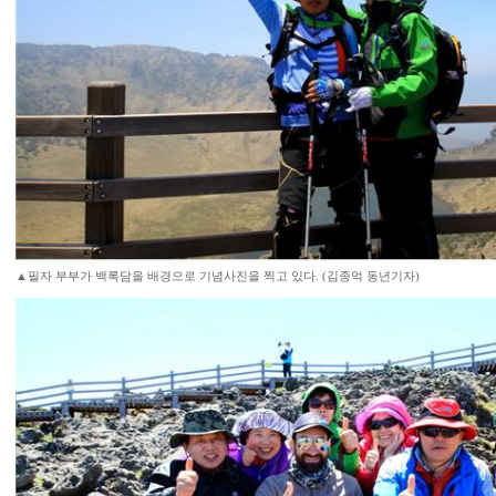
▲필자 부부가 백록담을 배경으로 기념사진을 찍고 있다. (김종억 동년기자)