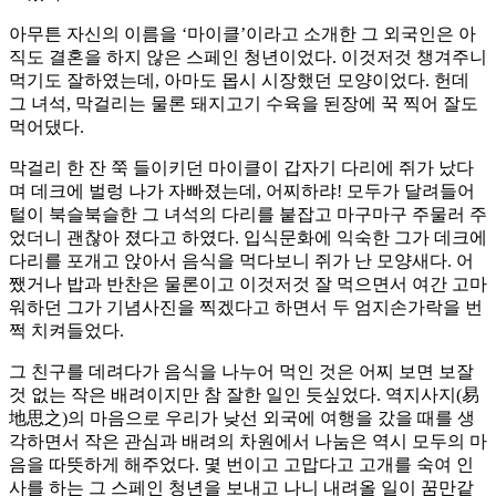
아무튼 자신의 이름을 ‘마이클’이라고 소개한 그 외국인은 아
직도 결혼을 하지 않은 스페인 청년이었다. 이것저것 챙겨주니
먹기도 잘하였는데, 아마도 몹시 시장했던 모양이었다. 헌데
그 녀석, 막걸리는 물론 돼지고기 수육을 된장에 꾹 찍어 잘도
먹어댔다.
막걸리 한 잔 쭉 들이키던 마이클이 갑자기 다리에 쥐가 났다
며 데크에 벌렁 나가 자빠졌는데, 어찌하랴! 모두가 달려들어
털이 북슬북슬한 그 녀석의 다리를 붙잡고 마구마구 주물러 주
었더니 괜찮아 졌다고 하였다. 입식문화에 익숙한 그가 데크에
다리를 포개고 앉아서 음식을 먹다보니 쥐가 난 모양새다. 어
쨌거나 밥과 반찬은 물론이고 이것저것 잘 먹으면서 여간 고마
워하던 그가 기념사진을 찍겠다고 하면서 두 엄지손가락을 번
쩍 치켜들었다.
그 친구를 데려다가 음식을 나누어 먹인 것은 어찌 보면 보잘
것 없는 작은 배려이지만 참 잘한 일인 듯싶었다. 역지사지(易
地思之)의 마음으로 우리가 낮선 외국에 여행을 갔을 때를 생
각하면서 작은 관심과 배려의 차원에서 나눔은 역시 모두의 마
음을 따뜻하게 해주었다. 몇 번이고 고맙다고 고개를 숙여 인
사를 하는 그 스페인 청년을 보내고 나니 내려올 일이 꿈만같