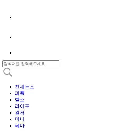
전체뉴스
피플
헬스
라이프
컬처
머니
테마