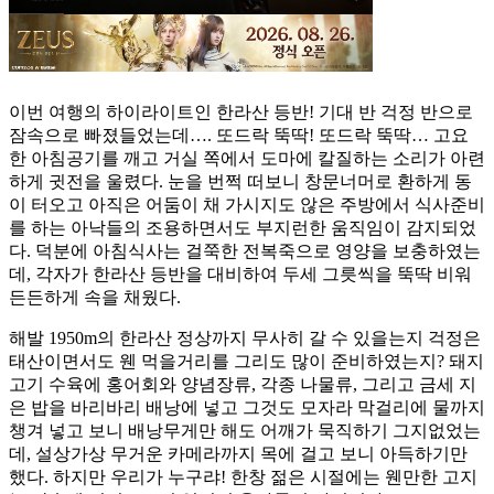
이번 여행의 하이라이트인 한라산 등반! 기대 반 걱정 반으로
잠속으로 빠졌들었는데…. 또드락 뚝딱! 또드락 뚝딱… 고요
한 아침공기를 깨고 거실 쪽에서 도마에 칼질하는 소리가 아련
하게 귓전을 울렸다. 눈을 번쩍 떠보니 창문너머로 환하게 동
이 터오고 아직은 어둠이 채 가시지도 않은 주방에서 식사준비
를 하는 아낙들의 조용하면서도 부지런한 움직임이 감지되었
다. 덕분에 아침식사는 걸쭉한 전복죽으로 영양을 보충하였는
데, 각자가 한라산 등반을 대비하여 두세 그릇씩을 뚝딱 비워
든든하게 속을 채웠다.
해발 1950m의 한라산 정상까지 무사히 갈 수 있을는지 걱정은
태산이면서도 웬 먹을거리를 그리도 많이 준비하였는지? 돼지
고기 수육에 홍어회와 양념장류, 각종 나물류, 그리고 금세 지
은 밥을 바리바리 배낭에 넣고 그것도 모자라 막걸리에 물까지
챙겨 넣고 보니 배낭무게만 해도 어깨가 묵직하기 그지없었는
데, 설상가상 무거운 카메라까지 목에 걸고 보니 아득하기만
했다. 하지만 우리가 누구랴! 한창 젊은 시절에는 웬만한 고지