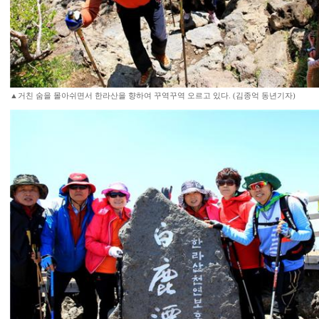
▲거친 숨을 몰아쉬면서 한라산을 향하여 꾸역꾸역 오르고 있다. (김종억 동년기자)