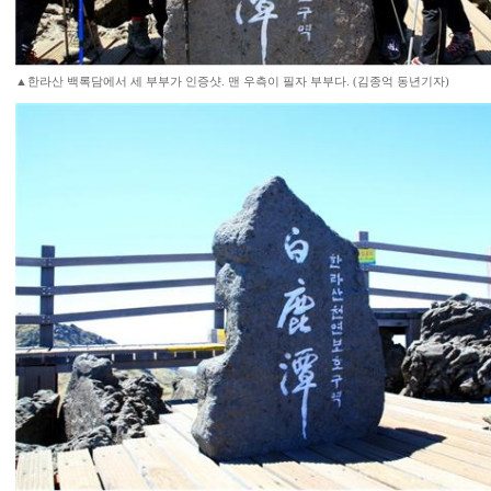
▲한라산 백록담에서 세 부부가 인증샷. 맨 우측이 필자 부부다. (김종억 동년기자)