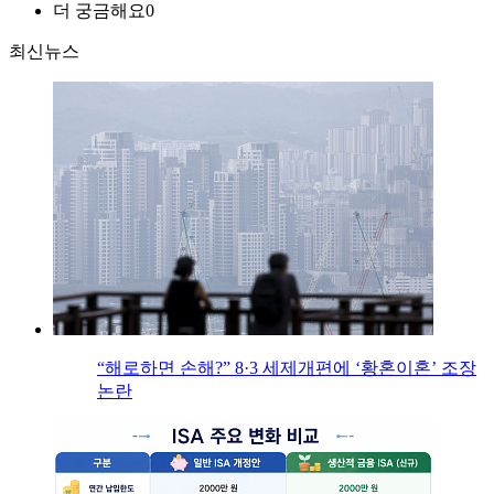
더 궁금해요
0
최신뉴스
“해로하면 손해?” 8·3 세제개편에 ‘황혼이혼’ 조장
논란