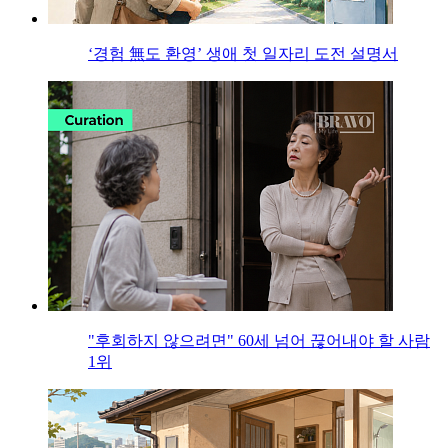
‘경험 無도 환영’ 생애 첫 일자리 도전 설명서
"후회하지 않으려면" 60세 넘어 끊어내야 할 사람
1위