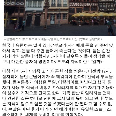
▲큰딸이 도착 후 카톡으로 보내온 독일 프랑크후르트 사진. (양복희 동년기자)
한국에 유행하는 말이 있다. ‘부모가 자식에게 돈을 안 주면 맞
아서 죽고, 돈을 다 주면 굶어서 죽는다’는 것이다. 듣는 순간
기가 막혀 말문이 막혔지만, 시간이 갈수록 되돌려 생각을 해
보니 대단한 풍자적 명언이다. 부모와 자식이란 무얼까?
아침 새벽 5시 자명종 소리가 곤한 잠을 깨운다. 어젯밤 12시,
잠자리에 들던 큰딸아이가 꼭 깨워줘야 한다며 간곡히 부탁을
했다. 올여름휴가 여행은 독일, 이탈리아로 떠난다고 했다. 필
자가 사용 후 적립된 비행기 마일리지를 최대한 자기가 이용하
여 성수기 가격으로 간다고 한다. 가족 합산 마일리지는 언제
나 간단한 질문 하나로 단번에 그저 딸의 몫이 되고 만다. 부모
는 자식이 덤으로 얻은 것을 쓰겠다는데 안 된다고 할 수도 없
다. 큰딸은 매년 휴가 때가 되면 해외여행이 유일한 스트레스
해소라며 전 세계를 누비며 여유를 만끽했다.