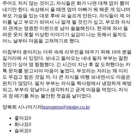
주어도 차지 않는 것이고, 자식들은 화가 나면 대책 없이 뿜어
내기만 한다. 속상해서 울 때면 엄마 아빠가 뭐 해준 게 있냐며
부모 가슴을 있는 대로 후벼 파 슬프게 만든다. 자식들이 제 아
이를 낳고 부모가 되어서 나 알게 될 것인가 싶고, 부모와 자식
의 관계는 영원한 미련으로 남아 쓸쓸해진다. 한국에 와서 들
려온 웃지 못할 이상한 이야기가 실감이 나는 듯해서 필자도
어느 날부터 마음을 고쳐먹기로 했다.
아침부터 쏟아지는 더위 속에 리무진을 태우기 위해 10여 분을
길거리에 서 있었다. 보내고 돌아오는 내내 필자 부부는 잘한
짓인가 싶어 영 찜찜했다. 긴 시간이 지난 후 잘 도착했다는 카
톡 문자를 받고서야 마음이 놓였다. 부모라는 자리는 왜 이리
도 무겁고 힘든 것일 까. 다 큰 자식을 여행 보내면서도 마음은
편치가 않았다. 필자 부부는 자식들 짝사랑에서 냉정하게 해방
되고, 부부의 앞날이나 생각하자고 굳게 마음을 먹었다. 자식
과 정 떼기를 하는 불안한 첫걸음 날이었다.
양복희 시니어기자
bravopress@etoday.co.kr
좋아요
0
화나요
0
슬퍼요
0