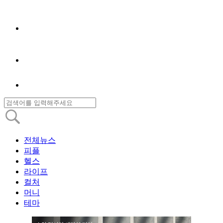
전체뉴스
피플
헬스
라이프
컬처
머니
테마