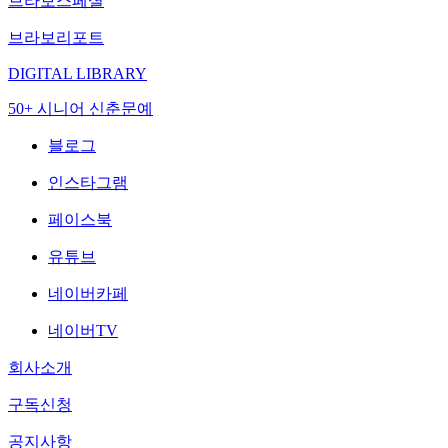
브라보스페셜
브라보리포트
DIGITAL LIBRARY
50+ 시니어 신춘문예
블로그
인스타그램
페이스북
유튜브
네이버카페
네이버TV
회사소개
구독신청
공지사항