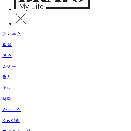
전체뉴스
피플
헬스
라이프
컬처
머니
테마
카드뉴스
컷&칼럼