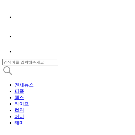
전체뉴스
피플
헬스
라이프
컬처
머니
테마