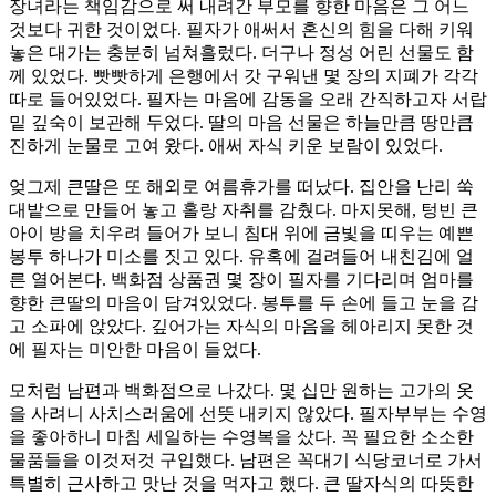
장녀라는 책임감으로 써 내려간 부모를 향한 마음은 그 어느
것보다 귀한 것이었다. 필자가 애써서 혼신의 힘을 다해 키워
놓은 대가는 충분히 넘쳐흘렀다. 더구나 정성 어린 선물도 함
께 있었다. 빳빳하게 은행에서 갓 구워낸 몇 장의 지폐가 각각
따로 들어있었다. 필자는 마음에 감동을 오래 간직하고자 서랍
밑 깊숙이 보관해 두었다. 딸의 마음 선물은 하늘만큼 땅만큼
진하게 눈물로 고여 왔다. 애써 자식 키운 보람이 있었다.
엊그제 큰딸은 또 해외로 여름휴가를 떠났다. 집안을 난리 쑥
대밭으로 만들어 놓고 홀랑 자취를 감췄다. 마지못해, 텅빈 큰
아이 방을 치우려 들어가 보니 침대 위에 금빛을 띠우는 예쁜
봉투 하나가 미소를 짓고 있다. 유혹에 걸려들어 내친김에 얼
른 열어본다. 백화점 상품권 몇 장이 필자를 기다리며 엄마를
향한 큰딸의 마음이 담겨있었다. 봉투를 두 손에 들고 눈을 감
고 소파에 앉았다. 깊어가는 자식의 마음을 헤아리지 못한 것
에 필자는 미안한 마음이 들었다.
모처럼 남편과 백화점으로 나갔다. 몇 십만 원하는 고가의 옷
을 사려니 사치스러움에 선뜻 내키지 않았다. 필자부부는 수영
을 좋아하니 마침 세일하는 수영복을 샀다. 꼭 필요한 소소한
물품들을 이것저것 구입했다. 남편은 꼭대기 식당코너로 가서
특별히 근사하고 맛난 것을 먹자고 했다. 큰 딸자식의 따뜻한