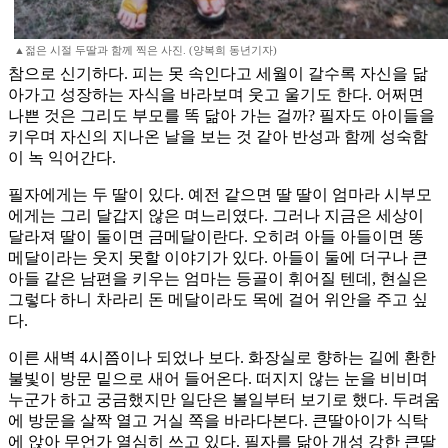
▲젊은 시절 두딸과 함께 찍은 사진. (양복희 동년기자)
참으로 신기하다. 피는 못 속인다고 세월이 갈수록 자신을 닮
아가고 성장하는 자식을 바라보며 웃고 울기도 한다. 어쩌면
나쁜 것은 그리도 부모를 똑 닮아 가는 걸까? 필자도 아이들을
키우며 자신의 지나온 날을 보는 것 같아 반성과 함께 성숙함
이 녹 익어간다.
필자에게는 두 딸이 있다. 예전 같으면 딸 딸이 엄마라 시부모
에게는 그리 달갑지 않은 며느리였다. 그러나 지금은 세상이
달라져 딸이 둘이면 금메달이란다. 오히려 아들 아들이면 똥
메달이라는 웃지 못할 이야기가 있다. 아들이 둘에 더구나 큰
아들 같은 남편을 키우는 엄마는 등골이 휘어질 텐데, 현실은
그렇다 하니 차라리 돈 메달이라도 목에 걸어 위안을 주고 싶
다.
이른 새벽 4시쯤이나 되었나 보다. 화장실로 향하는 길에 환한
불빛이 방문 밑으로 새어 들어온다. 떠지지 않는 눈을 비비며
누군가 하고 궁금했지만 일단은 볼일부터 보기로 했다. 두려움
에 방문을 살짝 열고 거실 쪽을 바라다본다. 큰딸아이가 식탁
에 앉아 무언가 열심히 쓰고 있다. 필자를 닮아 개성 강한 큰딸