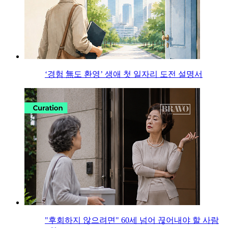
‘경험 無도 환영’ 생애 첫 일자리 도전 설명서
"후회하지 않으려면" 60세 넘어 끊어내야 할 사람