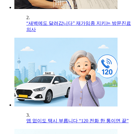
2.
“새벽에도 달려갑니다” 재가임종 지키는 방문진료
의사
3.
앱 없이도 택시 부릅니다 “120 전화 한 통이면 끝”