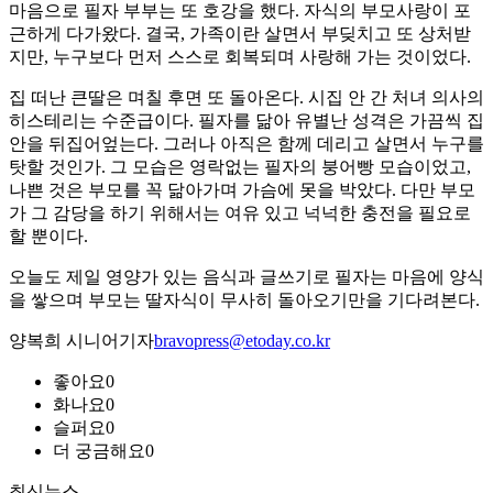
마음으로 필자 부부는 또 호강을 했다. 자식의 부모사랑이 포
근하게 다가왔다. 결국, 가족이란 살면서 부딪치고 또 상처받
지만, 누구보다 먼저 스스로 회복되며 사랑해 가는 것이었다.
집 떠난 큰딸은 며칠 후면 또 돌아온다. 시집 안 간 처녀 의사의
히스테리는 수준급이다. 필자를 닮아 유별난 성격은 가끔씩 집
안을 뒤집어엎는다. 그러나 아직은 함께 데리고 살면서 누구를
탓할 것인가. 그 모습은 영락없는 필자의 붕어빵 모습이었고,
나쁜 것은 부모를 꼭 닮아가며 가슴에 못을 박았다. 다만 부모
가 그 감당을 하기 위해서는 여유 있고 넉넉한 충전을 필요로
할 뿐이다.
오늘도 제일 영양가 있는 음식과 글쓰기로 필자는 마음에 양식
을 쌓으며 부모는 딸자식이 무사히 돌아오기만을 기다려본다.
양복희 시니어기자
bravopress@etoday.co.kr
좋아요
0
화나요
0
슬퍼요
0
더 궁금해요
0
최신뉴스