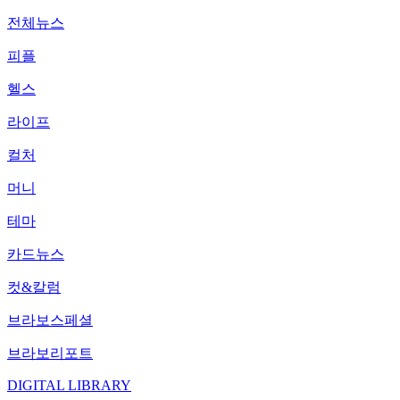
전체뉴스
피플
헬스
라이프
컬처
머니
테마
카드뉴스
컷&칼럼
브라보스페셜
브라보리포트
DIGITAL LIBRARY