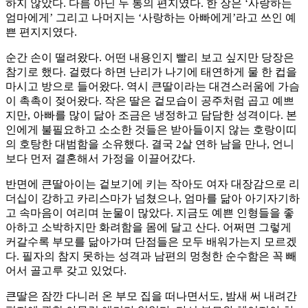
하지 않았다. 다름 아닌 두 통의 편지였다. 한 장은 ‘사랑하는
엄마에게’ 그리고 나머지는 ‘사랑하는 아빠에게’라고 쓰인 예
쁜 편지지였다.
순간 손이 떨려왔다. 어떤 내용인지 빨리 보고 싶지만 당장은
참기로 했다. 걸렸다 하면 난리가 나기에 태연하게 물 한 컵을
마시고 방으로 들어왔다. 역시 큰딸이라는 대견스러움에 가슴
이 촉촉이 젖어왔다. 작은 딸은 겉모습이 공주처럼 곱고 예쁘
지만, 아빠를 많이 닮아 조금은 냉정하고 담담한 성격이다. 본
인에게 불필요하고 소소한 것들은 받아들이지 않는 호랑이띠
의 호탕한 대범함을 소유했다. 결국 2살 연하 남을 만나, 언니
보다 먼저 결혼해서 가정을 이끌어갔다.
반면에 큰딸아이는 겉보기에 키는 작아도 여자 대장감으로 리
더십이 강하고 카리스마가 넘쳤으나, 엄마를 닮아 아기자기하
고 속마음이 여리며 눈물이 많았다. 지금도 예쁜 인형들을 좋
아하고 소박하지만 화려함을 몸에 달고 산다. 어쩌면 그렇게
커갈수록 부모를 닮아가며 단점들은 모두 배워가는지 모르겠
다. 필자의 참지 못하는 성격과 남편의 멍청한 순수함은 꼭 빼
어서 골고루 갖고 있었다.
큰딸은 잠깐 다니러 온 부모 집을 떠나면서도, 밤새 써 내려간