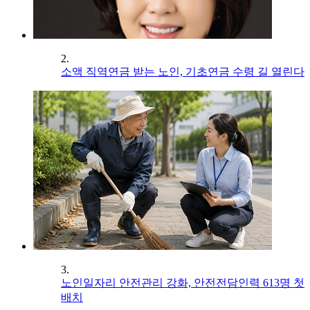
2.
소액 직역연금 받는 노인, 기초연금 수령 길 열린다
3.
노인일자리 안전관리 강화, 안전전담인력 613명 첫
배치