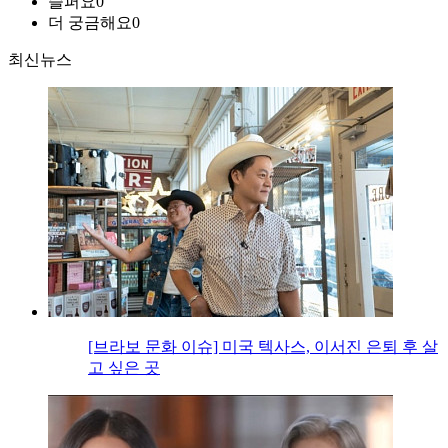
슬퍼요
0
더 궁금해요
0
최신뉴스
[브라보 문화 이슈] 미국 텍사스, 이서진 은퇴 후 살
고 싶은 곳