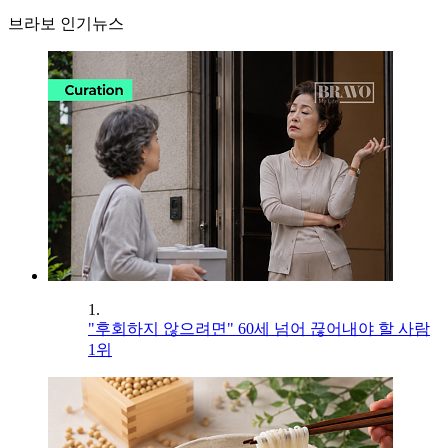
브라보 인기뉴스
1.
"후회하지 않으려면" 60세 넘어 끊어내야 할 사람
1위