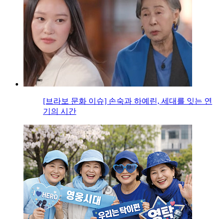
[브라보 문화 이슈] 손숙과 하예린, 세대를 잇는 연
기의 시간