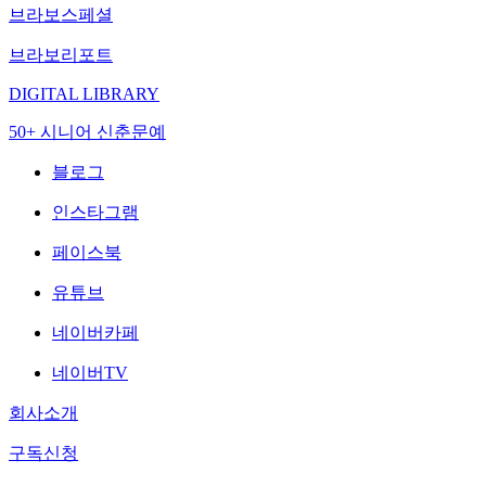
브라보스페셜
브라보리포트
DIGITAL LIBRARY
50+ 시니어 신춘문예
블로그
인스타그램
페이스북
유튜브
네이버카페
네이버TV
회사소개
구독신청