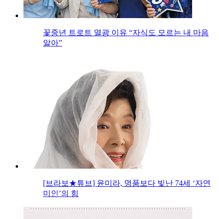
꽃중년 트로트 열광 이유 “자식도 모르는 내 마음
알아”
[브라보★튜브] 윤미라, 명품보다 빛난 74세 ‘자연
미인’의 힘