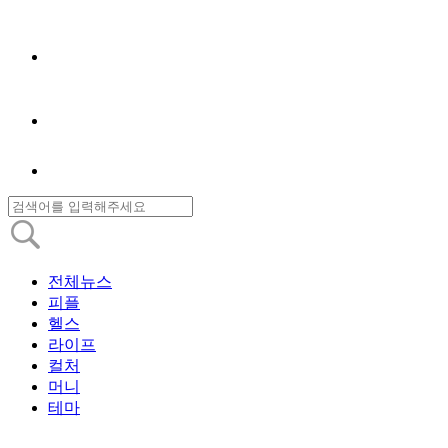
전체뉴스
피플
헬스
라이프
컬처
머니
테마