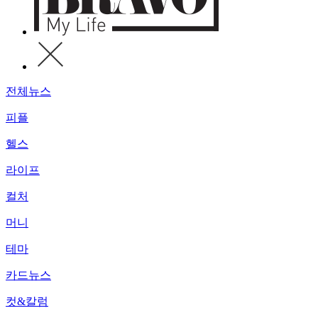
전체뉴스
피플
헬스
라이프
컬처
머니
테마
카드뉴스
컷&칼럼