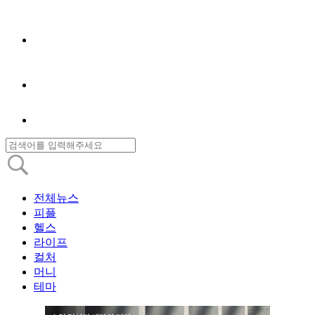
전체뉴스
피플
헬스
라이프
컬처
머니
테마