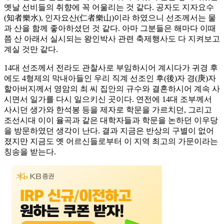
옛날 선비들의 취향에 꼭 어울리는 것 같다. 공자도 지자요수
(知者樂水), 인자요산(仁者樂山)이라 하였으니 선조께서는 물
과 산을 함께 좋아하셨던 것 같다. 아마 그분들은 해마다 이때
쯤 산 아래서 실시되는 왕인박사 관련 축제행사도 다 지켜보고
계실 것만 같다.
14대 선조께서 전라도 관찰사로 부임하시어 계시다가 귀경 후
에도 4형제의 막내아들인 우리 직계 선조인 후(後)자 경(庚)자
할아버지께서 영암의 최 씨 집안의 규수와 결혼하시어 계속 사
시면서 일가를 다시 일으키신 곳이다. 연전에 14대 조부께서
사시던 생가와 한석봉 등을 제자로 학문을 가르치던, 그리고
조선시대 이이 율곡과 같은 대학자들과 학문을 논하던 이우당
을 방문하였던 생각이 난다. 결과 지금은 반상의 구별이 없어
졌지만 지금도 옛 어르신들로부터 이 지역 최고의 가문이라는
칭송을 받는다.