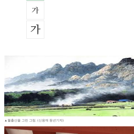
▲월출산을 그린 그림. (신용재 동년기쟈)