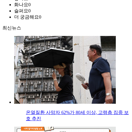
화나요
0
슬퍼요
0
더 궁금해요
0
최신뉴스
온열질환 사망자 62%가 80세 이상, 고령층 집중 보
호 추진