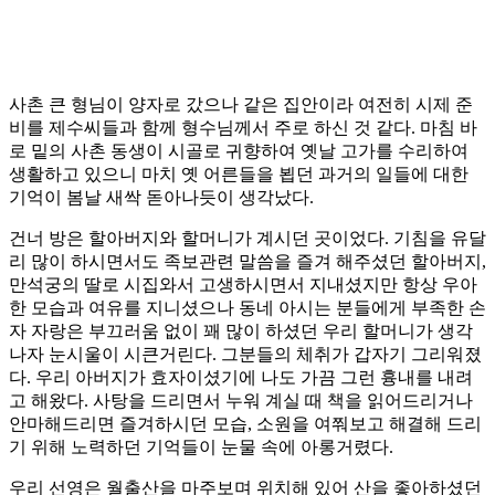
사촌 큰 형님이 양자로 갔으나 같은 집안이라 여전히 시제 준
비를 제수씨들과 함께 형수님께서 주로 하신 것 같다. 마침 바
로 밑의 사촌 동생이 시골로 귀향하여 옛날 고가를 수리하여
생활하고 있으니 마치 옛 어른들을 뵙던 과거의 일들에 대한
기억이 봄날 새싹 돋아나듯이 생각났다.
건너 방은 할아버지와 할머니가 계시던 곳이었다. 기침을 유달
리 많이 하시면서도 족보관련 말씀을 즐겨 해주셨던 할아버지,
만석궁의 딸로 시집와서 고생하시면서 지내셨지만 항상 우아
한 모습과 여유를 지니셨으나 동네 아시는 분들에게 부족한 손
자 자랑은 부끄러움 없이 꽤 많이 하셨던 우리 할머니가 생각
나자 눈시울이 시큰거린다. 그분들의 체취가 갑자기 그리워졌
다. 우리 아버지가 효자이셨기에 나도 가끔 그런 흉내를 내려
고 해왔다. 사탕을 드리면서 누워 계실 때 책을 읽어드리거나
안마해드리면 즐겨하시던 모습, 소원을 여쭤보고 해결해 드리
기 위해 노력하던 기억들이 눈물 속에 아롱거렸다.
우리 선영은 월출산을 마주보며 위치해 있어 산을 좋아하셨던