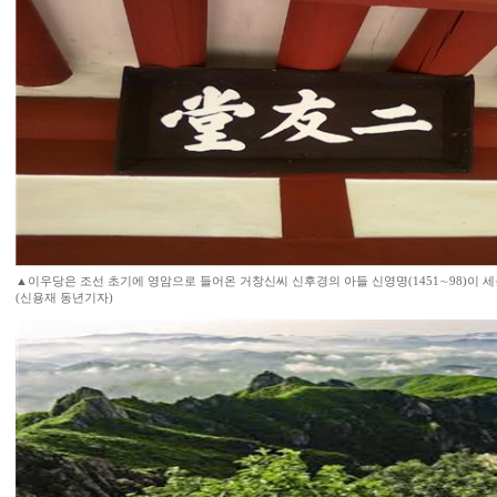
▲이우당은 조선 초기에 영암으로 들어온 거창신씨 신후경의 아들 신영명(1451∼98)이 세
(신용재 동년기자)