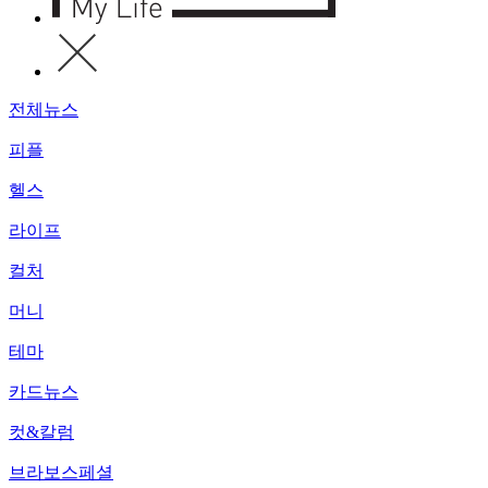
전체뉴스
피플
헬스
라이프
컬처
머니
테마
카드뉴스
컷&칼럼
브라보스페셜