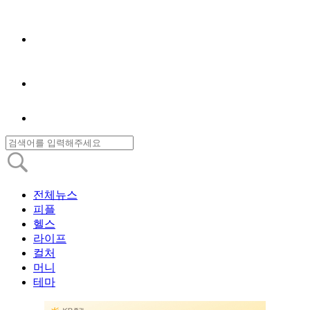
전체뉴스
피플
헬스
라이프
컬처
머니
테마