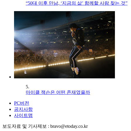
“50대 이후 만남, ‘지금의 삶’ 함께할 사람 찾는 것”
5.
마이클 잭슨은 어떤 존재였을까
PC버전
공지사항
사이트맵
보도자료 및 기사제보 : bravo@etoday.co.kr