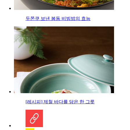
두쫀쿠 보낸 봄동 비빔밥의 효능
[레시피] 제철 바다를 담은 한 그릇