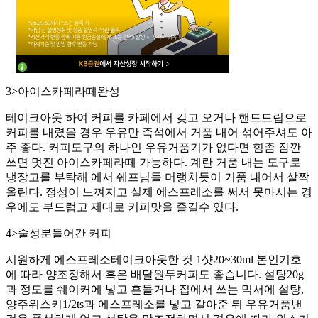
3>아이스카페라떼완성
테이크아웃 하여 커피를 카페에서 갖고 오거나 핸드드립으로
커피를 내렸을 경우 우유만 즉석에서 거품 내어 섞어주셔도 아
주 좋다. 커피도구의 하나인 우유거품기가 없다면 힘좀 잠깐
쓰면 멋진 아이스카페라떼 가능하다. 계란 거품 내는 도구로
냉장고를 부탁해 에서 쉐프님들 머랭치듯이 거품 내어서 살짝
올린다. 정성이 느껴지고 실제 에스프레소를 써서 못마시는 경
우에도 부드럽고 제대로 커피맛을 즐길수 있다.
4>술성분들어간 커피
시원하게 에스프레소테이크아웃한 것 1샷20~30ml 본인기호
에 따라 양조정해서 혹은 배달원두커피도 좋습니다. 설탕20g
과 정도를 쉐이커에 넣고 흔들거나 집에서 쓰는 믹서에 설탕,
양주위스키1/2ts과 에스프레소를 넣고 갈아준 뒤 우유거품낸