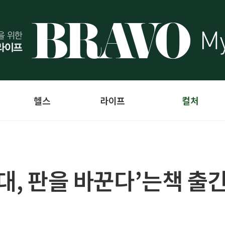
헬스
라이프
컬처
대, 판을 바꾼다’는책 출