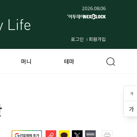
2026.08.06
로그인
회원가입
머니
테마
가
간
가
선호매체 추가