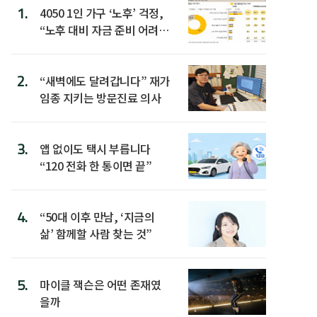
1.
4050 1인 가구 ‘노후’ 걱정,
“노후 대비 자금 준비 어려
워”
2.
“새벽에도 달려갑니다” 재가
임종 지키는 방문진료 의사
3.
앱 없이도 택시 부릅니다
“120 전화 한 통이면 끝”
4.
“50대 이후 만남, ‘지금의
삶’ 함께할 사람 찾는 것”
5.
마이클 잭슨은 어떤 존재였
을까