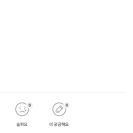
0
0
슬퍼요
더 궁금해요