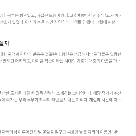
다. 공부는 핑계였고, 사실은 도망이었다. 고3 여름방학 전주 ‘남고사’에서
 산소가 있었다. 아침에 눈을 뜨면 자연스레 그리로 향했다. 그런데 이상하
쌍하게 여기지도, 위로하려 하지도 않았다. 그냥 거기 있었다. 아침마다 안개
이면 아무 소리도 들리지 않았다. 그 무심함 앞에서 오히려 마음이 놓였다. 사
 나를 제대로 들여다볼 수 있었다. 산에서 보낸 한 달
였을까
 대한 관객과 평단의 반응은 엇갈린다. 평단은 냉담하지만 관객들은 열광한
라 말하긴 어려워도, 마이클 잭슨이라는 시대의 기호가 대중의 마음을 파고
이클 잭슨과의 추억 하나쯤 있다 5월 13일 개봉한 영화 ‘마이클’은 개봉
‘보헤미안 랩소디’ 제작진과 ‘팝의 황제 마이클 잭슨의 만남’이라는 슬로건
 랩소디’는 2018년 개봉 당시 무려 990만 관객을 동원했다. 싱어
 만한 도서를 매달 한 권씩 선별해 소개하는 코너입니다. 해당 작가가 추천
) 이 의자는 우리 부부가 하루의 태반을 보내는 자리다. 계절과 시간에 따라
 여름에는 따가운 햇살을 피해 복숭아나무 아래로 찾아들고, 햇볕이 따스한
. 봄의 장미 노발리스가 보랏빛 꽃을 피우면 그 곁으로, 초여름의 아마릴
 자리를 옮긴다. -‘꽃을 보다, 마음을 듣다’, 14~16p 은퇴
 아래에서 이루어진 만남 꽃잎을 떨구고 씨방만 남은 자리에 이름만 나비