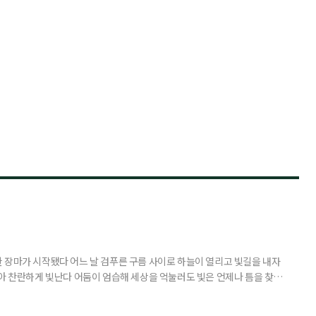
 장마가 시작됐다 어느 날 검푸른 구름 사이로 하늘이 열리고 빛길을 내자
받아 찬란하게 빛난다 어둠이 엄습해 세상을 억눌러도 빛은 언제나 틈을 찾아