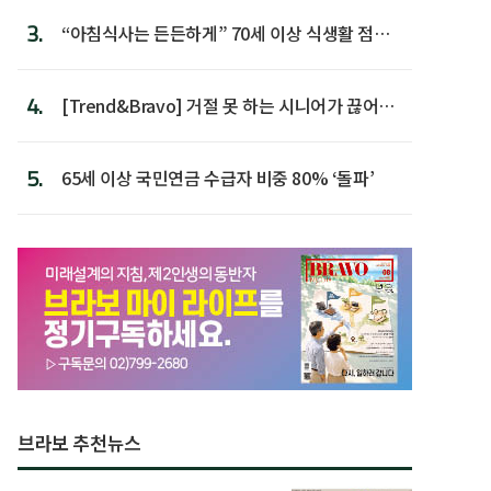
3.
“아침식사는 든든하게” 70세 이상 식생활 점수
가장 높아
4.
[Trend&Bravo] 거절 못 하는 시니어가 끊어야
할 행동 5
5.
65세 이상 국민연금 수급자 비중 80% ‘돌파’
브라보 추천뉴스