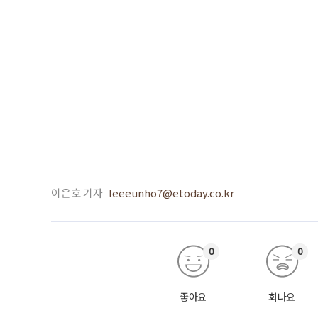
이은호 기자
leeeunho7@etoday.co.kr
0
0
좋아요
화나요