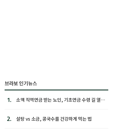
브라보 인기뉴스
1.
소액 직역연금 받는 노인, 기초연금 수령 길 열린
다
2.
설탕 vs 소금, 콩국수를 건강하게 먹는 법