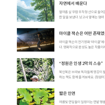
자연에서 배운다
열아홉 살 무렵 무작정 산으로 들어갔
한 달을 보냈다. 남고사 옆에는 엄마
게 산은 내 사정을 묻지 않았다. 불
가 내려앉고, 낮에는 새가 울고, 밤
람의 눈길이 없는 곳에서 비로소 나는
마이클 잭슨은 어떤 존재
마이클 잭슨의 전기영화 ‘마이클’에
다. 영화적으로 완성도 높은 작품이
들기에 충분했다는 뜻이다. 누구나 마
전부터 세간의 관심을 끌어모았다. 
만 봐도 기대되는 작품이다. ‘보헤미안
“정원은 인생 2막의 스승”
북인북은 브라보 독자들께 영감이 될
하는 책도 함께 즐겨보세요. (정원의
우리는 의자를 들고 정원을 떠돈다.
늦가을에는 정원 한가운데로 나아간다
리스가 화려한 얼굴을 내밀면 그 앞으로
짧은 인연
여름빛 연잎들이 일렁이는 연밭 땡볕