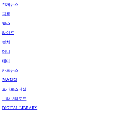
전체뉴스
피플
헬스
라이프
컬처
머니
테마
카드뉴스
컷&칼럼
브라보스페셜
브라보리포트
DIGITAL LIBRARY