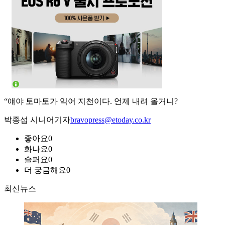
“얘야 토마토가 익어 지천이다. 언제 내려 올거니?
박종섭 시니어기자
bravopress@etoday.co.kr
좋아요
0
화나요
0
슬퍼요
0
더 궁금해요
0
최신뉴스