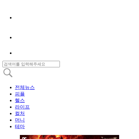
전체뉴스
피플
헬스
라이프
컬처
머니
테마