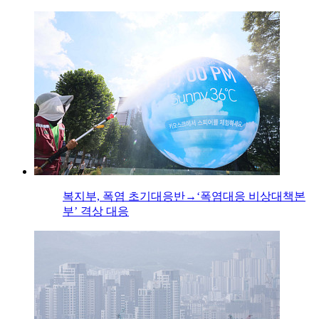
복지부, 폭염 초기대응반→‘폭염대응 비상대책본
부’ 격상 대응