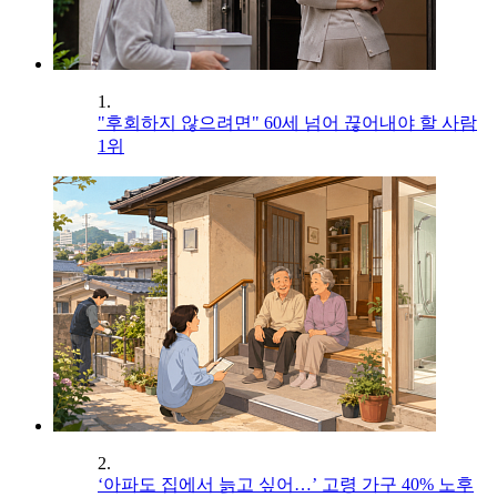
1.
"후회하지 않으려면" 60세 넘어 끊어내야 할 사람
1위
2.
‘아파도 집에서 늙고 싶어…’ 고령 가구 40% 노후