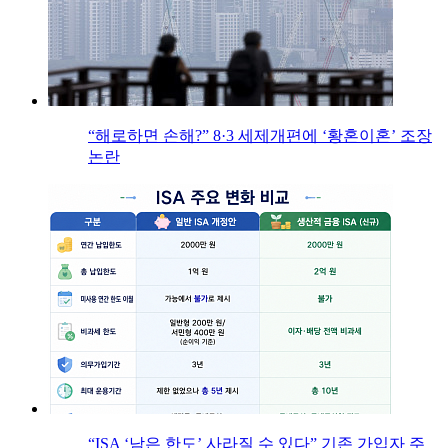
“해로하면 손해?” 8·3 세제개편에 ‘황혼이혼’ 조장
논란
“ISA ‘남은 한도’ 사라질 수 있다” 기존 가입자 주