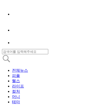
전체뉴스
피플
헬스
라이프
컬처
머니
테마