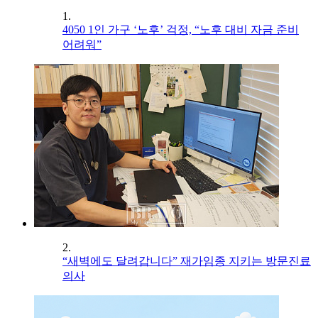
1.
4050 1인 가구 ‘노후’ 걱정, “노후 대비 자금 준비
어려워”
2.
“새벽에도 달려갑니다” 재가임종 지키는 방문진료
의사