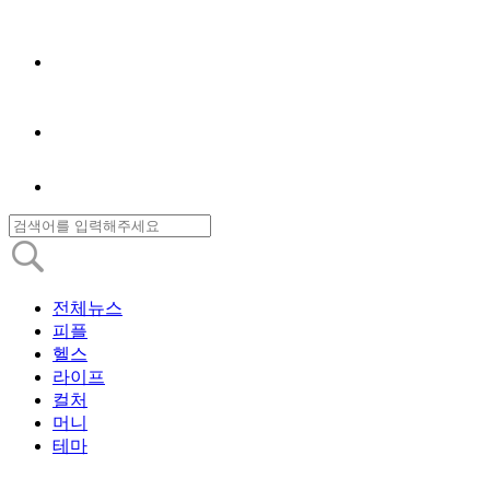
전체뉴스
피플
헬스
라이프
컬처
머니
테마