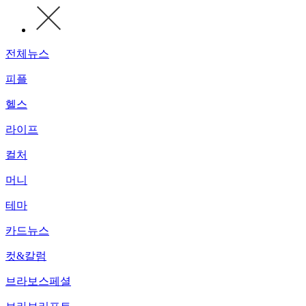
전체뉴스
피플
헬스
라이프
컬처
머니
테마
카드뉴스
컷&칼럼
브라보스페셜