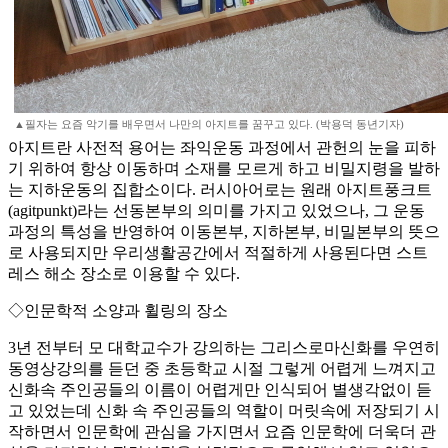
▲필자는 요즘 악기를 배우면서 나만의 아지트를 꿈꾸고 있다. (박용덕 동년기자)
아지트란 사전적 용어는 좌익운동 과정에서 관헌의 눈을 피하
기 위하여 항상 이동하며 소재를 모르게 하고 비밀지령을 발하
는 지하운동의 집합소이다. 러시아어로는 원래 아지트풍크트
(agitpunkt)라는 선동본부의 의미를 가지고 있었으나, 그 운동
과정의 특성을 반영하여 이동본부, 지하본부, 비밀본부의 뜻으
로 사용되지만 우리생활공간에서 적절하게 사용된다면 스트
레스 해소 장소로 이용할 수 있다.
◇인문학적 소양과 휠링의 장소
3년 전부터 모 대학교수가 강의하는 그리스로마신화를 우연히
동영상강의를 듣던 중 초등학교 시절 그렇게 어렵게 느껴지고
신화속 주인공들의 이름이 어렵게만 인식되어 별생각없이 듣
고 있었는데 신화 속 주인공들의 역할이 머릿속에 저장되기 시
작하면서 인문학에 관심을 가지면서 요즘 인문학에 더욱더 관