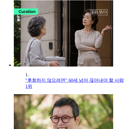
1.
"후회하지 않으려면" 60세 넘어 끊어내야 할 사람
1위