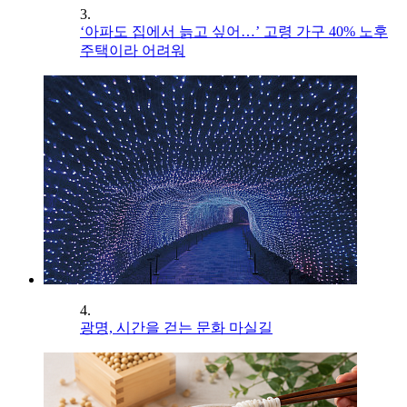
3.
‘아파도 집에서 늙고 싶어…’ 고령 가구 40% 노후
주택이라 어려워
4.
광명, 시간을 걷는 문화 마실길