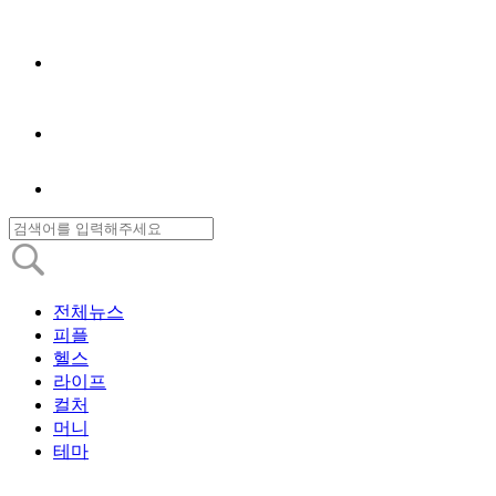
전체뉴스
피플
헬스
라이프
컬처
머니
테마