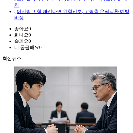
치
⌞
어지럽고 힘 빠진다면 위험신호, 고령층 온열질환 예방
비상
좋아요
0
화나요
0
슬퍼요
0
더 궁금해요
0
최신뉴스