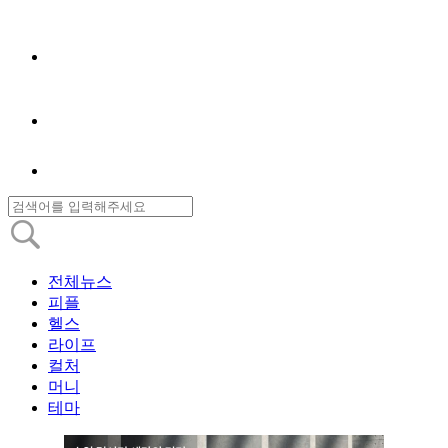
전체뉴스
피플
헬스
라이프
컬처
머니
테마