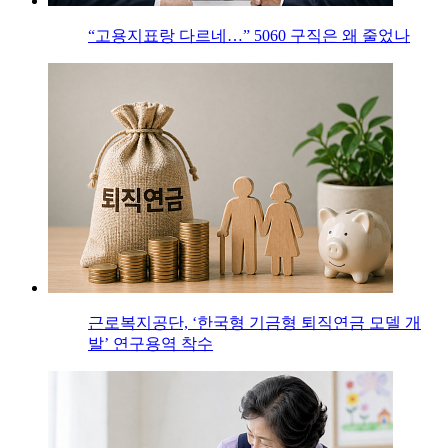
“고용지표랑 다르네…” 5060 구직은 왜 줄었나
근로복지공단, ‘한국형 기금형 퇴직연금 모델 개
발’ 연구용역 착수