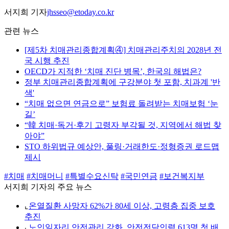
서지희 기자
jhsseo@etoday.co.kr
관련 뉴스
[제5차 치매관리종합계획④] 치매관리주치의 2028년 전
국 시행 추진
OECD가 지적한 ‘치매 진단 병목’, 한국의 해법은?
정부 치매관리종합계획에 구강분야 첫 포함, 치과계 '반
색'
“치매 없으면 연금으로” 보험료 돌려받는 치매보험 ‘눈
길’
“韓 치매·독거·후기 고령자 부각될 것, 지역에서 해법 찾
아야”
STO 하위법규 예상안, 풀링·거래한도·정형증권 로드맵
제시
#치매
#치매머니
#특별수요신탁
#국민연금
#보건복지부
서지희 기자의 주요 뉴스
⌞
온열질환 사망자 62%가 80세 이상, 고령층 집중 보호
추진
⌞
노인일자리 안전관리 강화, 안전전담인력 613명 첫 배