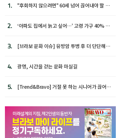
1.
"후회하지 않으려면" 60세 넘어 끊어내야 할 사
람 1위
2.
‘아파도 집에서 늙고 싶어…’ 고령 가구 40% 노
후 주택이라 어...
3.
[브라보 문화 이슈] 유방암 투병 후 더 단단해진
박미선
4.
광명, 시간을 걷는 문화 마실길
5.
[Trend&Bravo] 거절 못 하는 시니어가 끊어야
할 행동 5