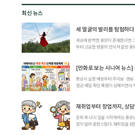
최신 뉴스
세 얼굴의 발리를 탐험하다
세상에 완벽한 휴양이 존재한다면 그 
부터 고요한 영혼의 안식처 같은 동
무는 지역마다 전혀 다른 시공간으로
는 비 한 방울 보기 힘든 쾌적한 건
순한 휴양을 넘어 오감이 깨어나는 
[만화로 보는 시니어 뉴스]
평상시 실종 예방부터 주의보·경보
험군 매일 확인 폭염이 심해지면서 
하고, 폭염 주의보·경보가 내려지면
환자와 가족에게 폭염 행동요령을 직
매어르신은 인지기능 저하로 폭염 
재취업부터 창업까지, 상
있습니다. 외출
은퇴 후 다시 일을 시작하려는 중장
업이 달라 혼란스럽다. 재취업을 
여성새로일하기센터, 사회참여와 소