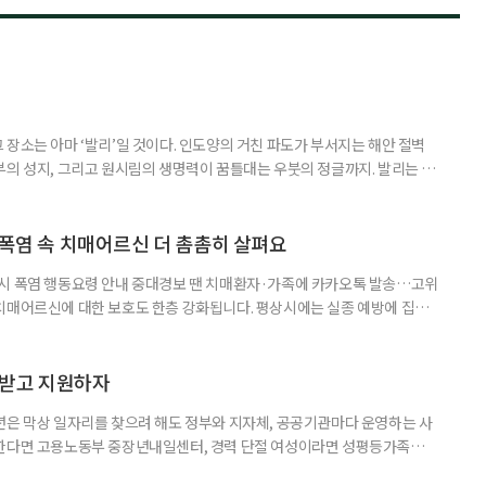
장소는 아마 ‘발리’일 것이다. 인도양의 거친 파도가 부서지는 해안 절벽
부의 성지, 그리고 원시림의 생명력이 꿈틀대는 우붓의 정글까지. 발리는 머
 여행자를 안내한다. 무더위와 장마로 지쳐가는 시기, 하지만 8월의 발리
기 시즌을 맞아 지구상에서 즐길 수 있는 완벽한 기후를 선물한다. 올여름 단
특별한 여정을 원한다면, 미지의 매력으로 가득 찬 발리의 세 가지 얼굴
 폭염 속 치매어르신 더 촘촘히 살펴요
 시 폭염 행동요령 안내 중대경보 땐 치매환자·가족에 카카오톡 발송…고위
치매어르신에 대한 보호도 한층 강화됩니다. 평상시에는 실종 예방에 집중
 행동요령을 안내합니다. 특히 새롭게 마련된 ‘중대경보’ 단계에서는 치매
접 전달하고 온열질환 위험이 높은 어르신의 안전을 매일 확인합니다. 치
상황을 제대로 인식하거나 스스로 적절하게 대처하는 데 어려움을 겪을 수
담받고 지원하자
년은 막상 일자리를 찾으려 해도 정부와 지자체, 공공기관마다 운영하는 사
원한다면 고용노동부 중장년내일센터, 경력 단절 여성이라면 성평등가족부
득을 함께 원한다면 보건복지부 노인일자리사업이 출발점이 될 수 있다.