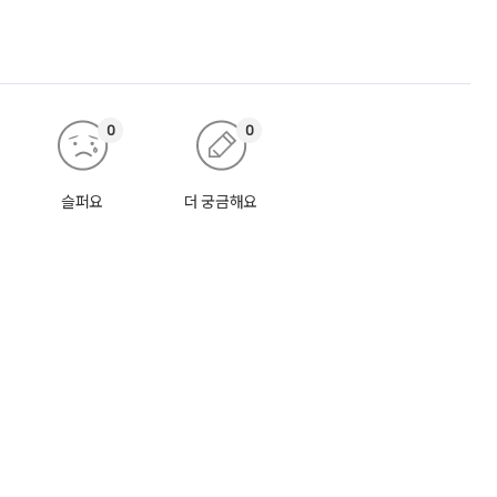
0
0
슬퍼요
더 궁금해요