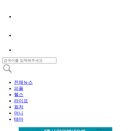
전체뉴스
피플
헬스
라이프
컬처
머니
테마