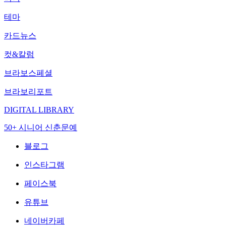
테마
카드뉴스
컷&칼럼
브라보스페셜
브라보리포트
DIGITAL LIBRARY
50+ 시니어 신춘문예
블로그
인스타그램
페이스북
유튜브
네이버카페