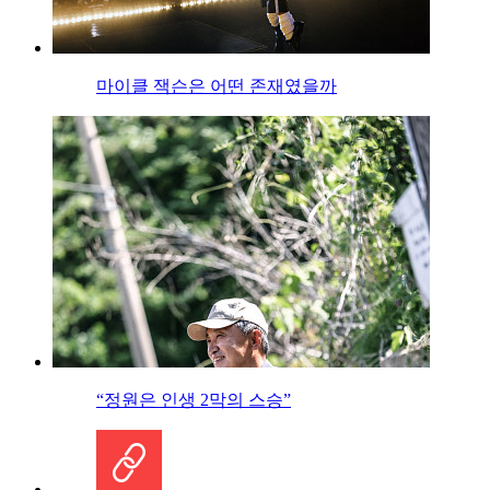
마이클 잭슨은 어떤 존재였을까
“정원은 인생 2막의 스승”