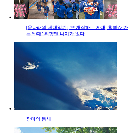
[윤나래의 세대읽기] ‘뜨개질하는 20대, 흠뻑쇼 가
는 50대’ 취향엔 나이가 없다
장마의 틈새