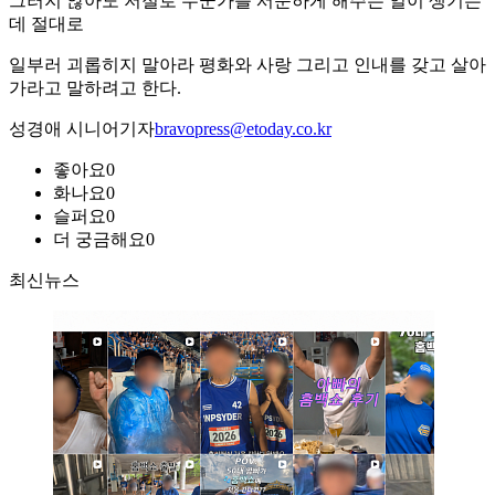
그러지 않아도 저절로 누군가를 서운하게 해주는 일이 생기는
데 절대로
일부러 괴롭히지 말아라 평화와 사랑 그리고 인내를 갖고 살아
가라고 말하려고 한다.
성경애 시니어기자
bravopress@etoday.co.kr
좋아요
0
화나요
0
슬퍼요
0
더 궁금해요
0
최신뉴스