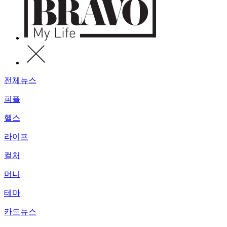
전체뉴스
피플
헬스
라이프
컬처
머니
테마
카드뉴스