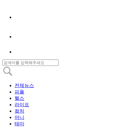
전체뉴스
피플
헬스
라이프
컬처
머니
테마