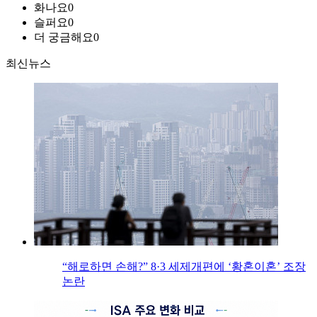
화나요
0
슬퍼요
0
더 궁금해요
0
최신뉴스
“해로하면 손해?” 8·3 세제개편에 ‘황혼이혼’ 조장
논란