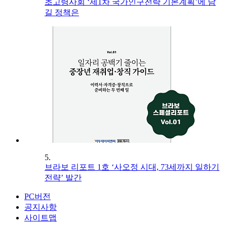
초고령사회 ‘제1차 국가인구전략 기본계획’에 담
길 정책은
5.
브라보 리포트 1호 ‘사오정 시대, 73세까지 일하기
전략’ 발간
PC버전
공지사항
사이트맵