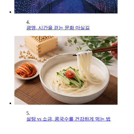
4.
광명, 시간을 걷는 문화 마실길
5.
설탕 vs 소금, 콩국수를 건강하게 먹는 법