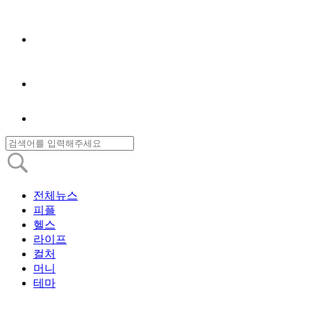
전체뉴스
피플
헬스
라이프
컬처
머니
테마