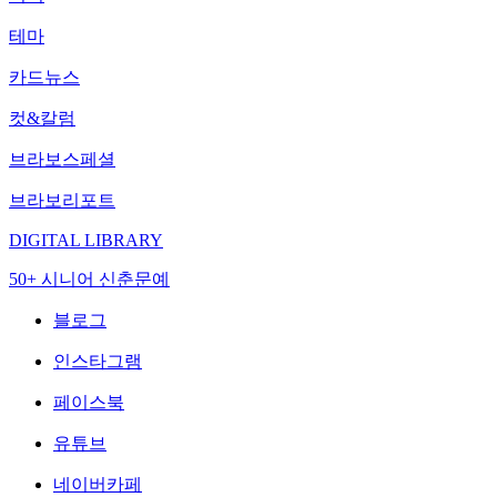
테마
카드뉴스
컷&칼럼
브라보스페셜
브라보리포트
DIGITAL LIBRARY
50+ 시니어 신춘문예
블로그
인스타그램
페이스북
유튜브
네이버카페