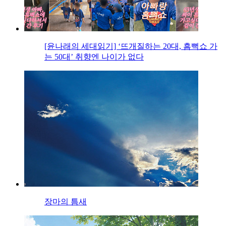
[윤나래의 세대읽기] ‘뜨개질하는 20대, 흠뻑쇼 가
는 50대’ 취향엔 나이가 없다
장마의 틈새