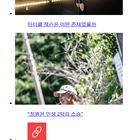
마이클 잭슨은 어떤 존재였을까
“정원은 인생 2막의 스승”