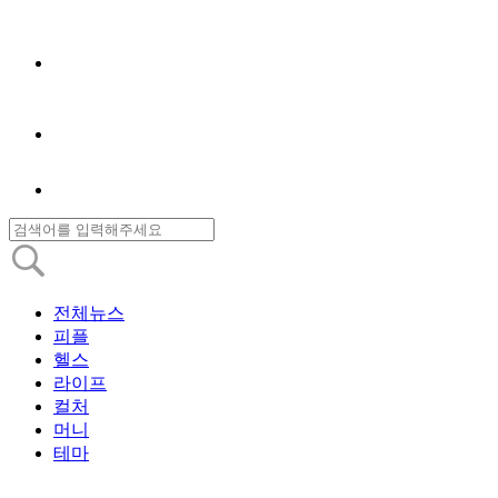
전체뉴스
피플
헬스
라이프
컬처
머니
테마