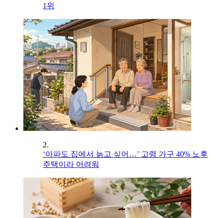
1위
2.
‘아파도 집에서 늙고 싶어…’ 고령 가구 40% 노후
주택이라 어려워