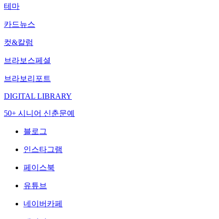
테마
카드뉴스
컷&칼럼
브라보스페셜
브라보리포트
DIGITAL LIBRARY
50+ 시니어 신춘문예
블로그
인스타그램
페이스북
유튜브
네이버카페