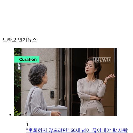
브라보 인기뉴스
1.
"후회하지 않으려면" 60세 넘어 끊어내야 할 사람