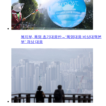
복지부, 폭염 초기대응반→‘폭염대응 비상대책본
부’ 격상 대응