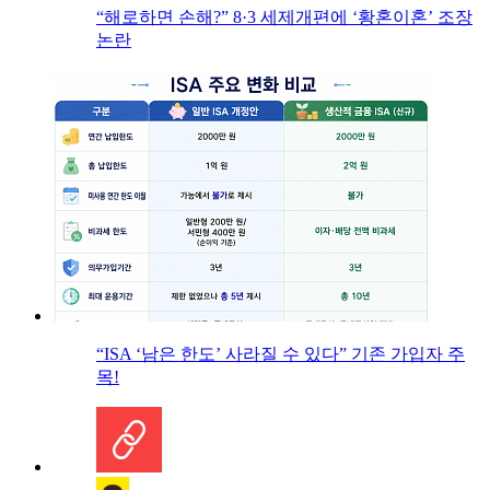
“해로하면 손해?” 8·3 세제개편에 ‘황혼이혼’ 조장
논란
“ISA ‘남은 한도’ 사라질 수 있다” 기존 가입자 주
목!