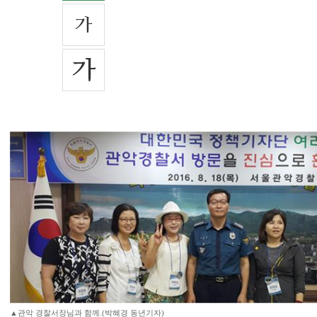
▲관악 경찰서장님과 함께.(박혜경 동년기자)