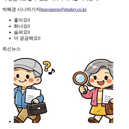
박혜경 시니어기자
bravopress@etoday.co.kr
좋아요
0
화나요
0
슬퍼요
0
더 궁금해요
0
최신뉴스