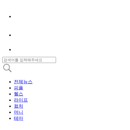
전체뉴스
피플
헬스
라이프
컬처
머니
테마