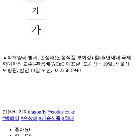
▲박해양씨 별세, 손상배(신송식품 부회장)-철배(연세대 국제
학대학원 교수)-관음배(ACnC 대표)씨 모친상 = 10일, 서울성
모병원, 발인 13일 오전, 02-2258-5940
양용비 기자
dragonfly@etoday.co.kr
#박해양
#손상배
#신송식품
#철배
좋아요
0
화나요
0