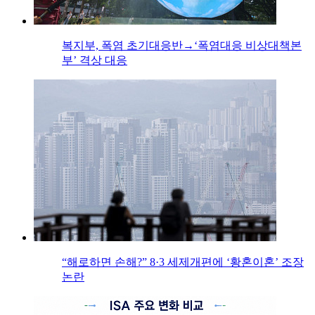
복지부, 폭염 초기대응반→‘폭염대응 비상대책본
부’ 격상 대응
“해로하면 손해?” 8·3 세제개편에 ‘황혼이혼’ 조장
논란