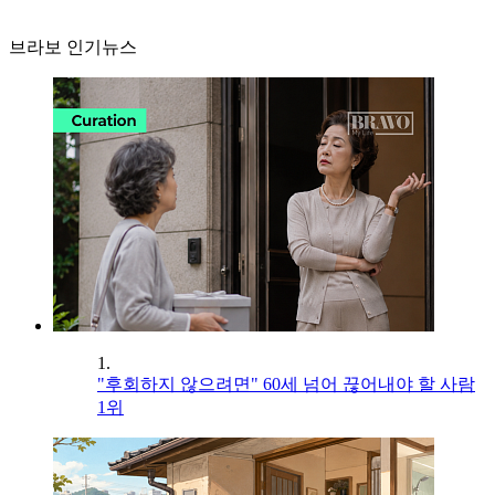
브라보 인기뉴스
1.
"후회하지 않으려면" 60세 넘어 끊어내야 할 사람
1위