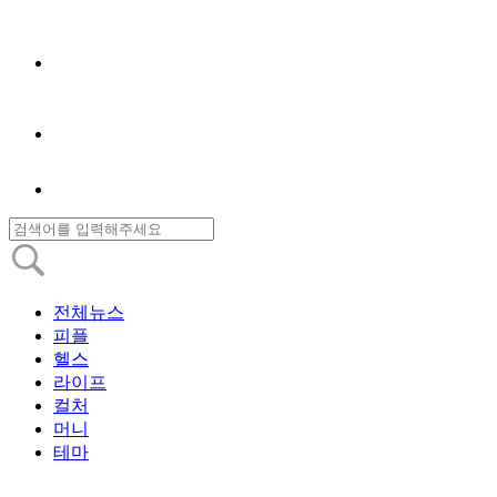
전체뉴스
피플
헬스
라이프
컬처
머니
테마