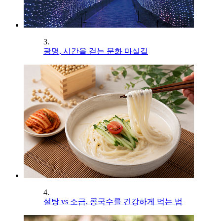
3.
광명, 시간을 걷는 문화 마실길
4.
설탕 vs 소금, 콩국수를 건강하게 먹는 법