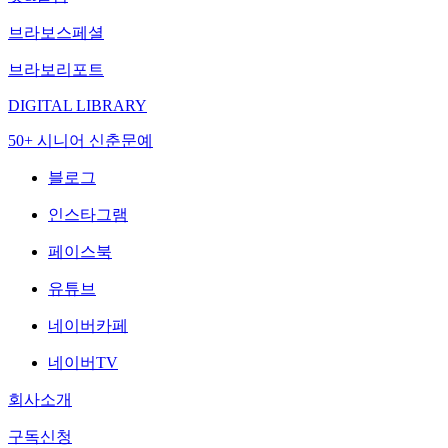
브라보스페셜
브라보리포트
DIGITAL LIBRARY
50+ 시니어 신춘문예
블로그
인스타그램
페이스북
유튜브
네이버카페
네이버TV
회사소개
구독신청