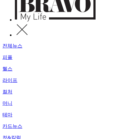
전체뉴스
피플
헬스
라이프
컬처
머니
테마
카드뉴스
컷&칼럼