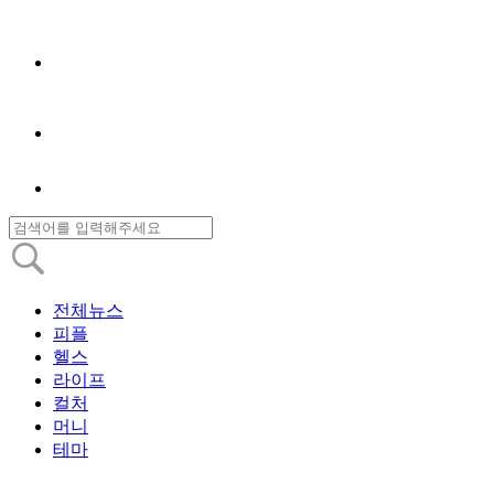
전체뉴스
피플
헬스
라이프
컬처
머니
테마