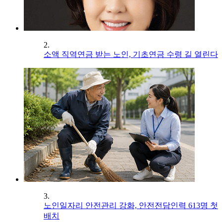
2.
소액 직역연금 받는 노인, 기초연금 수령 길 열린다
3.
노인일자리 안전관리 강화, 안전전담인력 613명 첫
배치