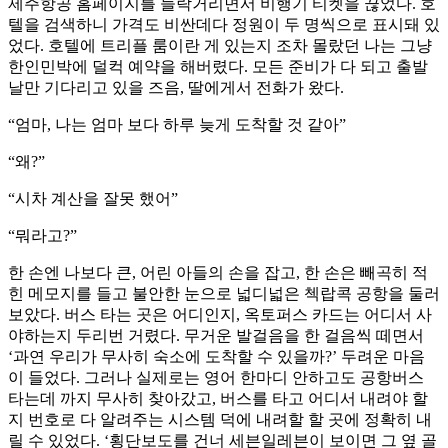
제주항공 홈페이지를 들락거리면서 비행기 티켓을 끊었다. 호
텔을 검색하니 가격도 비싼데다 정원이 두 명씩으로 표시돼 있
었다. 호텔에 트리플 룸이란 게 있는지 조차 몰랐던 나는 그냥
한인민박에 덜컥 예약을 해버렸다. 모든 준비가 다 되고 출발
날만 기다리고 있을 즈음, 딸에게서 전화가 왔다.
“엄마, 나는 엄마 보다 하루 늦게 도착할 것 같아”
“왜?”
“시차 계산을 잘못 했어”
“뭐라고?”
한 손엔 나보다 큰, 어린 아들의 손을 잡고, 한 손은 빼곡히 적
힌 메모지를 들고 불안한 눈으로 넓디넓은 첵랍콕 공항을 둘러
보았다. 버스 타는 곳은 어디인지, 옥토퍼스 카드는 어디서 사
야하는지 두리번 거렸다. 무거운 발걸음을 한 걸음씩 떼면서
‘과연 우리가 무사히 숙소에 도착할 수 있을까?’ 두려운 마음
이 들었다. 그러나 실제로는 영어 한마디 안하고도 공항버스
타는데 까지 무사히 찾아갔고, 버스를 타고 어디서 내려야 할
지 번호로 다 알려주는 시스템 덕에 내려할 할 곳에 정확히 내
릴 수 있었다. ‘횡단보도를 건너 세븐일레븐이 보이면 그 옆 골