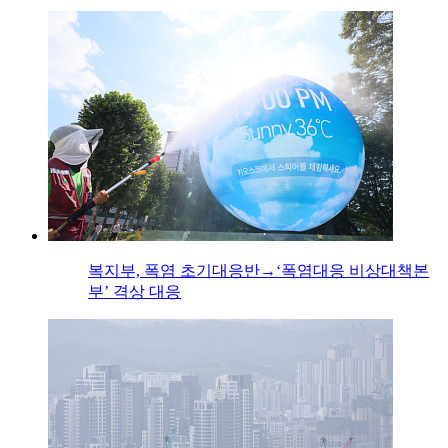
복지부, 폭염 초기대응반→‘폭염대응 비상대책본
부’ 격상 대응