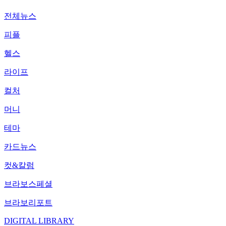
전체뉴스
피플
헬스
라이프
컬처
머니
테마
카드뉴스
컷&칼럼
브라보스페셜
브라보리포트
DIGITAL LIBRARY