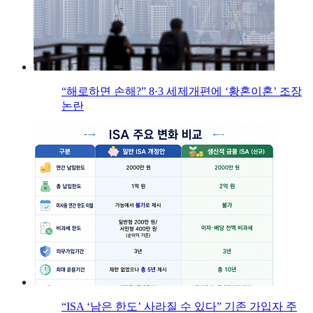
“해로하면 손해?” 8·3 세제개편에 ‘황혼이혼’ 조장
논란
“ISA ‘남은 한도’ 사라질 수 있다” 기존 가입자 주