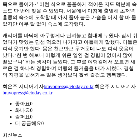
목으로 들어가~’ 이런 식으로 꼼꼼하게 적어온 지도 덕분에 숙
소도 단 번에 찾을 수 있었다. 서울에서 아침에 출발해 초저녁
홍콩의 숙소에 도착할 때 까지 졸아 붙은 가슴을 어지 할 바 몰
랐지만 아무 탈 없이 숙소에 도착했다.
캐리어를 바닥에 아무렇게나 던져놓고 침대에 누웠다. 잠시 쉬
었다가 맛있는 딤섬 먹으러 나가자고 아들에게 말했다. 아들은
피식 웃기만 했다. 몸은 천근만근 무거운데 나도 피식 웃음이
났다. ‘한 번 해보니 이렇게 쉬운 일인 걸 경험이 없어서 많이
떨었구나’ 하는 생각이 들었다. 그 후로 여행길에서 오르면 새
로운 걸 하나씩 경험하며 여행의 즐거움을 배가 시켰다. 경험
의 지평을 넓혀가는 일은 생각보다 훨씬 즐겁고 행복했다.
최은주 시니어기자
bravopress@etoday.co.kr
,최은주 시니어기자
bravopress@etoday.co.kr
좋아요
0
화나요
0
슬퍼요
0
더 궁금해요
0
최신뉴스