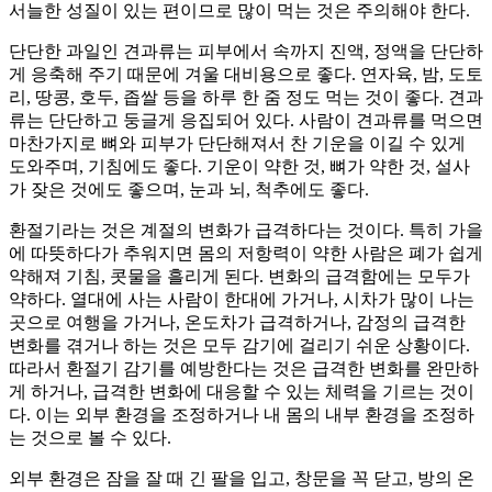
서늘한 성질이 있는 편이므로 많이 먹는 것은 주의해야 한다.
단단한 과일인 견과류는 피부에서 속까지 진액, 정액을 단단하
게 응축해 주기 때문에 겨울 대비용으로 좋다. 연자육, 밤, 도토
리, 땅콩, 호두, 좁쌀 등을 하루 한 줌 정도 먹는 것이 좋다. 견과
류는 단단하고 둥글게 응집되어 있다. 사람이 견과류를 먹으면
마찬가지로 뼈와 피부가 단단해져서 찬 기운을 이길 수 있게
도와주며, 기침에도 좋다. 기운이 약한 것, 뼈가 약한 것, 설사
가 잦은 것에도 좋으며, 눈과 뇌, 척추에도 좋다.
환절기라는 것은 계절의 변화가 급격하다는 것이다. 특히 가을
에 따뜻하다가 추워지면 몸의 저항력이 약한 사람은 폐가 쉽게
약해져 기침, 콧물을 흘리게 된다. 변화의 급격함에는 모두가
약하다. 열대에 사는 사람이 한대에 가거나, 시차가 많이 나는
곳으로 여행을 가거나, 온도차가 급격하거나, 감정의 급격한
변화를 겪거나 하는 것은 모두 감기에 걸리기 쉬운 상황이다.
따라서 환절기 감기를 예방한다는 것은 급격한 변화를 완만하
게 하거나, 급격한 변화에 대응할 수 있는 체력을 기르는 것이
다. 이는 외부 환경을 조정하거나 내 몸의 내부 환경을 조정하
는 것으로 볼 수 있다.
외부 환경은 잠을 잘 때 긴 팔을 입고, 창문을 꼭 닫고, 방의 온