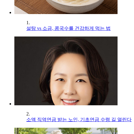
1.
설탕 vs 소금, 콩국수를 건강하게 먹는 법
2.
소액 직역연금 받는 노인, 기초연금 수령 길 열린다