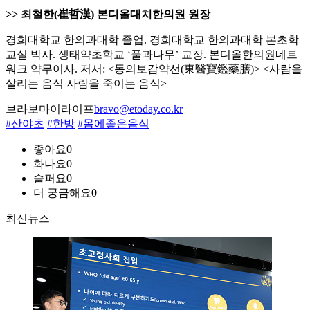
>> 최철한(崔哲漢) 본디올대치한의원 원장
경희대학교 한의과대학 졸업. 경희대학교 한의과대학 본초학
교실 박사. 생태약초학교 ‘풀과나무’ 교장. 본디올한의원네트
워크 약무이사. 저서: <동의보감약선(東醫寶鑑藥膳)> <사람을
살리는 음식 사람을 죽이는 음식>
브라보마이라이프
bravo@etoday.co.kr
#산야초
#한방
#몸에좋은음식
좋아요
0
화나요
0
슬퍼요
0
더 궁금해요
0
최신뉴스