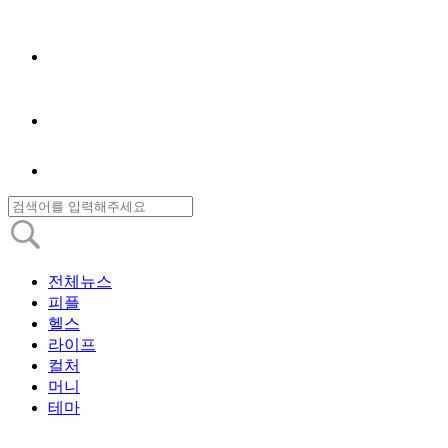
전체뉴스
피플
헬스
라이프
컬처
머니
테마