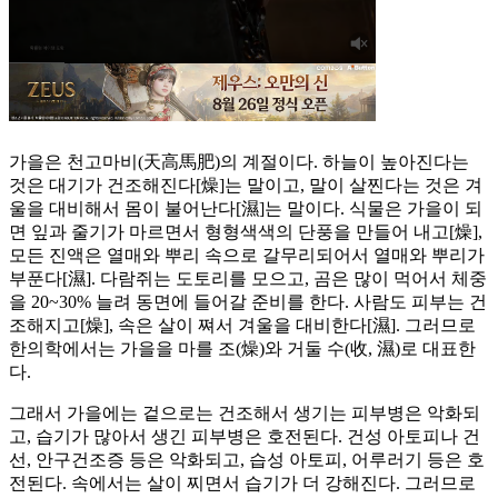
가을은 천고마비(天高馬肥)의 계절이다. 하늘이 높아진다는
것은 대기가 건조해진다[燥]는 말이고, 말이 살찐다는 것은 겨
울을 대비해서 몸이 불어난다[濕]는 말이다. 식물은 가을이 되
면 잎과 줄기가 마르면서 형형색색의 단풍을 만들어 내고[燥],
모든 진액은 열매와 뿌리 속으로 갈무리되어서 열매와 뿌리가
부푼다[濕]. 다람쥐는 도토리를 모으고, 곰은 많이 먹어서 체중
을 20~30% 늘려 동면에 들어갈 준비를 한다. 사람도 피부는 건
조해지고[燥], 속은 살이 쪄서 겨울을 대비한다[濕]. 그러므로
한의학에서는 가을을 마를 조(燥)와 거둘 수(收, 濕)로 대표한
다.
그래서 가을에는 겉으로는 건조해서 생기는 피부병은 악화되
고, 습기가 많아서 생긴 피부병은 호전된다. 건성 아토피나 건
선, 안구건조증 등은 악화되고, 습성 아토피, 어루러기 등은 호
전된다. 속에서는 살이 찌면서 습기가 더 강해진다. 그러므로