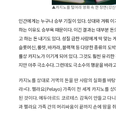
▲카지노를 털어라 영화 속 한 장면(강신
인간에게는 누구나 승부 기질이 있다. 상대와 겨뤄 이
하는 이유도 승부욕 때문이다. 이긴 결과는 대부분 돈으
고 하는 돈 내기도 있다. 성질 급한 사람에게 딱 맞는
슬롯머신, 룰렛, 바카라, 블랙잭 등 다양한 종류의 도
률상 카지노가 이기게 되어 있다. 그것도 훨씬 유리한
지만 아주 극소수다. 그런데도 극소수의 행운을 바라고
카지노를 상대로 거액의 돈을 딴 사람의 실화를 바탕
라>다. 펠라요(Pelayo) 가족이 전 세계 카지노
된 것이다. 에두아르드 코르테스 감독이 만들고 다니
과 펠라요 가족 간의 머리싸움이 끝까지 손에 땀을 