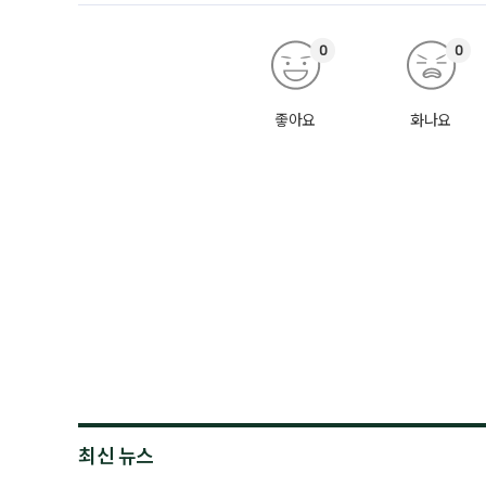
0
0
좋아요
화나요
최신 뉴스