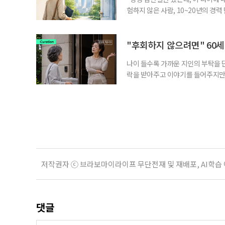
험하지 않은 사람, 10~20년의 경
찾고 이력서를 쓰는 일부터 출퇴근, 
보다 부담을 낮춘 진입 경로다. 통계 
경험이 풍부한 고령자는 중요한 국
"후회하지 않으려면" 60세
나이 들수록 가까운 지인의 부탁을 
락을 받아주고 이야기를 들어주지만,
평소에는 무심하다가 필요할 때만 
관계가 아닌 편리한 도움이나 감정의
게 여기며, 거절하는 순간 태도를 
다
저작권자 ⓒ 브라보마이라이프 무단전재 및 재배포, AI학습
댓글