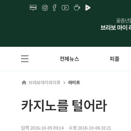
전체뉴스
피플
브라보마이라이프
라이프
카지노를 털어라
입력 2016-10-05 09:14
수정 2016-10-06 10:21