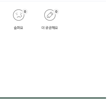
0
0
슬퍼요
더 궁금해요