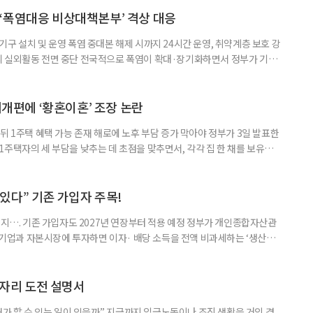
‘폭염대응 비상대책본부’ 격상 대응
구 설치 및 운영 폭염 중대본 해제 시까지 24시간 운영, 취약계층 보호 강
리 실외활동 전면 중단 전국적으로 폭염이 확대·장기화하면서 정부가 기존
’로 격상했다. 7일 보건복지부에 따르면 정은경 장관 주재로 폭염 대응
본부를 구성·운영하기로 했다. 이번 조치는 지난 2일 폭염 중앙재난안전대
령된 이후에도 폭염이 전국적으로 확대되고 장기화한 데 따른 것이다. 기존에
제개편에 ‘황혼이혼’ 조장 논란
뒤 1주택 혜택 가능 존재 해로에 노후 부담 증가 막아야 정부가 3일 발표한
주택자의 세 부담을 낮추는 데 초점을 맞추면서, 각각 집 한 채를 보유한
것보다 이혼이 경제적으로 유리해질 수 있다는 분석이 나온다. 종합부동산
1주택 공제와 세액공제 적용 여부는 부부를 하나의 세대로 묶어 판단한다. 부
 세대가 두 채를 가진 것으로 보지만, 실제 이혼해 주거와 생계를 분
수 있다” 기존 가입자 주목!
폐지…. 기존 가입자도 2027년 연장부터 적용 예정 정부가 개인종합자산관
내 기업과 자본시장에 투자하면 이자· 배당 소득을 전액 비과세하는 ‘생산적
소득 이하 청년에게는 납입액의 10%를 소득공제 해주는 방안도 추진한다. 다만
 주목해야 한다. 그동안 사용하지 않고 쌓아둔 ISA 납입한도가 사라질 수 있
개편안이 국회 통과 후 그대로 시행된다면 법 시행 전 본
일자리 도전 설명서
내가 할 수 있는 일이 있을까.” 지금까지 임금노동이나 조직 생활을 거의 경