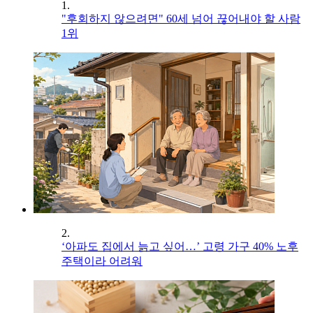
1.
"후회하지 않으려면" 60세 넘어 끊어내야 할 사람
1위
2.
‘아파도 집에서 늙고 싶어…’ 고령 가구 40% 노후
주택이라 어려워