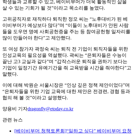
학생들과 교류할 수 있고, 베이비부머가 더욱 활동적인 삶을
살 수 있는 기회가 될 것”이라고 목소리를 높였다.
고위공직자로 재직하다 퇴직한 정모 씨는 “노후대비가 된 베
이비부머가 예상보다 많다”며 “이들이 노후대비가 안된 사람
들을 도우면 명예 사회공헌증을 주는 등 참여공헌형 일자리를
많이 만들어야 한다”고 제안했다.
또 여성 참가자 곽정숙 씨는 퇴직 전 기업이 퇴직자들을 위한
인성교육의 필요성을 역설했다. 곽씨는 “은퇴자들은 수능이
끝난 고3 교실과 같다”며 “갑작스러운 퇴직을 권하기 보다는
기업이 일정기간 유예기간을 줘 교육받을 시간을 줘야한다”고
말했다.
이에 대해 박원순 서울시장은 “인상 깊은 정책 제안이었다”며
“은퇴자들을 위한 기업 교육에 대한 제안은 전경련, 경협 등과
협의 해 볼 것”이라고 설명했다.
양용비 기자
dragonfly@etoday.co.kr
관련 뉴스
[베이비부머 청책토론회]“일하고 싶다” 베이비부머 요청