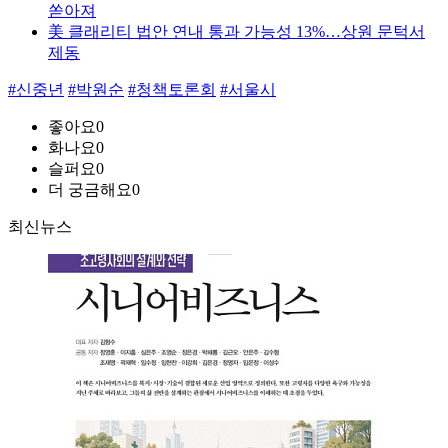
쏟아져
美 클래리티 법안 연내 통과 가능성 13%…상원 문턱서
제동
#신중년
#박원순
#청책토론회
#서울시
좋아요
0
화나요
0
슬퍼요
0
더 궁금해요
0
최신뉴스