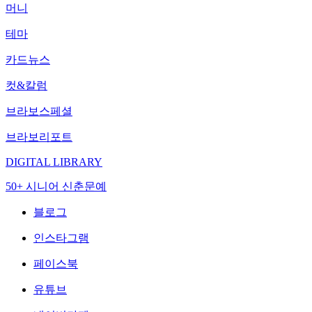
머니
테마
카드뉴스
컷&칼럼
브라보스페셜
브라보리포트
DIGITAL LIBRARY
50+ 시니어 신춘문예
블로그
인스타그램
페이스북
유튜브