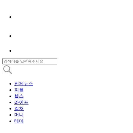
전체뉴스
피플
헬스
라이프
컬처
머니
테마