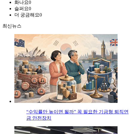
화나요
0
슬퍼요
0
더 궁금해요
0
최신뉴스
“수익률만 높이면 될까” 꼭 필요한 기금형 퇴직연
금 안전장치