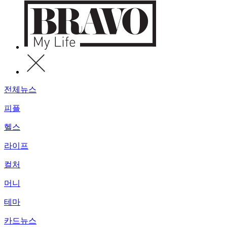
전체뉴스
피플
헬스
라이프
컬처
머니
테마
카드뉴스