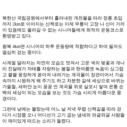
북한산 국립공원에서부터 흘러내린 개천물을 따라 정릉 초입
까지 2km로 이어지는 산책로는 이제 무릎이 고장 나 산이 가까
이 있음에도 올라갈 수 없는 시니어들에게 최적의 운동코스로
환영받고 있다.
왕복 4km면 시니어의 하루 운동량에 적합하다고 하여 필자도
열심히 걷는 중이다.
사계절 달라지는 자연의 모습도 멋져서 고운 색의 벚꽃과 개나
리 진달래가 자태를 자랑하는 봄철과 한여름엔 녹음이 싱그럽
고 콸콸 웅장하게 쏟아져 내려가는 계곡물이 장관이어서 가슴
속까지 시원하게 해 주기도 하고 차분한 갈색 세상으로 바뀌는
가을철, 새하얀 눈이 꽁꽁 언 계곡물 위로 살포시 쌓여 온통 순
백의 세상이 되는 모습을 보는 것도 가슴 시리게 아름다운 풍
경이다.
그런데 낮에는 몰랐는데 어느 날 저녁 무렵 산책길을 따라 걷
다가 시장쯤 오니 어디선가 고기 굽는 냄새와 와글와글 사람들
이 재미있게 떠드는 소리가 들렸다.