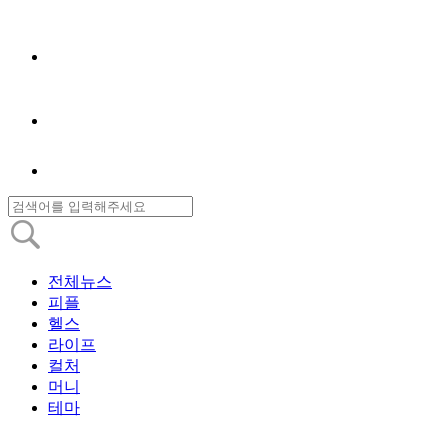
전체뉴스
피플
헬스
라이프
컬처
머니
테마