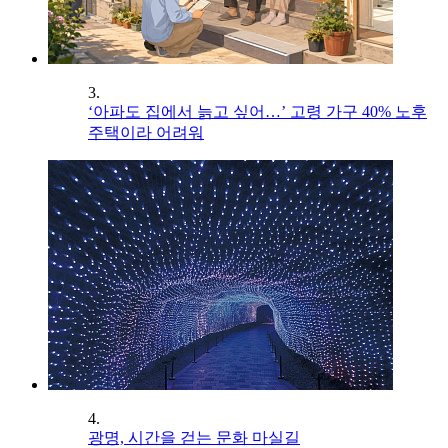
3.
‘아파도 집에서 늙고 싶어…’ 고령 가구 40% 노후
주택이라 어려워
4.
광명, 시간을 걷는 문화 마실길