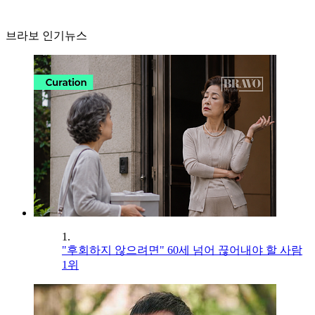
브라보 인기뉴스
1.
"후회하지 않으려면" 60세 넘어 끊어내야 할 사람
1위