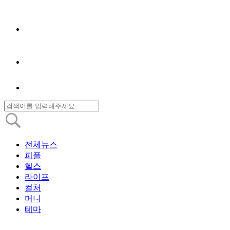
전체뉴스
피플
헬스
라이프
컬처
머니
테마