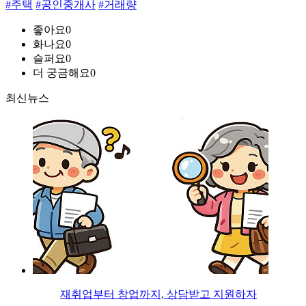
#주택
#공인중개사
#거래량
좋아요
0
화나요
0
슬퍼요
0
더 궁금해요
0
최신뉴스
재취업부터 창업까지, 상담받고 지원하자