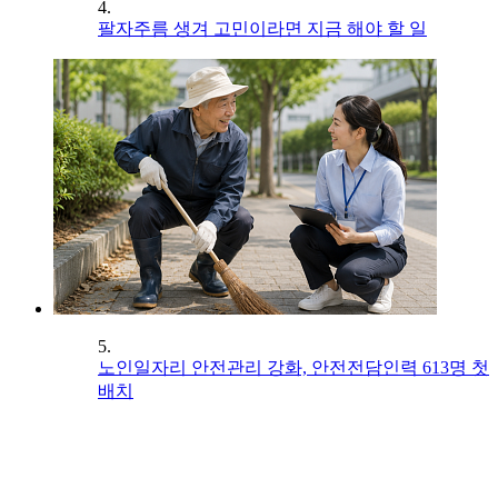
4.
팔자주름 생겨 고민이라면 지금 해야 할 일
5.
노인일자리 안전관리 강화, 안전전담인력 613명 첫
배치