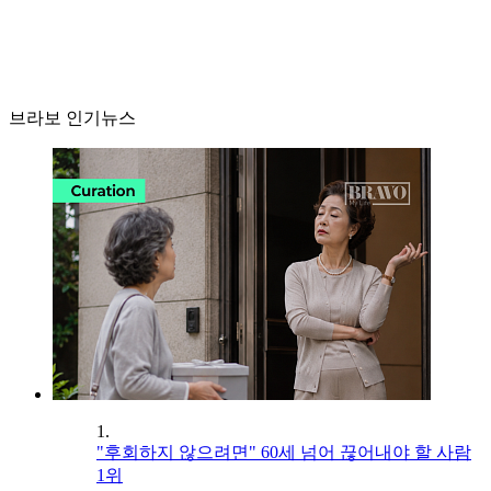
브라보 인기뉴스
1.
"후회하지 않으려면" 60세 넘어 끊어내야 할 사람
1위