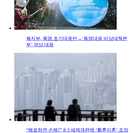
복지부, 폭염 초기대응반→‘폭염대응 비상대책본
부’ 격상 대응
“해로하면 손해?” 8·3 세제개편에 ‘황혼이혼’ 조장