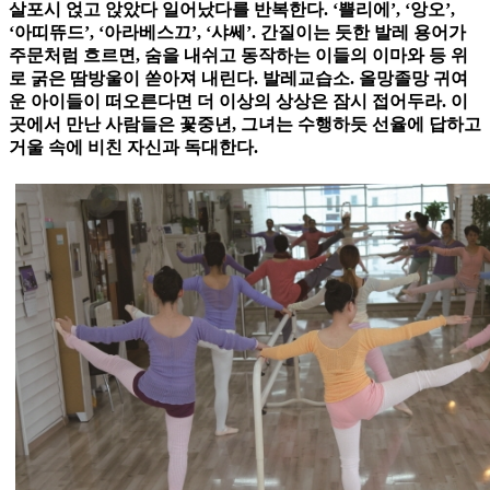
살포시 얹고 앉았다 일어났다를 반복한다. ‘쁠리에’, ‘앙오’,
‘아띠뜌드’, ‘아라베스끄’, ‘샤쎄’. 간질이는 듯한 발레 용어가
주문처럼 흐르면, 숨을 내쉬고 동작하는 이들의 이마와 등 위
로 굵은 땀방울이 쏟아져 내린다. 발레교습소. 올망졸망 귀여
운 아이들이 떠오른다면 더 이상의 상상은 잠시 접어두라. 이
곳에서 만난 사람들은 꽃중년, 그녀는 수행하듯 선율에 답하고
거울 속에 비친 자신과 독대한다.