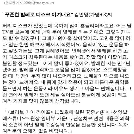
(권지현 기자 9090ji@etoday.co.kr)
“꾸준한 발레로 디스크 이겨내요”
김인영(가명·63)씨
허리 디스크가 있었는데 목까지 많이 흔들리더라고요. 어느 날
TV를 보는데 90세 남자 분이 발레를 하는 거예요. 그렇다면 나
도 할 수 있겠구나. 그때가 쉰아홉 살이었어요. 고민을 많이 하
다 일단 한번 해보자 해서 시작했어요. 음악이 있는 운동을 하
고 싶었거든요. 그게 발레였어요. 인터넷에서 발레를 하면 초
기 디스크가 치유된다는 내용을 봤어요. 정말 많이 아팠어요.
불안할 정도였는데 이제 많이 좋아졌어요. 발레한 지는 만 4년
됐어요. 발레를 시작하고 도움을 많이 받았어요. 스트레칭을
할 때 속 땀이 무지 많이 나오더라고요. 노폐물이 땀으로 나오
는 것이 느껴져요. 내 몸에 맞게 적응이 되고 아름다운 음악을
들으면서 하는 운동이라 여유도 생기고 마음도 편해집니다. 그
런 면에서 발레가 오랜 세월 살아오신 분들에게 공감이 되고
여러 가지로 맞지 않을까 생각합니다.
「<브라보 마이 라이프> 11월호에 실린 꽃중년@ <나선영발
레스튜디오> 원장 인터뷰 가운데, 관절치료 관련 내용은 의학
적 소견이 아닌 발레 수강생의 반응을 인용한 것입니다. 독자
여러분의 오해가 없길 바랍니다.」