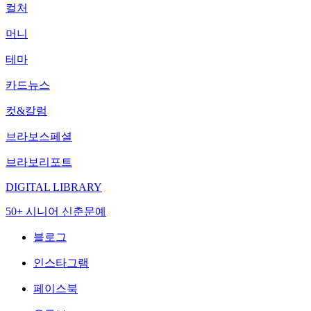
컬처
머니
테마
카드뉴스
컷&칼럼
브라보스페셜
브라보리포트
DIGITAL LIBRARY
50+ 시니어 신춘문예
블로그
인스타그램
페이스북