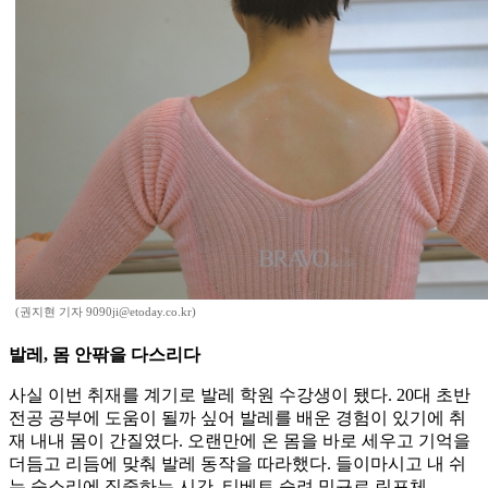
(권지현 기자 9090ji@etoday.co.kr)
발레, 몸 안팎을 다스리다
사실 이번 취재를 계기로 발레 학원 수강생이 됐다. 20대 초반
전공 공부에 도움이 될까 싶어 발레를 배운 경험이 있기에 취
재 내내 몸이 간질였다. 오랜만에 온 몸을 바로 세우고 기억을
더듬고 리듬에 맞춰 발레 동작을 따라했다. 들이마시고 내 쉬
는 숨소리에 집중하는 시간. 티베트 승려 밍규르 린포체