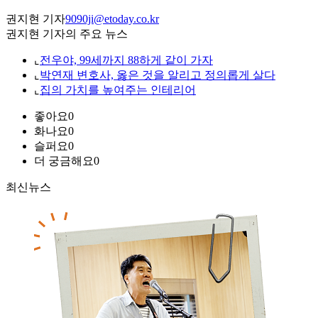
권지현 기자
9090ji@etoday.co.kr
권지현 기자의 주요 뉴스
⌞
전우야, 99세까지 88하게 같이 가자
⌞
박연재 변호사, 옳은 것을 알리고 정의롭게 살다
⌞
집의 가치를 높여주는 인테리어
좋아요
0
화나요
0
슬퍼요
0
더 궁금해요
0
최신뉴스