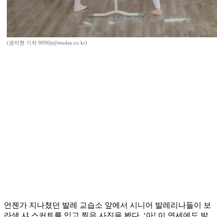
(권지현 기자 9090ji@etoday.co.kr)
언젠가 지나쳤던 발레 교습소 앞에서 시니어 발레리나들이 보
라색 샤 스커트를 입고 찍은 사진을 봤다. ‘아! 이 연세에도 발