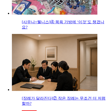
[사우나+웰니스]④ 목욕 가방에 ‘이것’도 챙겼나
요?
[장례가 달라진다]② 작은 장례는 무조건 더 저렴
할까?