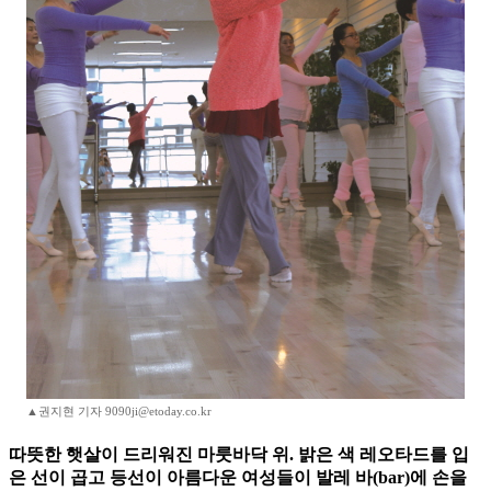
▲권지현 기자 9090ji@etoday.co.kr
따뜻한 햇살이 드리워진 마룻바닥 위. 밝은 색 레오타드를 입
은 선이 곱고 등선이 아름다운 여성들이 발레 바(bar)에 손을