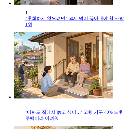
1.
"후회하지 않으려면" 60세 넘어 끊어내야 할 사람
1위
2.
‘아파도 집에서 늙고 싶어…’ 고령 가구 40% 노후
주택이라 어려워