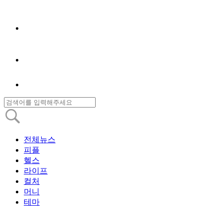
전체뉴스
피플
헬스
라이프
컬처
머니
테마