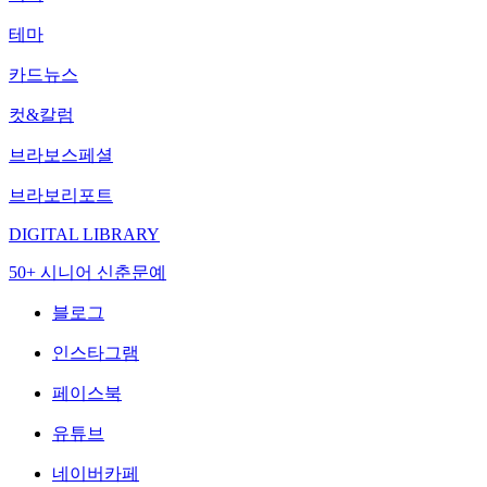
테마
카드뉴스
컷&칼럼
브라보스페셜
브라보리포트
DIGITAL LIBRARY
50+ 시니어 신춘문예
블로그
인스타그램
페이스북
유튜브
네이버카페