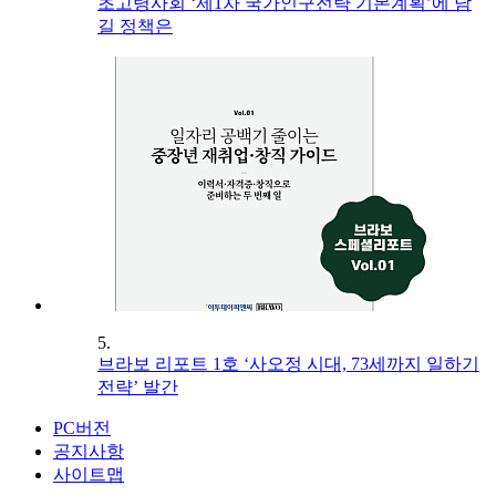
초고령사회 ‘제1차 국가인구전략 기본계획’에 담
길 정책은
5.
브라보 리포트 1호 ‘사오정 시대, 73세까지 일하기
전략’ 발간
PC버전
공지사항
사이트맵