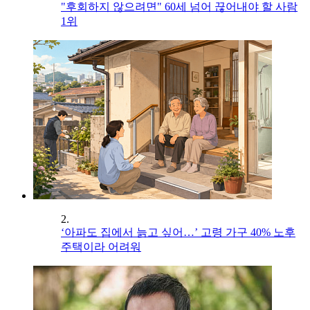
"후회하지 않으려면" 60세 넘어 끊어내야 할 사람
1위
2.
‘아파도 집에서 늙고 싶어…’ 고령 가구 40% 노후
주택이라 어려워