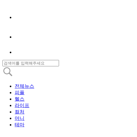
전체뉴스
피플
헬스
라이프
컬처
머니
테마