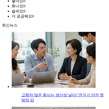
좋아요
0
화나요
0
슬퍼요
0
더 궁금해요
0
최신뉴스
고령자 많은 회사는 생산성 낮다? 연구가 던진 뜻
밖의 답