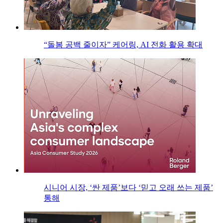
“돌봄 공백 줄이자” 케어링, AI 전화 활용 확대
시니어 시장, ‘싼 제품’보다 ‘믿고 오래 쓰는 제품’
통해