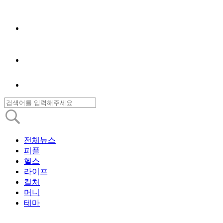
전체뉴스
피플
헬스
라이프
컬처
머니
테마