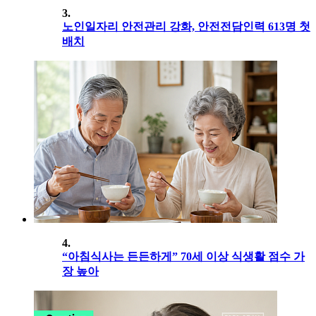
3.
노인일자리 안전관리 강화, 안전전담인력 613명 첫
배치
4.
“아침식사는 든든하게” 70세 이상 식생활 점수 가
장 높아