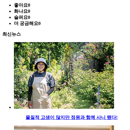
좋아요
0
화나요
0
슬퍼요
0
더 궁금해요
0
최신뉴스
물질적 고생이 많지만 정원과 함께 사니 됐다!