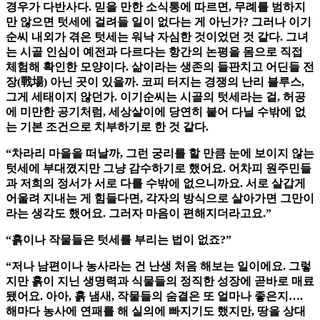
경우가 다반사다. 믿을 만한 소식통에 따르면, 무례를 범하지
만 않으면 텃세에 걸려들 일이 없다는 게 아닌가? 그러나 이기
순씨 내외가 겪은 텃세는 워낙 자심한 것이었던 것 같다. 그녀
는 시골 인심이 예전과 다르다는 항간의 논평을 몸으로 직접
체험해 확인한 모양이다. 삶이라는 생존의 들판치고 어딘들 전
장(戰場) 아닌 곳이 있을까. 코피 터지는 경쟁의 난리 블루스,
그게 세태이지 않던가. 이기순씨는 시골의 텃세라는 걸, 허공
에 미만한 공기처럼, 세상살이에 당연히 붙어 다닐 수밖에 없
는 기본 조건으로 치부하기로 한 것 같다.
“차라리 마을을 떠날까, 그런 궁리를 할 만큼 눈에 보이지 않는
텃세에 부대꼈지만 그냥 감수하기로 했어요. 어차피 원주민들
과 저희의 정서가 서로 다를 수밖에 없으니까요. 서로 살갑게
어울려 지내는 게 힘들다면, 각자의 방식으로 살아가면 그만이
라는 생각도 했어요. 그러자 마음이 편해지더라고요.”
“흙이나 작물들은 텃세를 부리는 법이 없죠?”
“저나 남편이나 농사라는 건 난생 처음 해보는 일이에요. 그렇
지만 흙이 지닌 생명력과 식물들의 정직한 성장에 곧바로 매료
됐어요. 아아, 흙 냄새, 작물들의 숨결은 또 얼마나 좋은지….
해마다 농사에 연패를 해 실의에 빠지기도 했지만, 땅을 상대