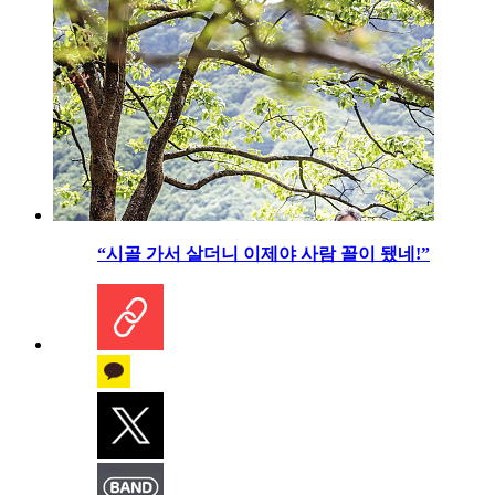
“시골 가서 살더니 이제야 사람 꼴이 됐네!”