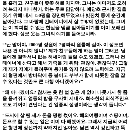
을 흘리고, 친구들이 쯧쯧 혀를 차지만, 그녀는 이마저도 오히
려 복되지 아니한가, 하는 투로 담담하다. 애당초 근사한 집을
짓기 위해 대지 150평을 장만해두었으나 빚잔치 통에 순간에
날아갔다. 그 바람에 컨테이너에서 살 수밖에 없었는데, 그녀
는 이 회피할 수 없는 현실을 냉큼 받아들이기를 이미 오래전
에 했다. 싱긋 웃는 그녀의 얘기를 들어보시라.
“‘난 말이야, 2000평 정원에 7평짜리 원룸에 살아. 이 정도면
나쁜 건 아니지 않니?’ 제가 친구들에게 하는 말이 그래요. 남
들에겐 철딱서니 없는 허세처럼 들릴 수도 있겠죠. 그러나 컨
테이너에 산다고 해서 기죽을 게 뭐람. 괜찮아, 괜찮다구! 그렇
게 제가 저에게 들려주며 용기를 잃지 않으려 노력해요. 지금
의 형편에서 방바닥에 등 붙이고 부부가 함께 따뜻한 잠을 잘
수 있다는 것만도 큰 다행 아니겠어요?”
“왜 아니겠어요? 참새는 옷 한 벌 입은 게 없이 나뭇가지 한 줌
을 움켜쥐고 엄동의 밤을 무사히 지내죠. 최소한의 의식주만으
로도 기꺼이 견딘다는 건 일종의 절경이라는 생각이 듭니다.”
“도시에 살 땐 제가 돈을 펑펑 썼어요. 해외여행이며 쇼핑이며,
돈으로 할 수 있는 일은 이미 다 해봤어요. 그래서 지금의 어려
운 형편에 정신까지 약해지진 않아요. 남편 역시 강인하고 똑