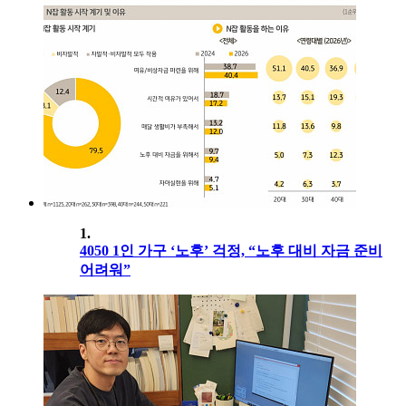
1.
4050 1인 가구 ‘노후’ 걱정, “노후 대비 자금 준비
어려워”