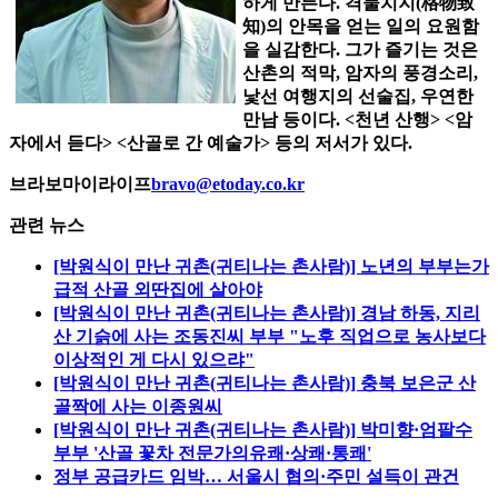
하게 만든다. 격물치지(格物致
知)의 안목을 얻는 일의 요원함
을 실감한다. 그가 즐기는 것은
산촌의 적막, 암자의 풍경소리,
낯선 여행지의 선술집, 우연한
만남 등이다. <천년 산행> <암
자에서 듣다> <산골로 간 예술가> 등의 저서가 있다.
브라보마이라이프
bravo@etoday.co.kr
관련 뉴스
[박원식이 만난 귀촌(귀티나는 촌사람)] 노년의 부부는가
급적 산골 외딴집에 살아야
[박원식이 만난 귀촌(귀티나는 촌사람)] 경남 하동, 지리
산 기슭에 사는 조동진씨 부부 "노후 직업으로 농사보다
이상적인 게 다시 있으랴"
[박원식이 만난 귀촌(귀티나는 촌사람)] 충북 보은군 산
골짝에 사는 이종원씨
[박원식이 만난 귀촌(귀티나는 촌사람)] 박미향·엄팔수
부부 '산골 꽃차 전문가의유쾌·상쾌·통쾌'
정부 공급카드 임박… 서울시 협의·주민 설득이 관건