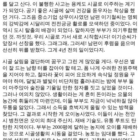
를 달고 산다. 이 불행한 사고는 용케도 시골로 이주하는 계기
가 되었다. 공기 좋은 시골에 살며 건강을 돋우자는 착상을 했
던 거다. 그즈음 중소기업 상무이사였던 남편 이기철씨는 명퇴
의 강박감에 시달리며 전전긍긍 활로를 모색하던 중이었다. 이
역시 도시 탈출의 배경이 되었다. 말하자면 부부가 의기투합했
던 것. 까짓것, 우리 시골로 가서 새로 시작합시다! 이기순씨가
앞장서 선창을 했다. 그래그래, 그러세! 남편이 후렴을 읊으며
선선히 뒤를 받쳤다. 그게 4년 전의 일이었다지.
시골 살림을 결단하며 꿈꾸고 그린 게 많았을 게다. 우선은 볕
이 잘 드는 남향 터를 잡아야 할 테고, 폼 나게 수려한 전원주택
을 지어야 하고, 철따라 꽃이 피어 요요하게 속삭일 정원을 꾸
며야 하며, 달빛과 별빛이 비단처럼 흘러내리는 밤에 부부 둘
이 마주앉아 술잔을 기울일 만한 정자를 짓고 싶었을 것이다.
그러나 여의치 않았다. 생활이라는 게 흔히 돈이라는 요물의
농간에 휘둘리게 마련인데, 이들 부부도 자금이 넉넉하질 않아
두통을 앓았다. 그래서 소득을 흐벅지게 올릴 수 있는 방책을
찾았다. 그 결과로 시작한 게 오이농사였다. 이들이 사는 천안
시 병천면은 오이의 최대 주산지. 재배 기술도, 유통 루트도 탄
탄한 지역이다. 부부는 2000평에 달하는 농지에 오이를 재배하
는 것으로 시골생활의 시동을 걸었다. 농토는 임대를 했다. 그