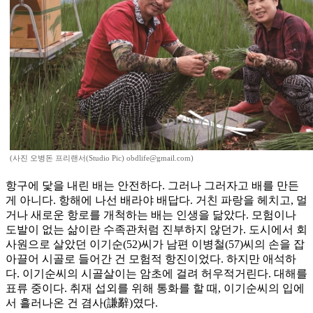
(사진 오병돈 프리랜서(Studio Pic) obdlife@gmail.com)
항구에 닻을 내린 배는 안전하다. 그러나 그러자고 배를 만든
게 아니다. 항해에 나선 배라야 배답다. 거친 파랑을 헤치고, 멀
거나 새로운 항로를 개척하는 배는 인생을 닮았다. 모험이나
도발이 없는 삶이란 수족관처럼 진부하지 않던가. 도시에서 회
사원으로 살았던 이기순(52)씨가 남편 이병철(57)씨의 손을 잡
아끌어 시골로 들어간 건 모험적 항진이었다. 하지만 애석하
다. 이기순씨의 시골살이는 암초에 걸려 허우적거린다. 대해를
표류 중이다. 취재 섭외를 위해 통화를 할 때, 이기순씨의 입에
서 흘러나온 건 겸사(謙辭)였다.