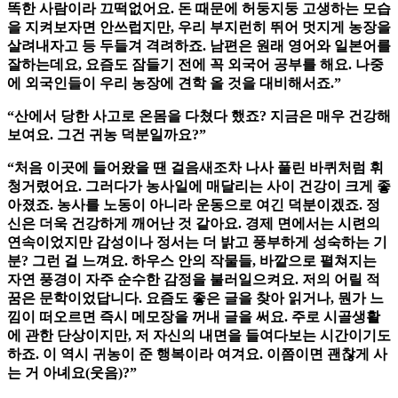
똑한 사람이라 끄떡없어요. 돈 때문에 허둥지둥 고생하는 모습
을 지켜보자면 안쓰럽지만, 우리 부지런히 뛰어 멋지게 농장을
살려내자고 등 두들겨 격려하죠. 남편은 원래 영어와 일본어를
잘하는데요, 요즘도 잠들기 전에 꼭 외국어 공부를 해요. 나중
에 외국인들이 우리 농장에 견학 올 것을 대비해서죠.”
“산에서 당한 사고로 온몸을 다쳤다 했죠? 지금은 매우 건강해
보여요. 그건 귀농 덕분일까요?”
“처음 이곳에 들어왔을 땐 걸음새조차 나사 풀린 바퀴처럼 휘
청거렸어요. 그러다가 농사일에 매달리는 사이 건강이 크게 좋
아졌죠. 농사를 노동이 아니라 운동으로 여긴 덕분이겠죠. 정
신은 더욱 건강하게 깨어난 것 같아요. 경제 면에서는 시련의
연속이었지만 감성이나 정서는 더 밝고 풍부하게 성숙하는 기
분? 그런 걸 느껴요. 하우스 안의 작물들, 바깥으로 펼쳐지는
자연 풍경이 자주 순수한 감정을 불러일으켜요. 저의 어릴 적
꿈은 문학이었답니다. 요즘도 좋은 글을 찾아 읽거나, 뭔가 느
낌이 떠오르면 즉시 메모장을 꺼내 글을 써요. 주로 시골생활
에 관한 단상이지만, 저 자신의 내면을 들여다보는 시간이기도
하죠. 이 역시 귀농이 준 행복이라 여겨요. 이쯤이면 괜찮게 사
는 거 아녜요(웃음)?”