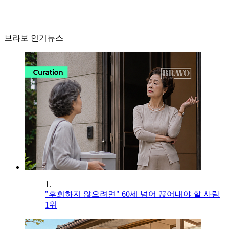
브라보 인기뉴스
1.
"후회하지 않으려면" 60세 넘어 끊어내야 할 사람
1위