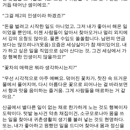
거듭 태어난 셈이에요.”
“그걸 제2의 인생이라 하겠죠?”
“돈을 벌려고 시작한 일도 아니었고, 그저 내가 좋아서 해온 일
이었을 뿐인데, 이젠 사람들이 알아서 찾아오거나 멀리 외지에
서 강의 요청도 많아요. 물론 수입도 쏠쏠합니다. 남편의 연금
보다는 많으려나?(웃음) 요즘은 세상살이가 참 재미있어요. 내
가 하고 싶은 일을 직업으로 삼아 산다는 것, 그건 세상에서 가
장 행복한 인생이지 않을까요?”
“꽃차의 매력은 뭐라 생각하시는지?”
“우선 시각적으로 아주 예뻐요. 덖어진 꽃차가, 찻잔 속 뜨거운
물에서 풀어지며, 다시 아름다운 꽃으로 피어나는 걸 바라보면
서 향과 맛을 음미하는 즐거움. 그게 사람들을 매료하는 거 같
아요.”
산골에서 별다른 일이 없는 채로 한가하게 노는 것도 행복이자
도락이다. 텃밭 농사건 약초 채집이건, 소규모로나마 몸을 쓰
는 일을 찾아내 귀촌생활의 생기를 불러 넣는 것도 현명하다.
또는, 내가 좋아하고 원했던 일을 드디어 찾아내 몸과 정신을