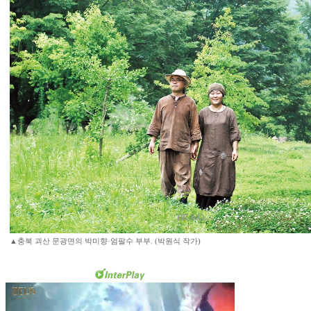
▲충북 괴산 문광면의 박미향·엄팔수 부부. (박원식 작가)