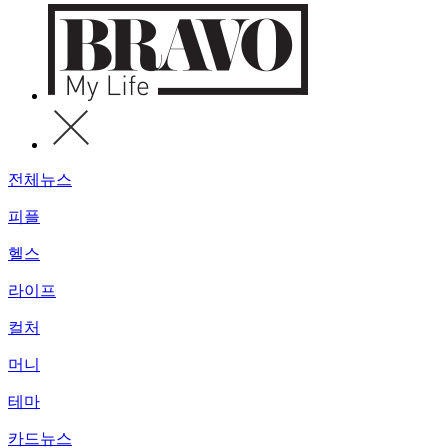
전체뉴스
피플
헬스
라이프
컬처
머니
테마
카드뉴스