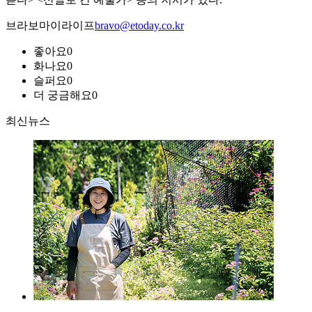
브라보마이라이프
bravo@etoday.co.kr
좋아요
0
화나요
0
슬퍼요
0
더 궁금해요
0
최신뉴스