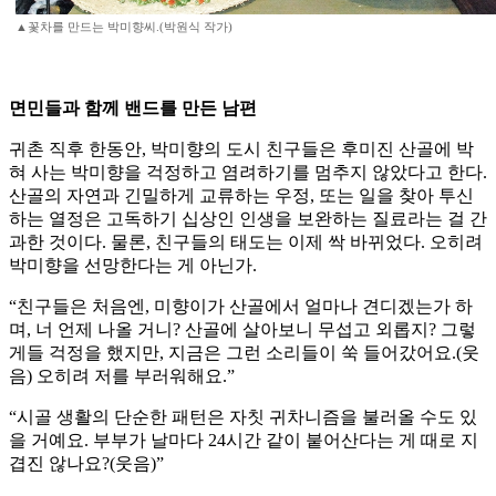
▲꽃차를 만드는 박미향씨.(박원식 작가)
면민들과 함께 밴드를 만든 남편
귀촌 직후 한동안, 박미향의 도시 친구들은 후미진 산골에 박
혀 사는 박미향을 걱정하고 염려하기를 멈추지 않았다고 한다.
산골의 자연과 긴밀하게 교류하는 우정, 또는 일을 찾아 투신
하는 열정은 고독하기 십상인 인생을 보완하는 질료라는 걸 간
과한 것이다. 물론, 친구들의 태도는 이제 싹 바뀌었다. 오히려
박미향을 선망한다는 게 아닌가.
“친구들은 처음엔, 미향이가 산골에서 얼마나 견디겠는가 하
며, 너 언제 나올 거니? 산골에 살아보니 무섭고 외롭지? 그렇
게들 걱정을 했지만, 지금은 그런 소리들이 쑥 들어갔어요.(웃
음) 오히려 저를 부러워해요.”
“시골 생활의 단순한 패턴은 자칫 귀차니즘을 불러올 수도 있
을 거예요. 부부가 날마다 24시간 같이 붙어산다는 게 때로 지
겹진 않나요?(웃음)”