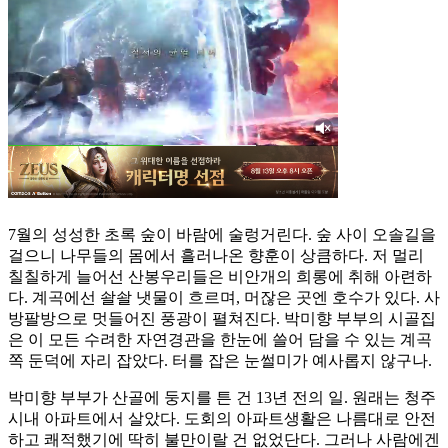
7월의 성성한 초록 숲이 바람에 술렁거린다. 숲 사이 오솔길을
걸으니 나무들의 몸에서 흘러나온 향훈이 상큼하다. 저 멀리
칠칠하게 늘어선 산봉우리들은 비안개의 희롱에 취해 아련하
다. 계곡에선 솰솰 냇물이 흐르며, 머잖은 곳엔 호수가 있다. 사
방팔방으로 멋들어진 풍광이 펼쳐진다. 박미향 부부의 시골집
은 이 모든 수려한 자연경관을 한눈에 쓸어 담을 수 있는 계곡
쪽 둔덕에 자리 잡았다. 터를 잡은 눈썰미가 예사롭지 않구나.
박미향 부부가 산골에 둥지를 튼 건 13년 전의 일. 원래는 청주
시내 아파트에서 살았다. 도회의 아파트생활은 나름대로 안전
하고 쾌적했기에 딱히 불만이랄 건 없었단다. 그러나 사람에겐