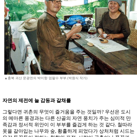
▲충북 괴산 문광면의 박미향·엄팔수 부부.(박원식 작가)
자연의 제전에 늘 감동과 갈채를
그렇다면 귀촌의 무엇이 즐거움을 주는 것일까? 우선은 도시
의 메마른 풍경과는 다른 산골의 자연 풍치가 주는 심미적 만
족감과 정서적 위안이 이 부부를 즐겁게 하는 것 같다. 철따라
옷을 갈아입는 나무와 숲, 황홀하게 피었다가 상처처럼 시드는