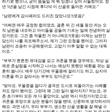
하기로 했으나, 굳이 뜸들일 게 뭐 있겠나 싶어 서둘렀어요. 정
년 5년을 남긴 시점에 후다닥 이 산골로 들어온 거예요.”
“남편에게 감사패라도 드리진 않았나요?(웃음)”
“어쩌면 매우 공정한 합의였죠. 결혼 뒤 긴 세월 동안 저는 오
직 남편을 내조하고 아이들을 공들여 기르는 일에 전념하며 살
았거든요. 그건 좀 억울한 거 아니에요?(웃음) 이제는 남편인
당신이 나를 외조해주소서, 제가 그런 요청을 했어요. 그러자
남편이 조용히 수긍해줬어요. 고맙기 이루 말할 수 없는 대목
이죠.”
“부부가 튼튼한 유대감을 갖고 귀촌을 했을 경우에도, 막상 실
제로 촌살림을 시작하고 나서는 예상치 못했던 애환을 겪는 걸
흔히 봅니다. 매우 단기간에 우울증에 걸리기도 하고, 심지어
이혼을 하고 갈라서는 부부도 있더군요.”
“맞아요. 우울증을 앓다가 결국은 도시로 되돌아가는 사례를
저도 많이 봤어요. 그런데 왜 그런 일이 벌어지지? 저는요, 귀
촌 초기부터 모든 게 다 좋았어요. 남편 역시 마찬가지였고요.
귀촌을 로망으로 삼은 분들이 많을 텐데, 신중하게 생각하셔야
해요. 과연 내가, 우리 부부가, 생소한 산골 생활을 잘 해낼 수
있을지, 정서가 맞는지, 재미를 느낄 수 있을지, 그런 걸 우선적