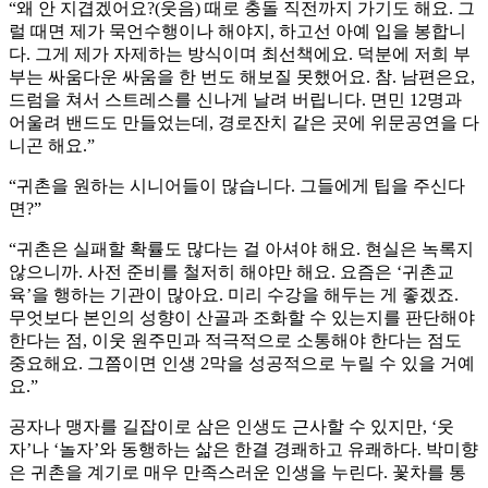
“왜 안 지겹겠어요?(웃음) 때로 충돌 직전까지 가기도 해요. 그
럴 때면 제가 묵언수행이나 해야지, 하고선 아예 입을 봉합니
다. 그게 제가 자제하는 방식이며 최선책에요. 덕분에 저희 부
부는 싸움다운 싸움을 한 번도 해보질 못했어요. 참. 남편은요,
드럼을 쳐서 스트레스를 신나게 날려 버립니다. 면민 12명과
어울려 밴드도 만들었는데, 경로잔치 같은 곳에 위문공연을 다
니곤 해요.”
“귀촌을 원하는 시니어들이 많습니다. 그들에게 팁을 주신다
면?”
“귀촌은 실패할 확률도 많다는 걸 아셔야 해요. 현실은 녹록지
않으니까. 사전 준비를 철저히 해야만 해요. 요즘은 ‘귀촌교
육’을 행하는 기관이 많아요. 미리 수강을 해두는 게 좋겠죠.
무엇보다 본인의 성향이 산골과 조화할 수 있는지를 판단해야
한다는 점, 이웃 원주민과 적극적으로 소통해야 한다는 점도
중요해요. 그쯤이면 인생 2막을 성공적으로 누릴 수 있을 거예
요.”
공자나 맹자를 길잡이로 삼은 인생도 근사할 수 있지만, ‘웃
자’나 ‘놀자’와 동행하는 삶은 한결 경쾌하고 유쾌하다. 박미향
은 귀촌을 계기로 매우 만족스러운 인생을 누린다. 꽃차를 통