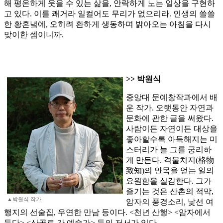
해 평온하게 웃을 수 있는 삶을, 안락하게 노는 일상을 구현하
고 있다. 이를 쾌거라 일컬어도 무리가 없으리라. 인생의 쓸쓸
한 황혼녘에, 오히려 환하게 생동하며 밝아오는 아침을 다시
맞이한 셈이니까.
>> 박원식
중앙대 문예창작과에서 배
운 작가. 오랫동안 자연과
문화에 관한 글을 써왔다.
사람이든 자연이든 대상을
좋아할수록 아득해지는 미
스터리가 늘 그를 궁리하
게 만든다. 격물치지(格物
致知)의 안목을 얻는 일의
요원함을 실감한다. 그가
즐기는 것은 산촌의 적막,
▲박원식 작가.
암자의 풍경소리, 낯선 여
행지의 선술집, 우연한 만남 등이다. <천년 산행> <암자에서
듣다> <산골로 간 예술가> 등의 저서가 있다.