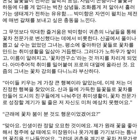
온갖 들꽃들이 전하는 철학의 표정, 사람이 곤충이나 풀꽃과
하등에 다를 게 없다는 벅찬 상념들, 조화롭게 저 알아서 흘러
가는 생태계가 전하는 유유함…. 박미향은 자연이 펼치는 제전
에 매번 갈채를 보내고 싶은 충동을 느낀다.
그 무엇보다 막대한 즐거움은 박미향이 귀촌의 나날들을 통해
꽃차 전문가로 변신했다는 데에서 비롯한다. 산골에서 풀이나
뽑고 살 수는 없었던 그녀는, 평소에 좋아하던 꽃들로 꽃차를
만드는 취미생활을 일삼아 거듭했다. 그러다가 노하우가 쌓이
고, 이름이 알려지고, ‘꽃차연구소’라는 것 까지를 차리게 되었
다. 아마추어적 취미를 밀어붙여 프로의 대열에 올라선 것. 요
즘의 그녀는 꽃차 강의를 다니느라 부산하다.
“아이들 키우는 게 가장 큰 행복이라 알았는데, 이제 저는 더
진정한 행복을 찾았어요. 산과 들에 가득한 들꽃들로 꽃차를
만들어 도시의 친구들에게 나눠주던 취미생활이, 꽃차 전문가
로 성장할 계기가 될 줄은 저 자신도 미처 예상치 못했어요.”
“근래에 꽃차 붐이 분 것도 행운이었겠어요?”
“맞아요. 인생이란 정말 오묘한 것이에요. 제가 원래 꽃을 좋아
해서 청주에 살 때에도 미장원이나 옷가게를 가기보다는 틈나
면 꽃집을 드나들었어요. 그런데 귀촌을 계기로 꽃차 전문가로