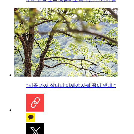
“시골 가서 살더니 이제야 사람 꼴이 됐네!”