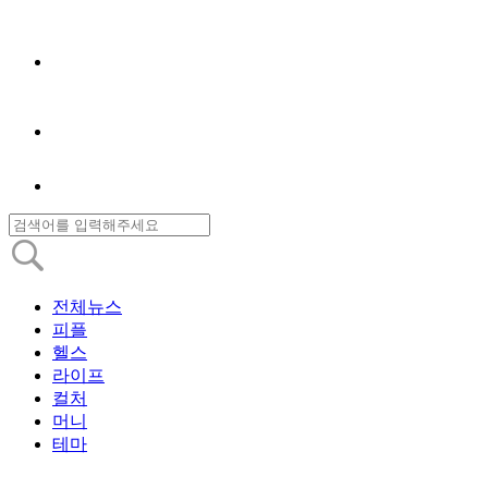
전체뉴스
피플
헬스
라이프
컬처
머니
테마