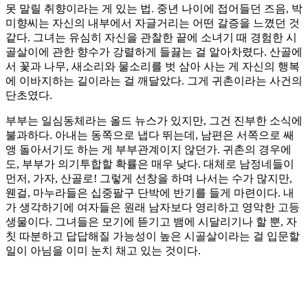
못 말릴 취향이라는 게 있는 법. 중년 나이에 접어들던 즈음, 박
미향씨는 자신의 내부에서 자글거리는 어떤 갈증을 느꼈던 것
같다. 그녀는 유심히 자신을 관찰한 끝에 소녀기 때 경험한 시
골살이에 관한 향수가 강렬하게 들끓는 걸 알아차렸다. 산골에
서 꽃과 나무, 새소리와 물소리를 벗 삼아 사는 게 자신의 행복
에 이바지하는 길이라는 걸 깨달았다. 그게 귀촌이라는 사건의
단초였다.
부부는 일심동체라는 올드 뉴스가 있지만, 그건 진부한 소식에
불과하다. 아내는 동쪽으로 냅다 뛰는데, 남편은 서쪽으로 쌔
앵 돌아서기도 하는 게 부부관계이지 않던가. 귀촌의 경우에
도, 부부가 의기투합할 확률은 매우 낮다. 대체로 남정네들이
먼저, 가자, 산골로! 그렇게 선창을 하며 나서는 수가 많지만,
웬걸, 마누라들은 십중팔구 단박에 반기를 들게 마련이다. 내
가 생각하기에 여자들은 원래 남자보다 영리하고 영악한 고등
생물이다. 그녀들은 모기에 뜯기고 뱀에 시달리기나 할 뿐, 자
칫 따분하고 답답해질 가능성이 높은 시골살이라는 걸 입문할
일이 아님을 이미 눈치 채고 있는 것이다.