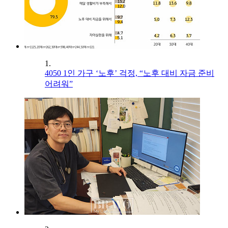
1.
4050 1인 가구 ‘노후’ 걱정, “노후 대비 자금 준비
어려워”