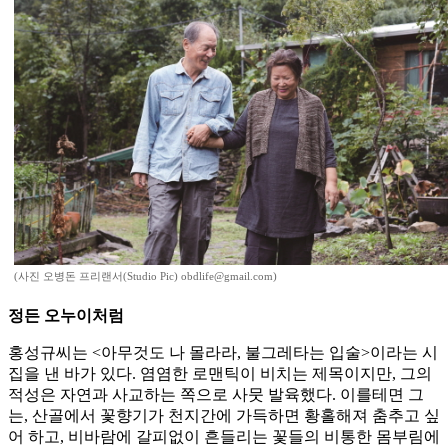
(사진 오병돈 프리랜서(Studio Pic) obdlife@gmail.com)
정든 오누이처럼
홍성규씨는 <아무것도 나 몰라라, 불그레타는 입술>이라는 시
집을 낸 바가 있다. 염염한 로맨틱이 비치는 제목이지만, 그의
적성은 자연과 사교하는 쪽으로 사뭇 발육했다. 이를테면 그
는, 산골에서 꽃향기가 천지간에 가득하면 황홀해져 춤추고 싶
어 하고, 비바람에 갈피없이 흔들리는 꽃들의 비통한 몸부림에