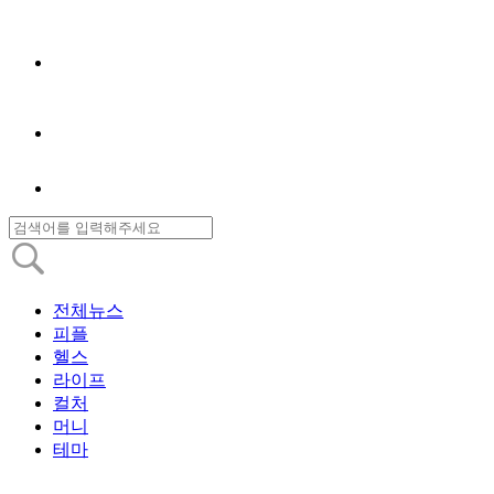
전체뉴스
피플
헬스
라이프
컬처
머니
테마