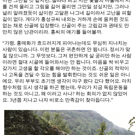
이면 그만일 것 같지만, 철따라 피고 지는 꽃들의 마술에서 시
를 건져 올리고 그림을 길어 올리면 그만일 성싶지만, 그러나
널리 알려졌듯이 삶이란 고달픈 나그네 길이라서 고난을 피할
길이 없다. 게다가 홍성규씨 내외는 거하게 손에 움켜쥔 것도
없는 채로 산골에 입장했다. 산골이 주는 고립감과 권태도 만
만치 않은 난관이리라. 홍씨의 얘기를 들어볼까.
“가령, 홍매화가 흐드러지게 피어나는데도 무심히 지나치는
사람이 있습니다. 이런 분들은 귀촌하면 안 됩니다. 정서가 맞
질 않으니까. 그 무엇보다, 그저 편안하게 살 궁리만 하는 사람
이라면 절대 시골에 들어와서는 안 됩니다. 마음을 싹 비우고
갖가지 고생을 할 각오를 해야만 하는 것이죠. 산골의 적막이
나 고독을 견딜 수 있는 힘을 발휘한다는 것도 쉬운 일은 아니
에요. 우리 부부도 초기엔 생각이 마구 왔다 갔다 했어요. 마치
향수처럼 도시 생각을 하곤 했는데, 우리가 지금 독립운동을
하는 것도 아니고, 왜 이러고 사나? 하는 회의가 없지 않았어
요. 3년쯤 지나고 나자 비로소 만족감이 찾아듭디다.”