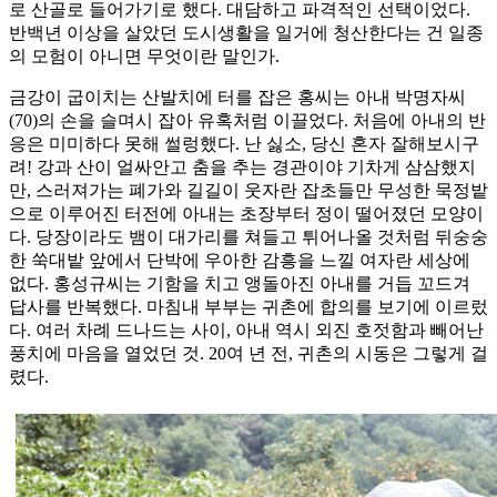
로 산골로 들어가기로 했다. 대담하고 파격적인 선택이었다.
반백년 이상을 살았던 도시생활을 일거에 청산한다는 건 일종
의 모험이 아니면 무엇이란 말인가.
금강이 굽이치는 산발치에 터를 잡은 홍씨는 아내 박명자씨
(70)의 손을 슬며시 잡아 유혹처럼 이끌었다. 처음에 아내의 반
응은 미미하다 못해 썰렁했다. 난 싫소, 당신 혼자 잘해보시구
려! 강과 산이 얼싸안고 춤을 추는 경관이야 기차게 삼삼했지
만, 스러져가는 폐가와 길길이 웃자란 잡초들만 무성한 묵정밭
으로 이루어진 터전에 아내는 초장부터 정이 떨어졌던 모양이
다. 당장이라도 뱀이 대가리를 쳐들고 튀어나올 것처럼 뒤숭숭
한 쑥대밭 앞에서 단박에 우아한 감흥을 느낄 여자란 세상에
없다. 홍성규씨는 기함을 치고 앵돌아진 아내를 거듭 꼬드겨
답사를 반복했다. 마침내 부부는 귀촌에 합의를 보기에 이르렀
다. 여러 차례 드나드는 사이, 아내 역시 외진 호젓함과 빼어난
풍치에 마음을 열었던 것. 20여 년 전, 귀촌의 시동은 그렇게 걸
렸다.