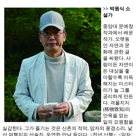
>> 박원식 소
설가
중앙대 문예창
작과에서 배운
작가. 오랫동
안 자연과 문
화에 관한 글
을 써왔다. 사
람이든 자연이
든 대상을 좋
아할수록 아득
해지는 미스터
리가 늘 그를
궁리하게 만든
다. 격물치지
(格物致知)의
안목을 얻는
일의 요원함을
실감한다. 그가 즐기는 것은 산촌의 적막, 암자의 풍경소리, 낯
선 여행지의 선술집, 우연한 만남 등이다. <천년 산행>, <암자