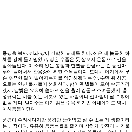
풍경을 볼까. 산과 강이 긴박한 교제를 한다. 산은 제 늠름한 하
체를 강에 들이밀었고, 강은 수줍은 듯 살포시 온몸으로 산을
받아들인다. 이 소리 없는 통정과 협연을 관람하는 건 능선마
루에 늘어서서 관음증에 취한 수목들이다. 도대체 여기에서 무
슨 후끈한 일이 벌어지는지를 염탐하겠다는 양, 수면 위 허공
으로는 연신 물새들이 선회한다. 밤이면 별들이 모여 수군거리
겠지. 달빛은 요요히 쏟아져 산을 흘러 강물로 스며들겠지. 홍
성규씨는 시를 짓는 버릇이 있는 사람이니 신바람이 날 수밖에
없을 게다. 알아주는 이가 많은 수묵 화가인 아내에게도 역시
이하동문이렷다.
풍경이 수려하다지만 풍경만 뜯어먹고 살 수 없는 게 생활이라
는 난적이다. 유유히 음풍농월을 즐기며 참하게 찻잔이나 기울