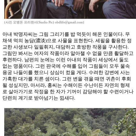
(사진 오병돈 프리랜서(Studio Pic) obdlife@gmail.com)
아내 박명자씨는 그림 그리기를 밥 먹듯이 해온 인물이다. 무
채색 먹의 농담(濃淡)으로 사물을 표현한다. 세필을 활용한 정
교한 사생보다 일필휘지, 대담하고 호방한 작풍을 구사한다.
그림만 봐서는 여자의 작품이라 알아챌 수 없을 만큼 활달하고
후련하다. 남편의 눈에는 이런 아내의 작품이 세상에서 둘도
없는 명품이다. 그런 판국에 수해를 입어 그림들이 모두 물속
용궁 나들이를 했으니 상심이 컸을 게다. 수려한 강변에 사는
가혹한 대가를 치른 셈이다. 그런 변을 겪을 때면 귀촌이 후회
될 성싶지만, 아서라, 홍씨는 수해이든 수난이든 자연의 형제
로 살아가기로 작정을 한 자가 기꺼이 감당해야 할 수련이거나
단련의 계기로 받아넘기는 낌새다.