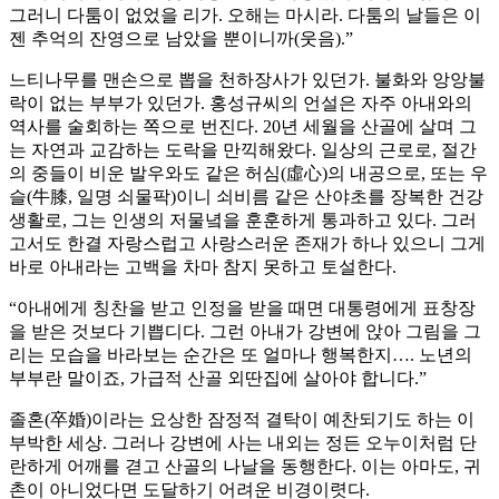
그러니 다툼이 없었을 리가. 오해는 마시라. 다툼의 날들은 이
젠 추억의 잔영으로 남았을 뿐이니까(웃음).”
느티나무를 맨손으로 뽑을 천하장사가 있던가. 불화와 앙앙불
락이 없는 부부가 있던가. 홍성규씨의 언설은 자주 아내와의
역사를 술회하는 쪽으로 번진다. 20년 세월을 산골에 살며 그
는 자연과 교감하는 도락을 만끽해왔다. 일상의 근로로, 절간
의 중들이 비운 발우와도 같은 허심(虛心)의 내공으로, 또는 우
슬(牛膝, 일명 쇠물팍)이니 쇠비름 같은 산야초를 장복한 건강
생활로, 그는 인생의 저물녘을 훈훈하게 통과하고 있다. 그러
고서도 한결 자랑스럽고 사랑스러운 존재가 하나 있으니 그게
바로 아내라는 고백을 차마 참지 못하고 토설한다.
“아내에게 칭찬을 받고 인정을 받을 때면 대통령에게 표창장
을 받은 것보다 기쁩디다. 그런 아내가 강변에 앉아 그림을 그
리는 모습을 바라보는 순간은 또 얼마나 행복한지…. 노년의
부부란 말이죠, 가급적 산골 외딴집에 살아야 합니다.”
졸혼(卒婚)이라는 요상한 잠정적 결탁이 예찬되기도 하는 이
부박한 세상. 그러나 강변에 사는 내외는 정든 오누이처럼 단
란하게 어깨를 겯고 산골의 나날을 동행한다. 이는 아마도, 귀
촌이 아니었다면 도달하기 어려운 비경이렷다.