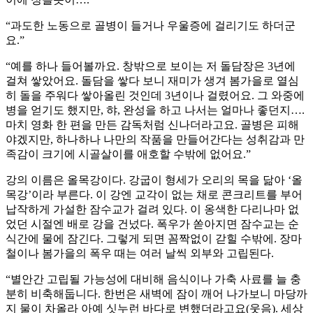
“과도한 노동으로 골병이 들거나 우울증에 걸리기도 하더군
요.”
“예를 하나 들어볼까요. 창밖으로 보이는 저 돌담장은 3년에
걸쳐 쌓았어요. 돌담을 쌓다 보니 재미가 생겨 봄가을로 열심
히 돌을 주워다 쌓아올린 것인데 3년이나 걸렸어요. 그 와중에
병을 얻기도 했지만, 햐, 완성을 하고 나서는 얼마나 좋던지….
마치 영화 한 편을 만든 감독처럼 신나더라고요. 골병은 피해
야겠지만, 하나하나 나만의 작품을 만들어간다는 성취감과 만
족감이 크기에 시골살이를 애호할 수밖에 없어요.”
강의 이름은 올목강이다. 강굽이 형세가 오리의 목을 닮아 ‘올
목강’이라 부른다. 이 강엔 교각이 없는 채로 콘크리트를 부어
납작하게 가설한 잠수교가 걸려 있다. 이 옹색한 다리나마 없
었던 시절엔 배로 강을 건넜다. 폭우가 쏟아지면 잠수교는 순
식간에 물에 잠긴다. 그렇게 되면 꼼짝없이 갇힐 수밖에. 장마
철이나 봄가을의 폭우 때는 여러 날씩 외부와 고립된다.
“별안간 고립될 가능성에 대비해 음식이나 가축 사료를 늘 충
분히 비축해둡니다. 한번은 새벽에 잠이 깨어 나가보니 마당까
지 물이 차올라 아예 싯누런 바다로 변했더라고요(웃음). 세상