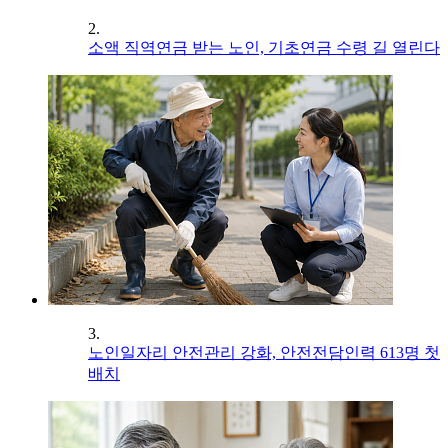
2.
소액 직역연금 받는 노인, 기초연금 수령 길 열린다
3.
노인일자리 안전관리 강화, 안전전담인력 613명 첫
배치