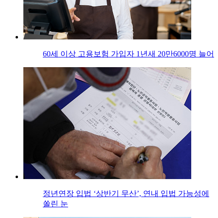
60세 이상 고용보험 가입자 1년새 20만6000명 늘어
정년연장 입법 ‘상반기 무산’, 연내 입법 가능성에
쏠린 눈