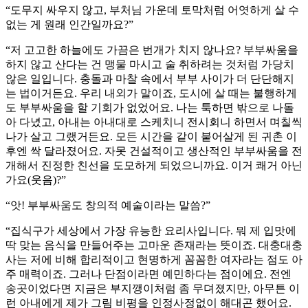
“도무지 싸우지 않고, 부처님 가운데 토막처럼 어엿하게 살 수
없는 게 원래 인간일까요?”
“저 고고한 하늘에도 가끔은 번개가 치지 않나요? 부부싸움을
하지 않고 산다는 건 맹물 마시고 술 취하려는 것처럼 가당치
않은 일입니다. 충돌과 마찰 속에서 부부 사이가 더 단단해지
는 법이거든요. 우리 내외가 말이죠, 도시에 살 때는 불행하게
도 부부싸움을 할 기회가 없었어요. 나는 툭하면 밖으로 나돌
아 다녔고, 아내는 아내대로 스케치니 전시회니 하면서 며칠씩
나가 살고 그랬거든요. 모든 시간을 같이 붙어살게 된 귀촌 이
후엔 싹 달라졌어요. 자못 건설적이고 생산적인 부부싸움을 전
개해서 진정한 친선을 도모하게 되었으니까요. 이거 쾌거 아닌
가요(웃음)?”
“앗! 부부싸움도 창의적 예술이라는 말씀?”
“집식구가 세상에서 가장 유능한 요리사입니다. 뭐 제 입맛에
딱 맞는 음식을 만들어주는 고마운 존재라는 뜻이죠. 대충대충
사는 저에 비해 합리적이고 현명하게 꼼꼼한 여자라는 점도 아
주 매력이죠. 그러나 단점이라면 예민하다는 점이에요. 전엔
송곳이었다면 지금은 부지깽이처럼 좀 무뎌졌지만, 아무튼 이
런 아내에게 제가 그림 비평을 인정사정없이 해대곤 했어요.