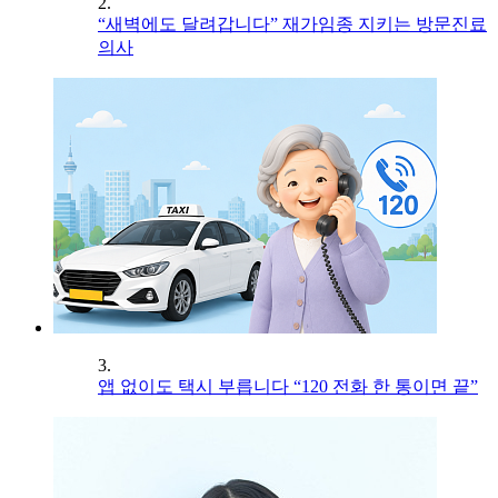
2.
“새벽에도 달려갑니다” 재가임종 지키는 방문진료
의사
3.
앱 없이도 택시 부릅니다 “120 전화 한 통이면 끝”