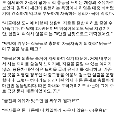
도 섬세하게 가슴이 닿아 시적 충동을 느끼는 개성의 소유자로
보인다. 일찍이 세간에 횡행하는 욕망이나 허영은 대충 놔버렸
기에 간소하게 먹고도 뿌듯하게 자족하는 생리가 몸에 익었다.
“시골에선 도시에 비할 때 생활비 지출을 절반 이하로 줄일 수
있습디다. 한 달에 150만원이면 뒤집어쓰고도 남을 지경이지
만, 형편이 여의치 않을 때는 70만원 남짓으로도 까딱없어요.”
“텃밭에 키우는 작물들로 충분히 자급자족이 되겠죠? 닭들은
마구 알을 낳을 테고.”
“불필요한 외출을 즐거이 자제하며 살기 때문에, 거처 내부에
서 사는 재미를 쏠쏠히 느끼기에, 지출을 줄일 수 있는 여지가
많죠. 승용차 대신 작은 트럭을 굴려 유지비를 절감하고, 가끔
먼 곳을 여행할 경우엔 대중교통을 이용해 검소한 살림을 운영
합니다. 그렇다 하더라도 인간이란 역시나 돈 문제로 충돌하게
마련인 동물입디다. 때론 아내와 토닥거리기도 하는데 그게 주
로 금전 문제 때문이었어요. 끙.”
“금전의 여유가 있으면 덜 싸우게 될까요?”
“부자들은 돈 때문에 더 치열하게 싸우지 않습디까(웃음)?”