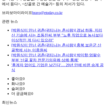
에서 듣다>, <산골로 간 예술가> 등의 저서가 있다.
브라보마이라이프
bravo@etoday.co.kr
관련 뉴스
[박원식이 만난 귀촌(귀티나는 촌사람)] 경남 하동, 지리
산 기슭에 사는 조동진씨 부부 "노후 직업으로 농사보다
이상적인 게 다시 있으랴"
[박원식이 만난 귀촌(귀티나는 촌사람)] 충북 보은군 산
골짝에 사는 이종원씨
[박원식이 만난 귀촌(귀티나는 촌사람)] 박미향·엄팔수
부부 '산골 꽃차 전문가의유쾌·상쾌·통쾌'
'후계자 없어도 기업은 남긴다'… 29년 만에 바뀐 승계 공
식
좋아요
0
화나요
0
슬퍼요
0
더 궁금해요
0
최신뉴스