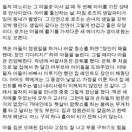
필자 며느리는 그 마을로 이사 갈 때 두 번째 아이를 가진 상태
로 만삭이었다. 아이를 출산하는 날, 마침 로즈의 생일파티가
있어 동네가 붐볐다. 그 인연으로 로즈는 손녀의 생일을 꼬박
꼬박 챙긴다. 생일이 같다는 인연이 그렇게 반갑고 좋은 모양
이다. 로즈는 마을에 활기를 가져다준 새 에너지가 경이로웠는
지도 모른다.
잭은 아들이 정원일을 하거나 바깥 청소를 하면 “장인이 해줄
텐데, 장인 기다리지?” 하며 아들을 놀린다. 그럴 때마다 아들
은 민망해한다. 작년에 바깥사돈은 은퇴를 했다. 은퇴 후 처음
으로 딸 집에서 한 달간 머무르며 아이들을 도와주었다. 이때
필자 아들이 바빠서 미루기만 했던 집 페인트도 장인이 해줬단
다. 아마도 잭에게는 그 풍경이 낯설고, 가정을 이룬 자녀 집 페
인트를 해주는 별난 내리사랑이 이해되지 않았던 것 같다. 그
래서 필자의 아들을 만나면 종종 그렇게 장난을 쳤다. 잭은 세
자매를 두었는데 모두가 교사다. 그런데 딸과 손자들의 방문은
거의 없었다. 70대인데도 햇살이 깜짝쇼를 하는 봄에는 무개차
를 타고 달리는 멋도 부린다. 집과 정원관리도 깔끔하고 완벽
하게 해낸다. 어느 구석 하나 홀아비 티가 전혀 나지 않는다.
아들 집은 오래된 집이라 고장도 잘 나고 부품 구하기도 힘들