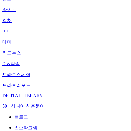
라이프
컬처
머니
테마
카드뉴스
컷&칼럼
브라보스페셜
브라보리포트
DIGITAL LIBRARY
50+ 시니어 신춘문예
블로그
인스타그램