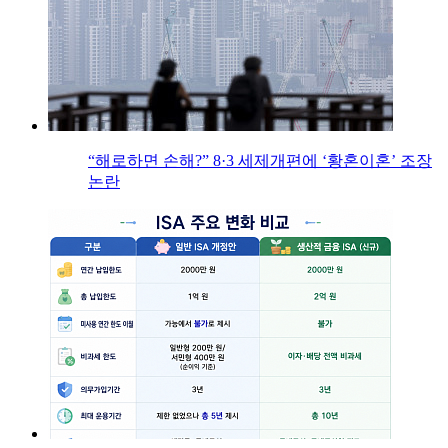
“해로하면 손해?” 8·3 세제개편에 ‘황혼이혼’ 조장
논란