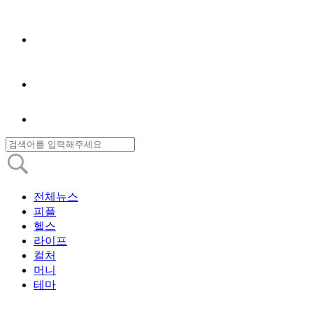
전체뉴스
피플
헬스
라이프
컬처
머니
테마