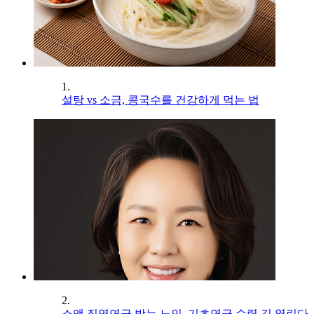
1.
설탕 vs 소금, 콩국수를 건강하게 먹는 법
2.
소액 직역연금 받는 노인, 기초연금 수령 길 열린다