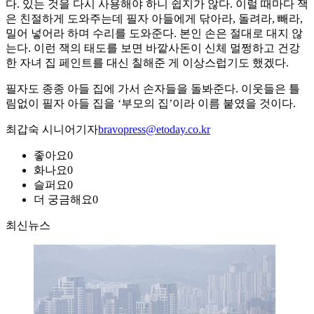
다. 있는 것을 다시 사용해야 하니 쉽지가 않다. 이럴 때마다 잭
은 친절하게 도와주는데 필자 아들에게 닦아라, 돌려라, 빼라,
밀어 넣어라 하며 수리를 도와준다. 본인 손은 절대로 대지 않
는다. 이런 잭의 태도를 보면 바깥사돈이 신체 멀쩡하고 건강
한 자녀 집 페인트를 대신 칠해준 게 이상스럽기도 했겠다.
필자도 종종 아들 집에 가서 손자들을 돌봐준다. 이웃들은 틀
림없이 필자 아들 집을 ‘부모의 집’이라 이름 붙였을 것이다.
최갑숙 시니어기자
bravopress@etoday.co.kr
좋아요
0
화나요
0
슬퍼요
0
더 궁금해요
0
최신뉴스