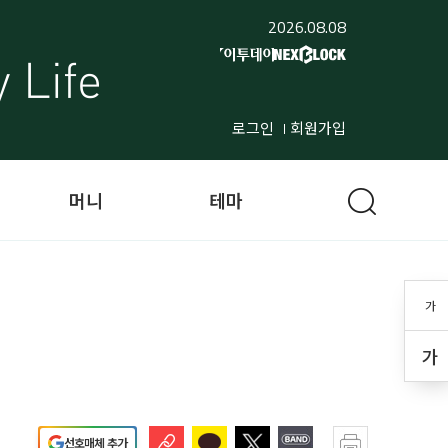
2026.08.08
로그인
회원가입
머니
테마
가
가
선호매체 추가