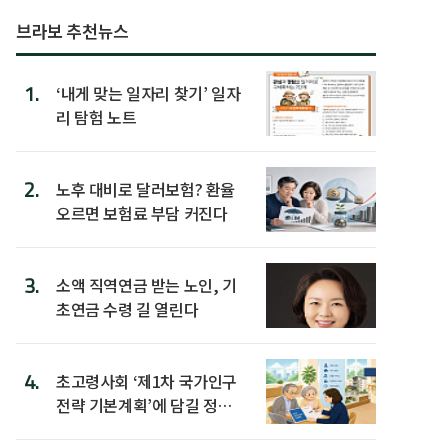
브라보 추천뉴스
1.
‘내게 맞는 일자리 찾기’ 일자
리 탐험 노트
2.
노후 대비로 달러보험? 환율
오르면 보험료 부담 커진다
3.
소액 직역연금 받는 노인, 기
초연금 수령 길 열린다
4.
초고령사회 ‘제1차 국가인구
전략 기본계획’에 담길 정책
은