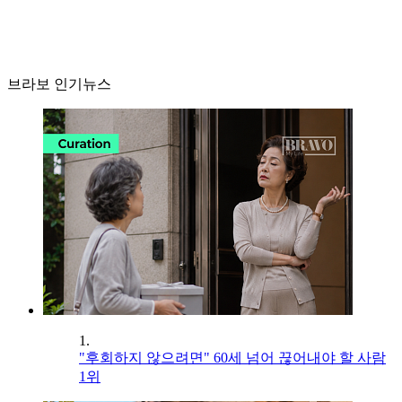
브라보 인기뉴스
1.
"후회하지 않으려면" 60세 넘어 끊어내야 할 사람
1위