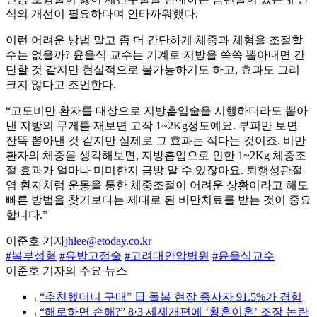
식의 개선이 필요하다며 안타까워했다.
이런 어려운 방법 말고 좀 더 간단하게 체중과 체형을 조절할
수는 없을까? 윤을식 교수는 기계로 지방을 쏙쏙 뽑아내면 간
단할 것 같지만 현실적으로 불가능하기도 하고, 효과도 그리
크지 않다고 조언한다.
“고도비만 환자를 대상으로 지방흡입술을 시행하더라도 뽑아
낸 지방의 무게를 재보면 고작 1~2Kg정도예요. 부피만 보면
잔뜩 뽑아낸 것 같지만 실제로 그 효과는 적다는 것이죠. 비만
환자의 체중을 생각해보면, 지방흡입으로 인한 1~2Kg 체중조
절 효과가 얼마나 미미한지 금방 알 수 있잖아요. 퇴행성관절
염 환자처럼 운동을 통한 체중조절이 어려운 상황이라고 해도
빠른 방법을 찾기보다는 제대로 된 비만치료를 받는 것이 중요
합니다.”
이준호 기자
jhlee@etoday.co.kr
#복부성형
#유방고정술
#고려대안암병원
#윤을식교수
이준호 기자의 주요 뉴스
⌞
“추천했더니 구매” 日 돌봄 현장 종사자 91.5%가 경험
⌞
“해로하면 손해?” 8·3 세제개편에 ‘황혼이혼’ 조장 논란