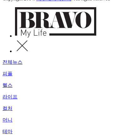
전체뉴스
피플
헬스
라이프
컬처
머니
테마