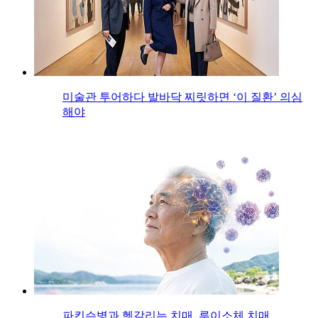
미술관 투어하다 발바닥 찌릿하면 ‘이 질환’ 의심
해야
파킨슨병과 헷갈리는 치매, 루이소체 치매