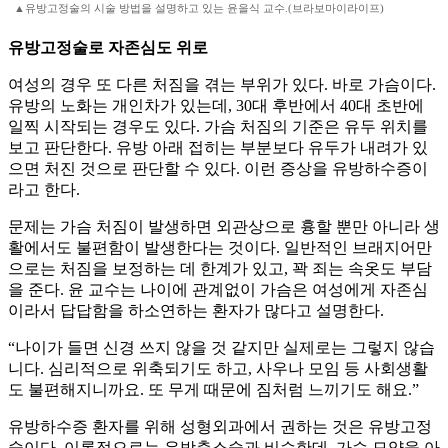
▲유방고정술의 시술 방법을 설명하고 있는 윤을식 교수.(브라보마이라이프)
유방고정술로 자존심도 위로
여성의 경우 또 다른 처짐을 겪는 부위가 있다. 바로 가슴이다.
유방의 노화는 개인차가 있는데, 30대 후반에서 40대 초반에
일찍 시작되는 경우도 있다. 가슴 처짐의 기준은 유두 위치를
보고 판단한다. 유방 아래 접히는 부분보다 유두가 내려가 있
으면 처진 것으로 판단할 수 있다. 이런 증상을 유방하수증이
라고 한다.
문제는 가슴 처짐이 발생하면 외관상으로 흉할 뿐만 아니라 생
활에서도 불편함이 발생한다는 것이다. 일반적인 브래지어만
으로는 처짐을 보정하는 데 한계가 있고, 꽉 죄는 속옷도 부담
을 준다. 윤 교수는 나이에 관계없이 가슴은 여성에게 자존심
이라서 답답함을 하소연하는 환자가 많다고 설명한다.
“나이가 들면 신경 쓰지 않을 것 같지만 실제로는 그렇지 않습
니다. 심리적으로 위축되기도 하고, 사우나 모임 등 사회생활
도 불편해지니까요. 또 무게 때문에 짐처럼 느끼기도 해요.”
유방하수증 환자를 위해 성형외과에서 권하는 것은 유방고정
술이다. 이론적으로는 유방축소술과 비슷한데, 가슴 모양을 아