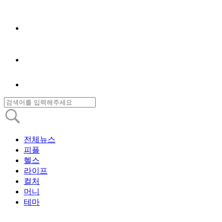
전체뉴스
피플
헬스
라이프
컬처
머니
테마