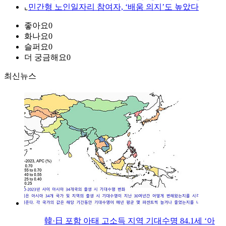
⌞
민간형 노인일자리 참여자, ‘배움 의지’도 높았다
좋아요
0
화나요
0
슬퍼요
0
더 궁금해요
0
최신뉴스
韓·日 포함 아태 고소득 지역 기대수명 84.1세 ‘아