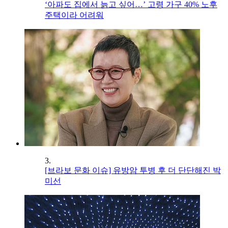
‘아파도 집에서 늙고 싶어…’ 고령 가구 40% 노후
주택이라 어려워
3.
[브라보 문화 이슈] 유방암 투병 후 더 단단해진 박
미선