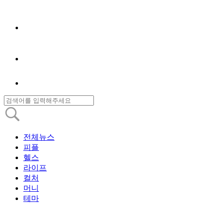
전체뉴스
피플
헬스
라이프
컬처
머니
테마