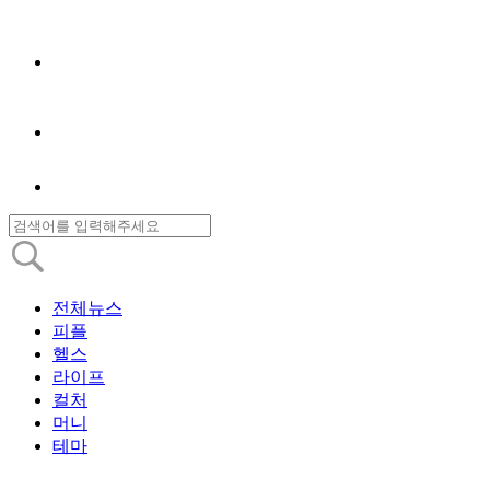
전체뉴스
피플
헬스
라이프
컬처
머니
테마