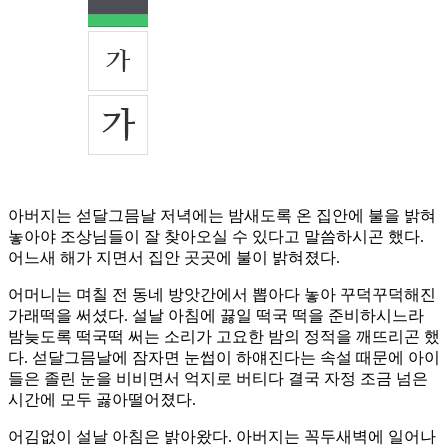
아버지는 섣달그믐날 저녁에는 밤새도록 온 집안에 불을 밝혀
놓아야 조상님들이 잘 찾아오실 수 있다고 말씀하시곤 했다.
어느새 해가 지면서 집안 곳곳에 불이 밝혀졌다.
어머니는 며칠 전 동네 방앗간에서 뽑아다 놓아 꾸덕꾸덕해진
가래떡을 써셨다. 설날 아침에 끓일 떡국 떡을 준비하시느라
밤늦도록 떡국떡 써는 소리가 고요한 밤의 정적을 깨뜨리곤 했
다. 섣달그믐날에 잠자면 눈썹이 하얘진다는 속설 때문에 아이
들은 졸린 눈을 비비면서 억지로 버티다 결국 자정 조금 넘은
시간에 모두 곯아떨어졌다.
어김없이 설날 아침은 밝아왔다. 아버지는 꼭두새벽에 일어나