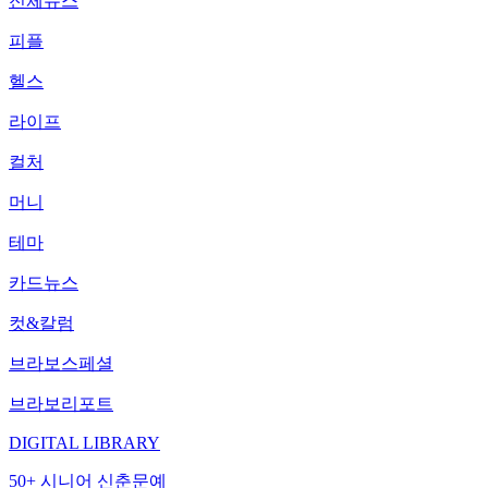
전체뉴스
피플
헬스
라이프
컬처
머니
테마
카드뉴스
컷&칼럼
브라보스페셜
브라보리포트
DIGITAL LIBRARY
50+ 시니어 신춘문예