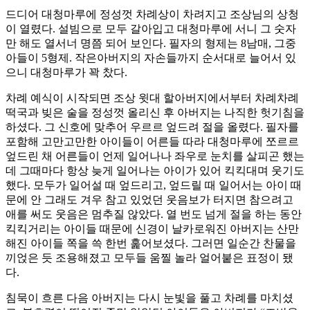
드디어 대청마루에 정성껏 차례상이 차려지고 조상님의 상청
이 열렸다. 설빔으로 모두 갈아입고 대청마루에 서니 그 숫자
만 해도 열서너 명쯤 되어 보인다. 필자의 형제는 8남매, 그중
아들이 5형제. 작은아버지의 자손들까지 순서대로 늘어서 있
으니 대청마루가 꽉 찼다.
차례 예식이 시작되면 조상 윗대 할아버지에서부터 차례차례
떡국과 빚은 술을 정성껏 올리신 후 아버지는 나직한 헛기침을
하셨다. 그 신호에 맞추어 우르르 엎드려 절을 올렸다. 필자를
포함해 고만고만한 아이들이 어른들 따라 대청마루에 쪼르르
엎드린 채 어른들이 언제 일어나나 좌우로 눈치를 살피곤 했는
데 그때마다 항상 늦게 일어나는 아이가 있어 킥킥대며 웃기도
했다. 모두가 일어설 때 엎드리고, 엎드릴 때 일어서는 아이 때
문에 안 그래도 겨우 참고 있었던 웃음보가 터지면 참으려고
애를 써도 웃음은 멈추질 않았다. 열 번도 넘게 절을 하는 동안
킥킥거리는 아이들 때문에 신경이 날카로워진 아버지는 산만
해진 아이들 쪽을 쓱 한번 훑어보셨다. 그러면 일순간 찬물을
끼얹은 듯 조용해졌고 모두들 움찔 놀라 얼어붙은 표정이 됐
다.
침묵이 흐른 다음 아버지는 다시 눈빛을 풀고 차례를 마치셨