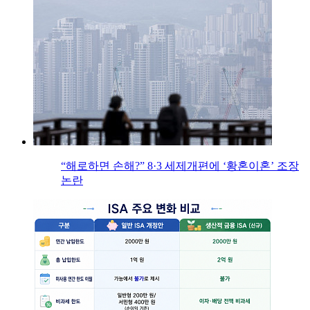
“해로하면 손해?” 8·3 세제개편에 ‘황혼이혼’ 조장
논란