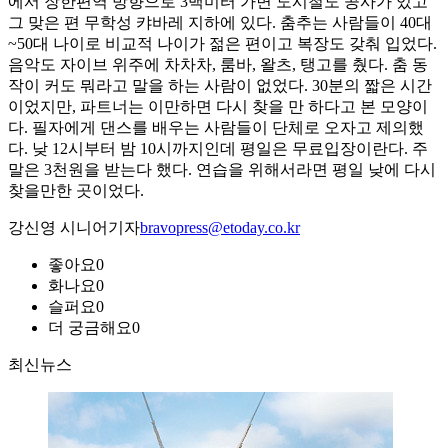
에서 장한편역 방향으로 3백미터 가면 도시철도 공사가 있고
그 맞은 편 무학성 캬바레 지하에 있다. 춤추는 사람들이 40대
~50대 나이로 비교적 나이가 젊은 편이고 복장도 갖춰 입었다.
음악도 자이브 위주에 차차차, 룸바, 왈츠, 탱고를 췄다. 춤 동
작이 커도 뭐라고 말을 하는 사람이 없었다. 30분의 짧은 시간
이었지만, 파트너는 이만하면 다시 찾을 만 하다고 본 모양이
다. 필자에게 댄스를 배우는 사람들이 단체로 오자고 제의했
다. 낮 12시부터 밤 10시까지인데 평일은 무료입장이란다. 주
말은 3천원을 받는다 했다. 연습을 위해서라면 평일 낮에 다시
찾을만한 곳이었다.
강신영 시니어기자
bravopress@etoday.co.kr
좋아요
0
화나요
0
슬퍼요
0
더 궁금해요
0
최신뉴스