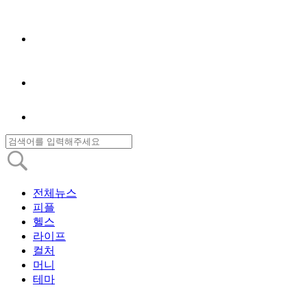
전체뉴스
피플
헬스
라이프
컬처
머니
테마