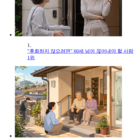
1.
"후회하지 않으려면" 60세 넘어 끊어내야 할 사람
1위