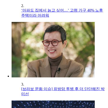
2.
‘아파도 집에서 늙고 싶어…’ 고령 가구 40% 노후
주택이라 어려워
3.
[브라보 문화 이슈] 유방암 투병 후 더 단단해진 박
미선