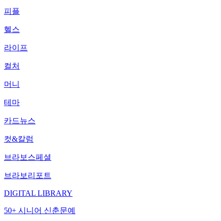
피플
헬스
라이프
컬처
머니
테마
카드뉴스
컷&칼럼
브라보스페셜
브라보리포트
DIGITAL LIBRARY
50+ 시니어 신춘문예