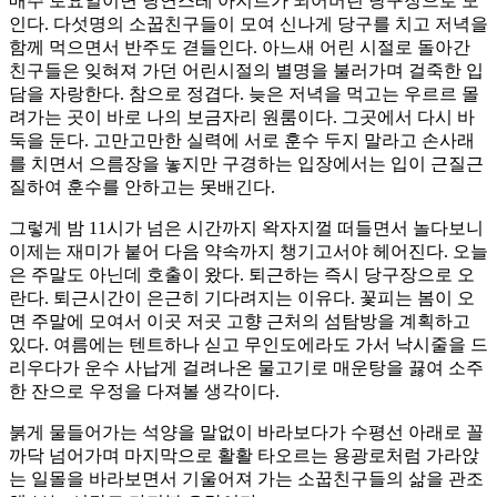
매주 토요일이면 당연스레 아지트가 되어버린 당구장으로 모
인다. 다섯명의 소꿉친구들이 모여 신나게 당구를 치고 저녁을
함께 먹으면서 반주도 겯들인다. 아느새 어린 시절로 돌아간
친구들은 잊혀져 가던 어린시절의 별명을 불러가며 걸죽한 입
담을 자랑한다. 참으로 정겹다. 늦은 저녁을 먹고는 우르르 몰
려가는 곳이 바로 나의 보금자리 원룸이다. 그곳에서 다시 바
둑을 둔다. 고만고만한 실력에 서로 훈수 두지 말라고 손사래
를 치면서 으름장을 놓지만 구경하는 입장에서는 입이 근질근
질하여 훈수를 안하고는 못배긴다.
그렇게 밤 11시가 넘은 시간까지 왁자지껄 떠들면서 놀다보니
이제는 재미가 붙어 다음 약속까지 챙기고서야 헤어진다. 오늘
은 주말도 아닌데 호출이 왔다. 퇴근하는 즉시 당구장으로 오
란다. 퇴근시간이 은근히 기다려지는 이유다. 꽃피는 봄이 오
면 주말에 모여서 이곳 저곳 고향 근처의 섬탐방을 계획하고
있다. 여름에는 텐트하나 싣고 무인도에라도 가서 낙시줄을 드
리우다가 운수 사납게 걸려나온 물고기로 매운탕을 끓여 소주
한 잔으로 우정을 다져볼 생각이다.
붉게 물들어가는 석양을 말없이 바라보다가 수평선 아래로 꼴
까닥 넘어가며 마지막으로 활활 타오르는 용광로처럼 가라앉
는 일몰을 바라보면서 기울어져 가는 소꿉친구들의 삶을 관조