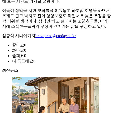
해 보는 시간도 가져볼 요량이다.
어둠이 장막을 치면 모닥불을 피워놓고 하룻밤 야영을 하면서
조개도 줍고 낙지도 잡아 영양보충도 하면서 뒤늦은 우정을 활
짝 피워볼 생각이다. 생각만 해도 설레이는 소꿉친구들, 이래
저래 소꿉친구들과의 우정이 깊어가는 삶을 구상하고 있다.
김종억 시니어기자
bravopress@etoday.co.kr
좋아요
0
화나요
0
슬퍼요
0
더 궁금해요
0
최신뉴스