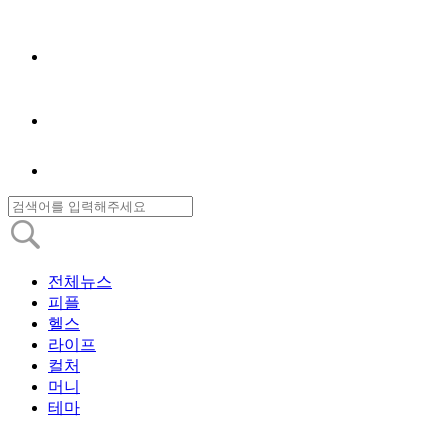
전체뉴스
피플
헬스
라이프
컬처
머니
테마