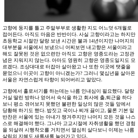
고향에 둥지를 틀고 주말부부로 생활한 지도 어느덧 6개월로
접어든다. 아직도 마음은 반반이다. 사실 고향이라고는 하지만
초등학교 시절만 달랑 보낸 시간은 불과 14년이지만 나머지의
대부분을 서울에서 보냈으니 어찌보면 내고향은 서울이라고
해도 잘못된 것은 없으련만 아직도 고향은 영종도라는 고정관
념은 지워지지 않는다. 아마도 영원히 고향은 영종도일지도 모
르겠다. 조상대대로 터잡아 살아왔고 나 또한 이곳에 탯줄을
묻었으니 이곳이 고향이 아니겠는가? 그러니 몇십년을 살아온
서울은 자연스럽게 타향이 되어버리고 말았다.
고향에서 홀로서기를 하는데는 나름 인내심이 필요했다. 달랑
거실 딸린 방하나 얻어서 숙식을 하고 회사에 출,퇴근을 하다
보니 평소 겪어보지 못했던 불편한 일상의 많은 것들 앞에서
당황해 하기도 했다. 밥짓고 국이나 찌개 끓이고, 물론 기본 밑
반찬은 서울에 있는 아내가 챙겨주지만 나머지 모든 것을 나스
스로 해결해야 했다. 그나마 고교시절에 자취생활을 했던 경험
을 되살려 시행착오를 거치면서 열심히 살다보니 이제는 나름
살림의 지혜도 새록새록 늘어가고 있다.