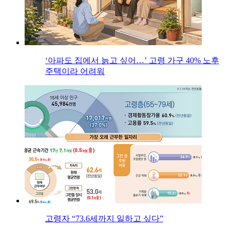
‘아파도 집에서 늙고 싶어…’ 고령 가구 40% 노후
주택이라 어려워
고령자 “73.6세까지 일하고 싶다”