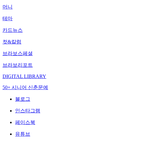
머니
테마
카드뉴스
컷&칼럼
브라보스페셜
브라보리포트
DIGITAL LIBRARY
50+ 시니어 신춘문예
블로그
인스타그램
페이스북
유튜브