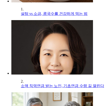
1.
설탕 vs 소금, 콩국수를 건강하게 먹는 법
2.
소액 직역연금 받는 노인, 기초연금 수령 길 열린다