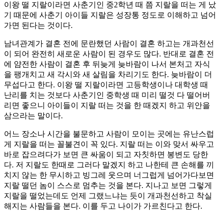
이왕 떨 지랄이라면 사춘기인 중2학년 때 쯤 지랄을 떠는 게 났
기 때문에 사춘기 아이들 지랄은 성장통 정도로 이해하고 넘어
가면 된다는 것이다.
남녀관계가 결혼 전에 문란했던 사람이 결혼 하고는 개과천선
이 되어 완전히 새로운 사람이 된 경우도 많다. 반대로 결혼 전
에 얌전한 사람이 결혼 후 뒤늦게 늦바람이 나서 본처고 자식
을 팽개치고 새 각시와 새 살림을 차리기도 한다. 늦바람이 더
무섭다고 한다. 이왕 떨 지랄이라면 고등학생이나 대학생 때
난리를 치는 것보다 사춘기인 중학생 때 미리 떨것 다 떨어버
리면 좋으니 아이들이 지랄 떠는 것을 한 때겠지 하고 위안을
삼으라는 말이다.
어느 장소나 시간을 불문하고 사람이 모이는 곳에는 유난스럽
게 지랄을 떠는 꼴불견이 꼭 있다. 지랄 떠는 이와 맞서 싸우고
바로 잡으려다가 보면 큰 싸움이 되고 자칫하면 봉변도 당한
다. 저 지랄도 한때로 그러다 말겠지 하고 나한테 큰 손해를 끼
치지 않는 한 무시하고 빙그레 웃으며 너그럽게 넘어가다보면
지랄 떨던 놈이 스스로 멈추는 것을 본다. 지나고 보면 그렇게
지랄을 떨었는데도 언제 그랬느냐는 듯이 개과천선하고 착실
해지는 사람들을 본다. 이를 두고 나이가 가르친다고 한다.