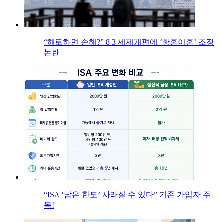
“해로하면 손해?” 8·3 세제개편에 ‘황혼이혼’ 조장
논란
“ISA ‘남은 한도’ 사라질 수 있다” 기존 가입자 주
목!