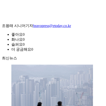
조왕래 시니어기자
bravopress@etoday.co.kr
좋아요
0
화나요
0
슬퍼요
0
더 궁금해요
0
최신뉴스