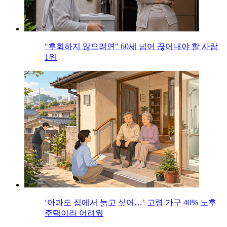
"후회하지 않으려면" 60세 넘어 끊어내야 할 사람
1위
‘아파도 집에서 늙고 싶어…’ 고령 가구 40% 노후
주택이라 어려워