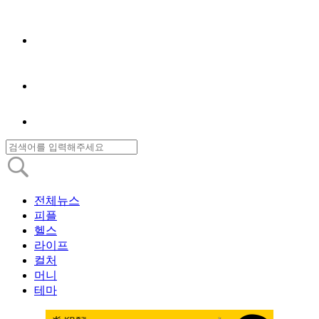
전체뉴스
피플
헬스
라이프
컬처
머니
테마