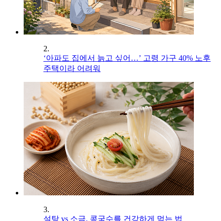
2.
‘아파도 집에서 늙고 싶어…’ 고령 가구 40% 노후
주택이라 어려워
3.
설탕 vs 소금, 콩국수를 건강하게 먹는 법