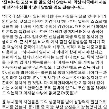
‘집 떠나면 고생’이란 말도 있지 않습니까. 막상 타국에서 사실
때 생각과 생활이 많이 달랐을 것도 같습니다만…
“외국에 살아보니 일단 퇴직했다는 사실을 저절로 잊어버리게
되더군요. 낯설고 어색한 환경에서 하나부터 열까지 스스로 해
결해야 하니 바짝 긴장할 수밖에 없었어요. 대만에선 대학에서
언론학과 특강을 하는 한편 6개월간 랭귀지센터에서 중국어
공부를 했습니다. 말하자면 선생님과 학생 역할을 동시에 한
셈이지요. 큰 사무실, 비서와 기사 딸린 임원생활을 하다가 작
은 책상에서 중국어 기초부터 배우고, 북적거리는 대중교통을
이용하고… 하나부터 열까지 다 아내와 함께 해내야 했지요.
불편하기도 했지만 신선하다는 느낌이 더 컸어요. 특히 젊은이
들과 함께 있어서 행복했습니다. 이제는 대만을 가이드 없이
자유자재로 돌아다닐 수 있으니 그것만 해도 큰 소득 아닙니
까. 성장과 발전이라는 불편함을 통해 익숙함으로 나아가는 과
정이라고 생각합니다. 무엇보다 큰 소득은 아내와 동지애로 끈
끈하게 뭉치게 된 것입니다. 이역만리에서 한 지붕 아래 같이
사는 네이티브 한국인은 우리 둘밖에 없으니 무슨 일을 하더라
도 의논하고 의지할 수밖에 없더군요(웃음).”
윤 부사장의 지인들은 그의 성공력을 넘어 성장력의 원천으로
독서를 꼽는다. 동기들 중 차장, 부장 승진은 가장 늦었지만, 임