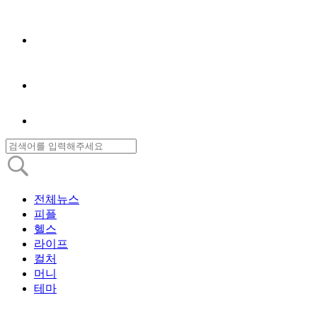
전체뉴스
피플
헬스
라이프
컬처
머니
테마