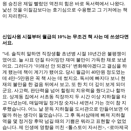
원 승진은 제일 빨랐던 역전의 힘은 바로 독서력에서 나왔다.
낯선 것을 이질감보다는 호기심으로 수용했고 그 기저에는 책
이 자리한다.
신입사원 시절부터 월급의 10%는 무조건 책 사는 데 쓰셨다면
서요.
“네. 솔직히 말하면 직장생활 초년병 시절 10년간은 불평쟁이
였어요. 늘 사표 던질 타이밍만 재며 불만이 가득한 채로 보냈
어요. 그러다가 ‘이래선 안 되겠다’ 변화해야겠다고 결심을 하
게 됐는데 책이 계기가 됐어요. 당시 월급이 40만원 정도였는
데 4만~5만원은 꼭 책 사는 데 썼지요. 독서에 빠지다 보니 현
재의 불만을 한 걸음 뒤에서 보고, 또 한 치 더 깊이 보게 되더
군요. 사고력, 판단력을 넘어 힐링의 치유력을 줬다고나 할까
요. 상계동 집에서 서초동 직장까지 두 시간 이상 지하철을 타
고 다녔는데, 매일매일 정거장 숫자나 세면서 가는 것이 참 지
루했습니다. 어느 날 문득 지하철을 도서관으로 만들어보면 어
떨까 하는 생각이 들었습니다. 그 후 독서삼매에 빠져 지하철
역을 몇 정거장 후딱 넘길 때의 기쁨은 뭐라고 표현할 수 없었
습니다. 제 인생에 영향을 끼친 <톨스토이 자서전>, <로마제국