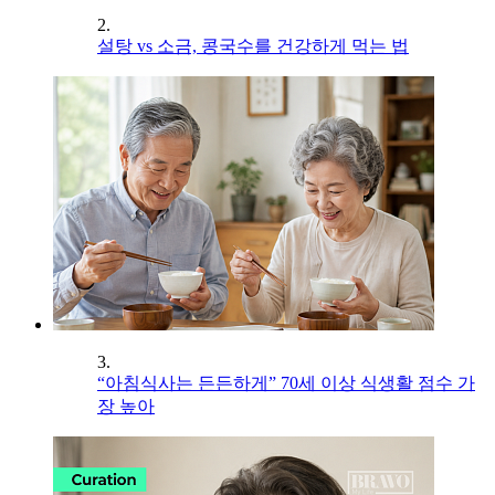
2.
설탕 vs 소금, 콩국수를 건강하게 먹는 법
3.
“아침식사는 든든하게” 70세 이상 식생활 점수 가
장 높아