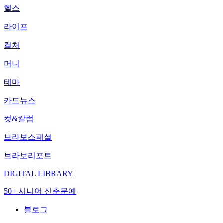
헬스
라이프
컬처
머니
테마
카드뉴스
컷&칼럼
브라보스페셜
브라보리포트
DIGITAL LIBRARY
50+ 시니어 신춘문예
블로그