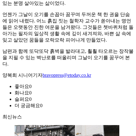
있는 분명 살아있는 삶이었다.
언젠가 그날이 오기를 손꼽아 꿈꾸며 두꺼운 책 한 권을 단숨
에 읽어 내렸다. 어느 흙집 짓는 철학자 교수가 쏟아내는 명언
들은 오랫동안 진한 여운을 남겨왔다. 그것들은 쳇바퀴처럼 돌
아가는 필자의 일상적 생활 속에 깊이 새겨져와, 바쁜 삶 속에
잊고 살았던 꿈들을 모락모락 피어나게 만들었다.
남편과 함께 또닥또닥 흙벽을 발라대고, 훨훨 타오르는 장작불
을 지필 수 있는 벽난로를 떠올리며 그날이 오기를 꿈꾸어 본
다.
양복희 시니어기자
bravopress@etoday.co.kr
좋아요
0
화나요
0
슬퍼요
0
더 궁금해요
0
최신뉴스