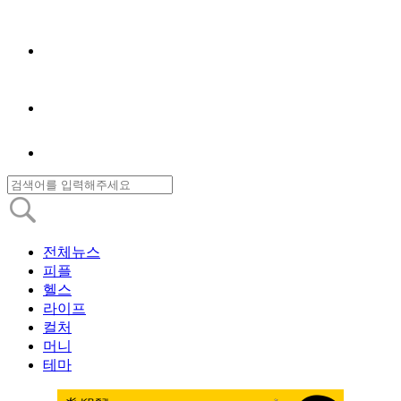
전체뉴스
피플
헬스
라이프
컬처
머니
테마