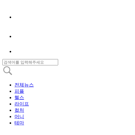
전체뉴스
피플
헬스
라이프
컬처
머니
테마