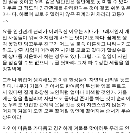
씬 많을 것이고 우리 같은 일반인은 절반에도 못 미칠 수 있다.
아무튼 그 정도의 인간관계를 관리한다는 것이 결코 쉬운 일은
아니다. 하물며 별로 친밀하지 않은 관계라면 차라리 고통이
다.
요즘 인간관계 관리가 어려워진 이유는 시대가 그래서인지 개
인 사정들이 워낙 어지럽게 바뀌는 탓이기도 하다. 꿈에도 생
각 못했던 잉꼬부부 친구가 어느 날 불쑥 이혼하고 나타나기도
하고, 남편 사업이 어려워진 사연을 모르고 있다가 말실수를
해 상대를 서운하게 하는 경우도 있다. 그렇다고 일일이 사연
을 점검할 수도 없으니 누굴 탓하랴. 그저 하 수상한 세월을 원
망할밖에.
그러나 뒤집어 생각해보면 이런 현상들이 자연의 섭리일 듯도
하다. 나무가 가을이 되어서도 한여름의 무성한 잎을 두르고
서 있다면 짙게 화장한 노인처럼 얼마나 어색할 것인가. 가을
에는 잎을 흩날리며 자연으로 돌아갈 준비를 하는 것이 순리이
듯 우리도 번잡한 관계의 옷을 벗는 것이 자연스럽지 않은가.
어차피 겨울이 오면 모두 떨어질 잎인데 떨어지는 순서가 무슨
상관이랴.
자연이 마음을 가다듬고 경건하게 겨울을 맞이하듯 우리도 인