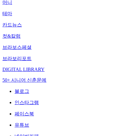
머니
테마
카드뉴스
컷&칼럼
브라보스페셜
브라보리포트
DIGITAL LIBRARY
50+ 시니어 신춘문예
블로그
인스타그램
페이스북
유튜브