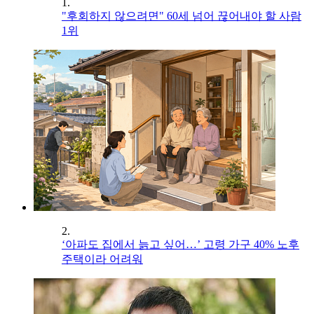
1.
"후회하지 않으려면" 60세 넘어 끊어내야 할 사람
1위
2.
‘아파도 집에서 늙고 싶어…’ 고령 가구 40% 노후
주택이라 어려워