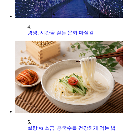
4.
광명, 시간을 걷는 문화 마실길
5.
설탕 vs 소금, 콩국수를 건강하게 먹는 법