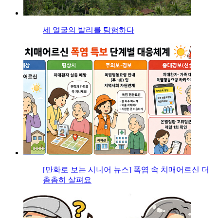
세 얼굴의 발리를 탐험하다
[만화로 보는 시니어 뉴스] 폭염 속 치매어르신 더
촘촘히 살펴요