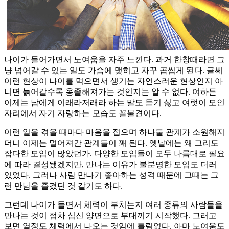
나이가 들어가면서 노여움을 자주 느낀다. 과거 한창때라면 그
냥 넘어갈 수 있는 일도 가슴에 맺히고 자꾸 곱씹게 된다. 글쎄
이런 현상이 나이를 먹으면서 생기는 자연스러운 현상인지 아
니면 늙어갈수록 옹졸해져가는 것인지는 알 수 없다. 여하튼
이제는 남에게 이래라저래라 하는 말도 듣기 싫고 여럿이 모인
자리에서 자기 자랑하는 모습도 꼴불견이다.
이런 일을 겪을 때마다 마음을 접으며 하나둘 관계가 소원해지
더니 이제는 멀어져간 관계들이 꽤 된다. 옛날에는 왜 그리도
잡다한 모임이 많았던가. 다양한 모임들이 모두 나름대로 필요
에 따라 결성됐겠지만, 만나는 이유가 불분명한 모임도 더러
있었다. 그러나 사람 만나기 좋아하는 성격 때문에 그때는 그
런 만남을 즐겼던 것 같기도 하다.
그런데 나이가 들면서 체력이 부치는지 여러 종류의 사람들을
만나는 것이 점차 심신 양면으로 부대끼기 시작했다. 그러고
보면 열정도 체력에서 나오는 것임에 틀림없다. 아마 노여움도