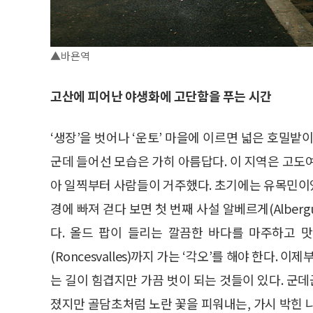
▲바욘역
고산에 피어난 야생화에 고단함을 푸는 시간
‘생장’을 벗어나 ‘운토’ 마을에 이르면 넓은 호밀밭
군데 들어선 모습은 가히 아름답다. 이 지역은 고도
아 일찍부터 사람들이 거주했다. 초기에는 유목민이
경에 빠져 걷다 보면 첫 번째 사설 알베르게(Albergue
다. 올드 팝이 들리는 깔끔한 바다를 마주하고 
(Roncesvalles)까지 가는 ‘각오’를 해야 한다.
는 길이 힘겹지만 가끔 벗이 되는 것들이 있다. 군
졌지만 골담초처럼 노란 꽃을 피워내는, 가시 박힌 나무