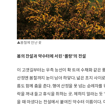
▲봄철에 만난 꽃
봄의 잔설과 약수터에 서린 ‘롤랑’의 전설
이 고갯길부터는 우측 능선이 확 트여 수채화 같은 
산정엔 봄철까지 눈이 남아 하얗다. 넓은 초지 사이로
름도 함께 춤을 춘다. 행여 산정을 못 넘는 순례자를
락을 꺼내 들고 휴식을 취하는 곳. 체하지 말라는 듯 ‘
을 때 마셨다는 전설에서 붙여진 약수터 이름이다.