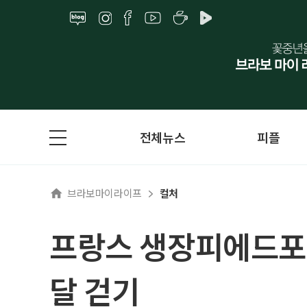
전체뉴스
피플
브라보마이라이프
컬처
프랑스 생장피에드포
달 걷기