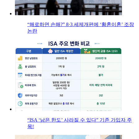
“해로하면 손해?” 8·3 세제개편에 ‘황혼이혼’ 조장
논란
“ISA ‘남은 한도’ 사라질 수 있다” 기존 가입자 주
목!