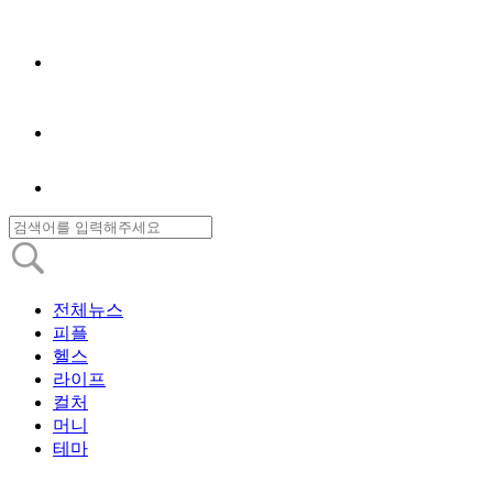
전체뉴스
피플
헬스
라이프
컬처
머니
테마