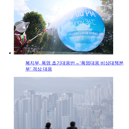
복지부, 폭염 초기대응반→‘폭염대응 비상대책본
부’ 격상 대응