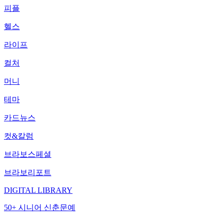
피플
헬스
라이프
컬처
머니
테마
카드뉴스
컷&칼럼
브라보스페셜
브라보리포트
DIGITAL LIBRARY
50+ 시니어 신춘문예