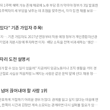
뒤 1주택 혜택 가능 존재 해로에 노후 부담 증가 막아야 정부가 3일 발표한
주택자의 세 부담을 낮추는 데 초점을 맞추면서, 각각 집 한 채를 보유한
것보다 이혼이 경제적으로 유리해질 수 있다는 분석이 나온다. 종합부동산
1주택 공제와 세액공제 적용 여부는 부부를 하나의 세대로 묶어 판단한다. 부
 세대가 두 채를 가진 것으로 보지만, 실제 이혼해 주거와 생계를 분
수 있다” 기존 가입자 주목!
폐지…. 기존 가입자도 2027년 연장부터 적용 예정 정부가 개인종합자산관
내 기업과 자본시장에 투자하면 이자· 배당 소득을 전액 비과세하는 ‘생산적
소득 이하 청년에게는 납입액의 10%를 소득공제 해주는 방안도 추진한다. 다만
 주목해야 한다. 그동안 사용하지 않고 쌓아둔 ISA 납입한도가 사라질 수 있
개편안이 국회 통과 후 그대로 시행된다면 법 시행 전 본
일자리 도전 설명서
내가 할 수 있는 일이 있을까.” 지금까지 임금노동이나 조직 생활을 거의 경
력 단절로 사실상 처음처럼 느껴지는 사람은 같은 문턱 앞에 선다. 채용 정보를
업무 지시, 동료 관계까지 낯설다. 이들에게 필요한 것은 ‘용기를 내라’는 말
밖에 섞여 있는 ‘첫 취업’, ‘경력 단절’ 생산인구가 줄어드는 상황에서 삶의
가 자원이다. 박경하 한국노인인력개발원 선임연구위
 넘어 끊어내야 할 사람 1위
단호하게 거절하기 어려운 경우가 많다. 관계를 잃고 싶지 않다는 마음에 연
 한쪽의 시간과 감정만 계속 소모되는 관계라면 다시 살펴볼 필요가 있다.