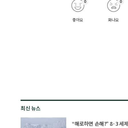
0
0
좋아요
화나요
최신 뉴스
“해로하면 손해?” 8·3 세