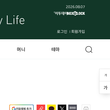
2026.08.07
로그인
회원가입
머니
테마
가
가
선호매체 추가