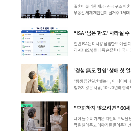
결혼이 불리한 세금·연금 구조 이혼 
부동산 세제개편안이 실거주 1세대 1
고령 부부에게는 혼인을 유지하는 
세는 개인별로 부과하지만, 1세대 
부가 각자 집 한 채씩을 보유하면 한
“ISA ‘남은 한도’ 사라질 
일반 ISA는 미사용 납입한도 이월 
리계좌(ISA)를 대폭 손질한다. 국
금융 ISA’를 새로 만들고, 일정 
기존 ISA 가입자라면 이번 개편안에
기 때문이다. 지난 3일 발표된 세제
‘경험 無도 환영’ 생애 첫 
“평생 집안일만 했는데, 이 나이에 
험하지 않은 사람, 10~20년의 경
찾고 이력서를 쓰는 일부터 출퇴근, 
보다 부담을 낮춘 진입 경로다. 통계 
경험이 풍부한 고령자는 중요한 국
"후회하지 않으려면" 60세
나이 들수록 가까운 지인의 부탁을 
락을 받아주고 이야기를 들어주지만,