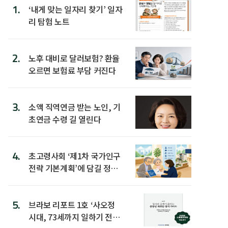
1.
‘내게 맞는 일자리 찾기’ 일자
리 탐험 노트
2.
노후 대비로 달러보험? 환율
오르면 보험료 부담 커진다
3.
소액 직역연금 받는 노인, 기
초연금 수령 길 열린다
4.
초고령사회 ‘제1차 국가인구
전략 기본계획’에 담길 정책
은
5.
브라보 리포트 1호 ‘사오정
시대, 73세까지 일하기 전략’