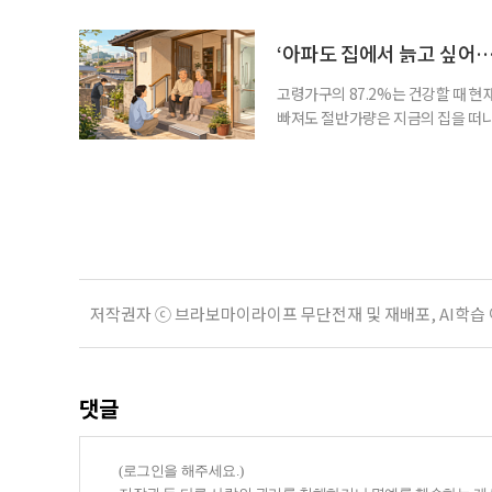
평소에는 무심하다가 필요할 때만 
관계가 아닌 편리한 도움이나 감정의
게 여기며, 거절하는 순간 태도를 
‘아파도 집에서 늙고 싶어…
다
고령가구의 87.2%는 건강할 때 현
빠져도 절반가량은 지금의 집을 떠나
공급에 무게가 실려 있다. 통합돌봄
지원 체계를 구축해야 한다는 제언이 
여름호에 실린 ‘통합돌봄 시행에 따른
저작권자 ⓒ 브라보마이라이프 무단전재 및 재배포, AI학습
댓글