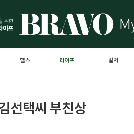
헬스
라이프
컬처
- 김선택씨 부친상