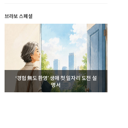
발간
브라보 스페셜
‘경험 無도 환영’ 생애 첫 일자리 도전 설
명서